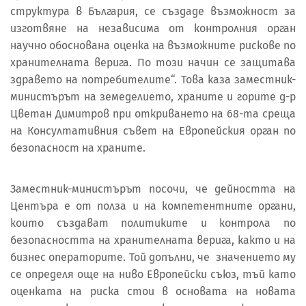
структура в България, се създаде възможност за
изготвяне на независима от контролния орган
научно обоснована оценка на възможните рискове по
хранителната верига. По този начин се защитава
здравето на потребителите“. Това каза заместник-
министърът на земеделието, храните и горите д-р
Цветан Димитров при откриването на 68-та среща
на Консултативния съвет на Европейския орган по
безопасност на храните.
Заместник-министърът посочи, че дейността на
Центъра е от полза и на компетентните органи,
които създават политиките и контрола по
безопасността на хранителната верига, както и на
бизнес операторите. Той допълни, че значението му
се определя още на ниво Европейски съюз, тъй като
оценката на риска стои в основата на новата