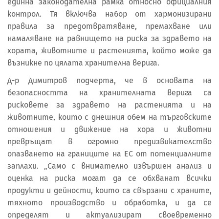
единна законодателна рамка относно официалния
контрол. Тя включва набор от хармонизирани
правила за предотвратяване, премахване или
намаляване на равнището на риска за здравето на
хората, животните и растенията, който може да
възникне по цялата хранителна верига.
Д-р Димитров подчерта, че в основата на
безопасността на хранителната верига са
рисковете за здравето на растенията и на
животните, които с днешния обем на търговските
отношения и движение на хора и животни
превръщат в огромно предизвикателство
опазването на границите на ЕС от потенциалните
заплахи. „Само с внимателно извършен анализ и
оценка на риска могат да се обхванат всички
продукти и дейности, които са свързани с храните,
тяхното производство и обработка, и да се
определят и актуализират своевременно