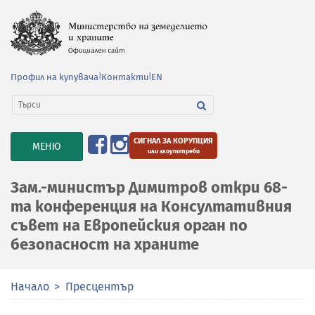
Профил на купувача
|
Контакти
|
EN
СИГНАЛ ЗА КОРУПЦИЯ
TOGGLE
МЕНЮ
или злоупотреби
NAVIGATION
Зам.-министър Димитров откри 68-
та конференция на Консултативния
съвет на Европейския орган по
безопасност на храните
Начало
Пресцентър