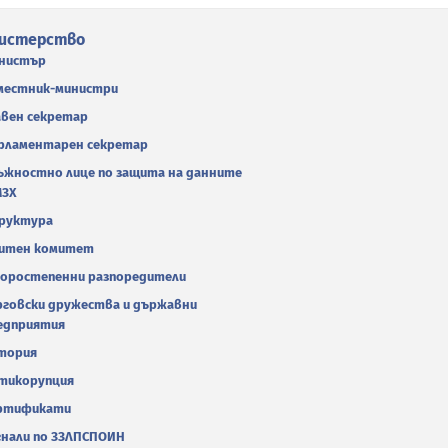
истерство
нистър
местник-министри
авен секретар
рламентарен секретар
ъжностно лице по защита на данните
МЗХ
руктура
итен комитет
оростепенни разпоредители
рговски дружества и държавни
едприятия
тория
тикорупция
ртификати
гнали по ЗЗЛПСПОИН