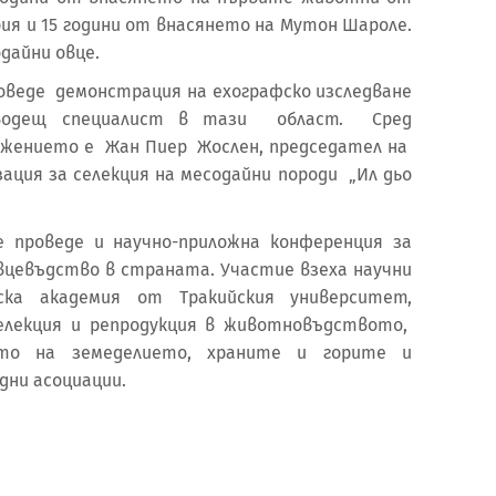
рия и 15 години от внасянето на Мутон Шароле.
одайни овце.
оведе демонстрация на ехографско изследване
одещ специалист в тази област. Сред
ожението е Жан Пиер Жослен, председател на
ация за селекция на месодайни породи „Ил дьо
 проведе и научно-приложна конференция за
цевъдство в страната. Участие взеха научни
ска академия от Тракийския университет,
елекция и репродукция в животновъдството,
то на земеделието, храните и горите и
дни асоциации.