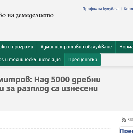
Профил на купувача
Кон
|
ки и програми
Административно обслужване
Норм
л и техническа инспекция
Пресцентър
митров: Над 5000 дребни
 за разплод са изнесени
RS
Пре