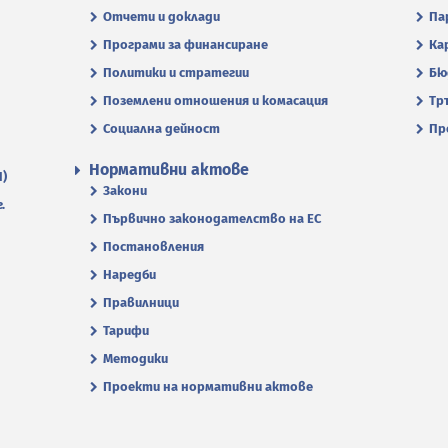
Отчети и доклади
Па
Програми за финансиране
Ка
Политики и стратегии
Бю
Поземлени отношения и комасация
Тр
Социална дейност
Пр
Нормативни актове
П)
Закони
.
Първично законодателство на ЕС
Постановления
Наредби
Правилници
Тарифи
Методики
Проекти на нормативни актове