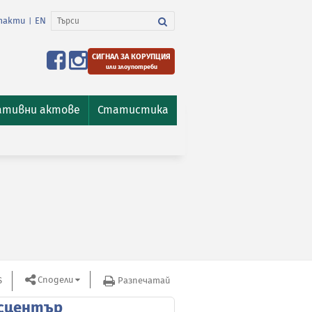
такти
EN
|
СИГНАЛ ЗА КОРУПЦИЯ
или злоупотреби
ативни актове
Статистика
Сподели
S
Разпечатай
сцентър