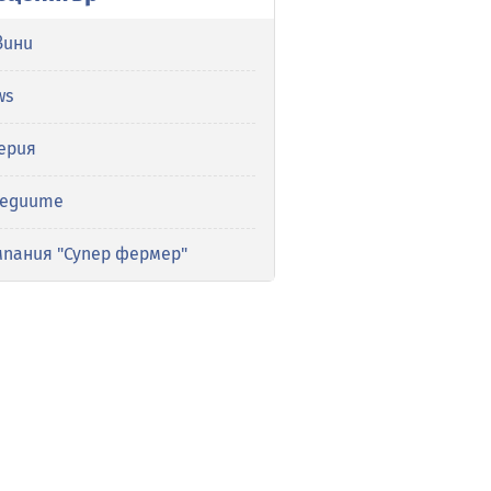
вини
ws
ерия
медиите
мпания "Супер фермер"