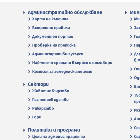
Административно обслужване
Мин
Харта на клиента
Ми
Вътрешни правила
За
Документен портал
Гл
Проверка на преписка
Па
Административни услуги
Дл
в 
Най-често срещани въпроси и отговори
Ст
Комисия за земеделските земи
Од
Сектори
Вт
Животновъдство
Тъ
Растениевъдство
пр
Рибарство
Ис
Гори
Ан
Се
Политики и програми
Цели на администрацията
Си