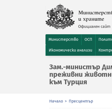
Министерство
ОСП
Полити
Икономически анализи
Контро
Зам.-министър Ди
преживни животни
към Турция
Начало
Пресцентър