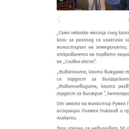
„Само няколко месеца след като
кози за разплод са изнесени 
министърът на земеделието,
откриването на първото нацио
на „Сливен експо“.
„Животните, които виждаме ту
са гордост за българскот
„Животновъдите, които раз
гордост за България “, категори
От името на министър Румен 
асоциации Пламен Николов и 
плакети.
Тази година се навършват 50