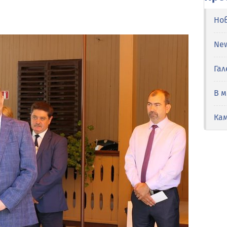
Но
Ne
Гал
В 
Ка