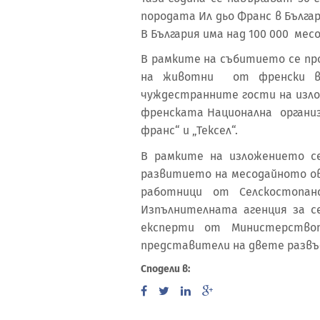
породата Ил дьо Франс в Бълга
В България има над 100 000 мес
В рамките на събитието се пр
на животни от френски в
чуждестранните гости на изл
френската Национална организ
франс“ и „Тексел“.
В рамките на изложението се
развитието на месодайното ов
работници от Селскостопан
Изпълнителната агенция за с
експерти от Министерство
представители на двете развъ
Сподели в: