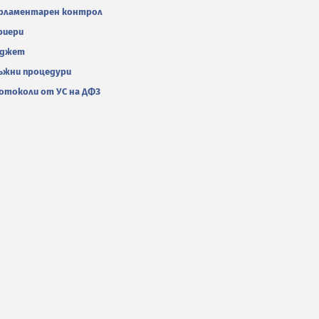
рламентарен контрол
риери
джет
ъжни процедури
отоколи от УС на ДФЗ