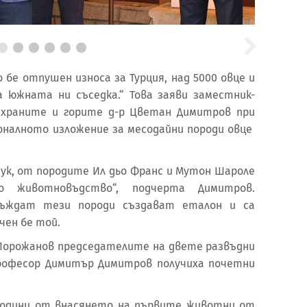
 бе отпушен износа за Турция, над 5000 овце и
за южната ни съседка.“ Това заяви заместник-
 храните и горите д-р Цветан Димитров при
налното изложение за месодайни породи овце
к, от породите Ил дьо Франс и Мутон Шароле
о животновъдство“, подчерта Димитров.
въждат тези породи създават еталон и са
чен бе той.
Порожанов председателите на двете развъдни
професор Димитър Димитров получиха почетни
 години от внасянето на първите животни от