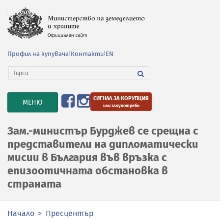
Профил на купувача
|
Контакти
|
EN
СИГНАЛ ЗА КОРУПЦИЯ
TOGGLE
МЕНЮ
или злоупотреби
NAVIGATION
Зам.-министър Бурджев се срещна с
представители на дипломатически
мисии в България във връзка с
епизоотичната обстановка в
страната
Начало
Пресцентър