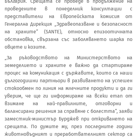
България. Срещата се проведе в продължение на
проведените в понеделник консултации с
представители на Европейската комисия от
Генерална Дирекция „Здравеопазване и безопасност
на храните“ (SANTE), относно епизоотичната
обстановка, свързана със заболяването шарка по
овцете и козите.
„За ръководството на Министерството на
земеделието и храните е важно да стартираме
процес на комуникация с държавите, които са наши
дългогодишни партньори в развиването на успешен
стокообмен по линия на млечните продукти и да ги
уверим, че ще ги информираме на всеки етап от
взимане на най-правилните, отговорни и
балансирани решения за справяне с болестта“, заяви
заместник-министър Бурджев при откриването на
срещата. По думите му, през последните години
животновъдният и преработвателният сектор са