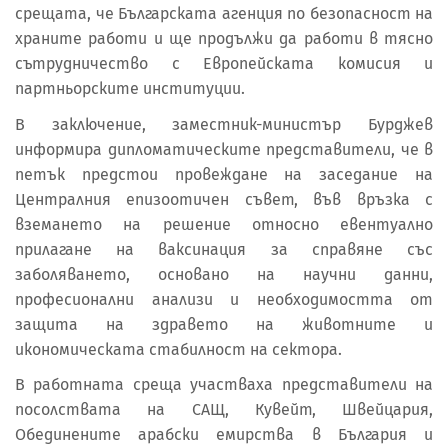
срещата, че Българската агенция по безопасност на
храните работи и ще продължи да работи в тясно
сътрудничество с Европейската комисия и
партньорските институции.
В заключение, заместник-министър Бурджев
информира дипломатическите представители, че в
петък предстои провеждане на заседание на
Централния епизоотичен съвет, във връзка с
вземането на решение относно евентуално
прилагане на ваксинация за справяне със
заболяването, основано на научни данни,
професионални анализи и необходимостта от
защита на здравето на животните и
икономическата стабилност на сектора.
В работната среща участваха представители на
посолствата на САЩ, Кувейт, Швейцария,
Обединените арабски емирства в България и