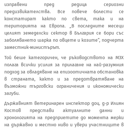
изправени пред редица сериозни
предизвикателства. Все повече болести се
констатират както по света, така и на
територията на Европа. „В последните месеци
целият земеделски сектор в България се бори със
заболяването шарка по овцете и козите“, подчерта
заместник-министърът.
Той беше категоричен, че ръководството на МЗХ
полага всички усилия за прилагане на най-разумния
подход за овладяване на епизоотичната обстановка
в страната, както и за предотвратяване на
възможни търговски ограничения и икономически
загуби.
Държавният ветеринарен инспектор доц. д-р Илиян
Костов представи актуалните данни и
хронологията на предприетите до момента мерки
на държавно и местно ниво и увери участниците в