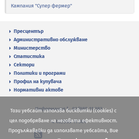
Кампания "Супер фермер"
Пресцентър
Административно обслужване
Министерство
Статистика
Сектори
Политики и програми
Профил на купувача
Нормативни актове
Информация
02/985 11 383
Този уебсайт използва бисквитки (cookies) с
цел подобряване на неговата ефективност.
02/985 11 384
Продължавайки да използвате уебсайта, Вие