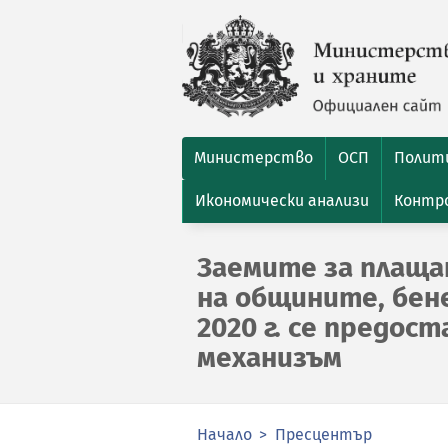
Министерство
ОСП
Полити
Икономически анализи
Контро
Заемите за плаща
на общините, бен
2020 г. се предос
механизъм
Начало
Пресцентър