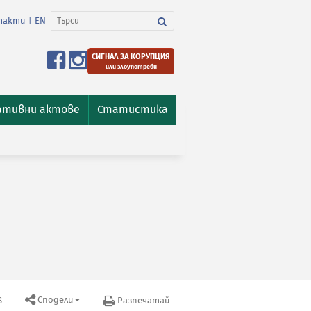
такти
EN
|
СИГНАЛ ЗА КОРУПЦИЯ
или злоупотреби
ативни актове
Статистика
Сподели
S
Разпечатай