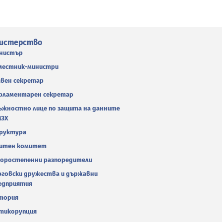
истерство
нистър
местник-министри
авен секретар
рламентарен секретар
ъжностно лице по защита на данните
МЗХ
руктура
итен комитет
оростепенни разпоредители
рговски дружества и държавни
едприятия
тория
тикорупция