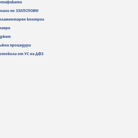
ртификати
гнали по ЗЗЛПСПОИН
рламентарен контрол
риери
джет
ъжни процедури
отоколи от УС на ДФЗ