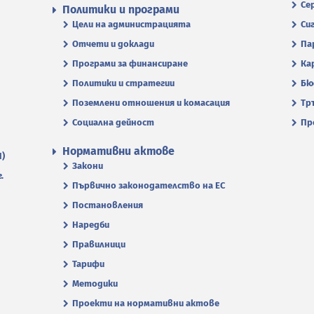
Се
Политики и програми
Цели на администрацията
Си
Отчети и доклади
Па
Програми за финансиране
Ка
Политики и стратегии
Бю
Поземлени отношения и комасация
Тр
Социална дейност
Пр
Нормативни актове
П)
Закони
.
Първично законодателство на ЕС
Постановления
Наредби
Правилници
Тарифи
Методики
Проекти на нормативни актове