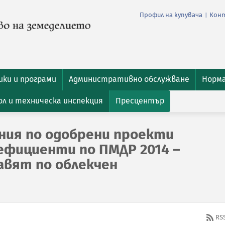
Профил на купувача
Кон
|
ки и програми
Административно обслужване
Норм
л и техническа инспекция
Пресцентър
ния по одобрени проекти
ефициенти по ПМДР 2014 –
тавят по облекчен
RS