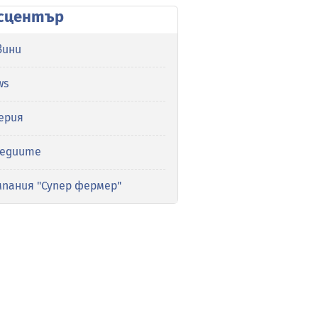
сцентър
вини
ws
ерия
медиите
мпания "Супер фермер"