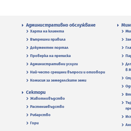
Административно обслужване
Мин
Харта на клиента
Ми
Вътрешни правила
За
Документен портал
Гл
Проверка на преписка
Па
Административни услуги
Дл
в 
Най-често срещани въпроси и отговори
Ст
Комисия за земеделските земи
Од
Сектори
Вт
Животновъдство
Тъ
Растениевъдство
пр
Рибарство
Ис
Гори
Ан