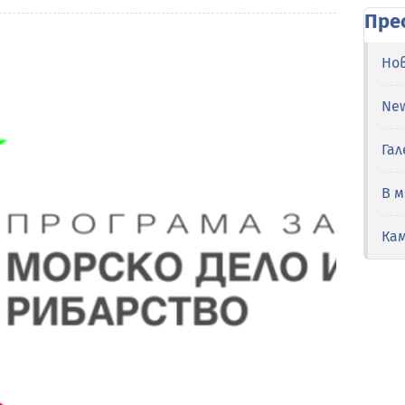
Пре
Но
Ne
Гал
В 
Ка