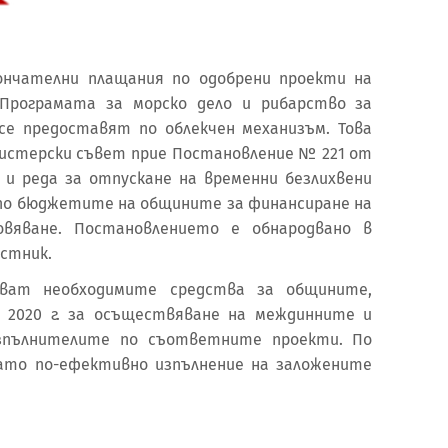
ончателни плащания по одобрени проекти на
Програмата за морско дело и рибарство за
, се предоставят по облекчен механизъм. Това
истерски съвет прие Постановление № 221 от
а и реда за отпускане на временни безлихвени
по бюджетите на общините за финансиране на
вяване. Постановлението е обнародвано в
естник.
яват необходимите средства за общините,
 2020 г. за осъществяване на междинните и
зпълнителите по съответните проекти. По
ато по-ефективно изпълнение на заложените