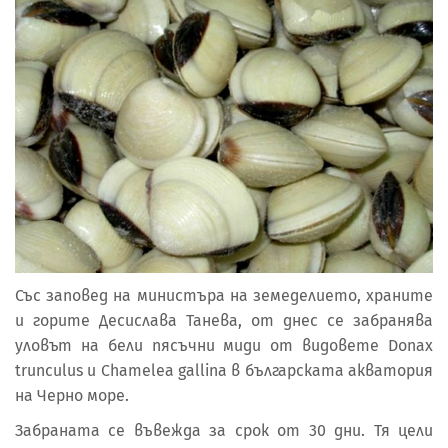
Със заповед на министъра на земеделието, храните
и горите Десислава Танева, от днес се забранява
уловът на бели пясъчни миди от видовете Donax
trunculus и Chamelea gallina в българската акватория
на Черно море.
Забраната се въвежда за срок от 30 дни. Тя цели