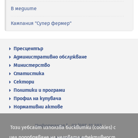
В медиите
Кампания "Супер фермер"
Пресцентър
Административно обслужване
Министерство
Статистика
Сектори
Политики и програми
Профил на купувача
Нормативни актове
Информация
02/985 11 383
Този уебсайт използва бисквитки (cookies) с
цел подобряване на неговата ефективност.