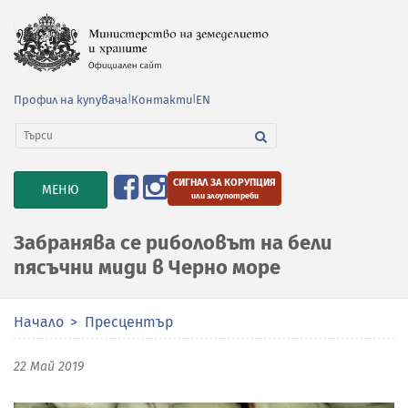
Профил на купувача
|
Контакти
|
EN
СИГНАЛ ЗА КОРУПЦИЯ
TOGGLE
МЕНЮ
или злоупотреби
NAVIGATION
Забранява се риболовът на бели
пясъчни миди в Черно море
Начало
Пресцентър
22 Май 2019