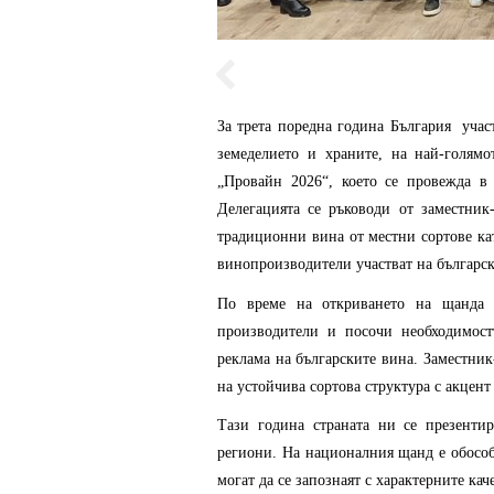
За трета поредна година България учас
земеделието и храните, на най-голям
„Провайн 2026“, което се провежда в 
Делегацията се ръководи от заместни
традиционни вина от местни сортове кат
винопроизводители участват на български
По време на откриването на щанда 
производители и посочи необходимост
реклама на българските вина. Заместни
на устойчива сортова структура с акцент
Тази година страната ни се презенти
региони. На националния щанд е обособ
могат да се запознаят с характерните ка