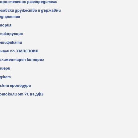
оростепенни разпоредители
рговски дружества и държавни
едприятия
тория
тикорупция
ртификати
гнали по ЗЗЛПСПОИН
рламентарен контрол
риери
джет
ъжни процедури
отоколи от УС на ДФЗ