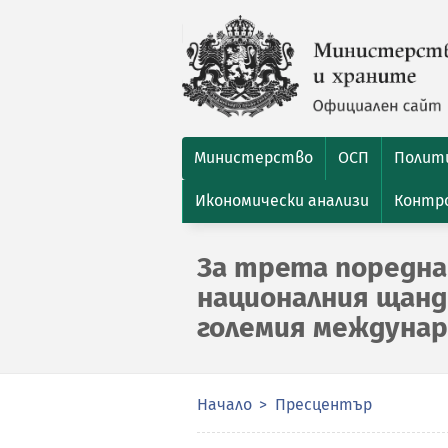
Министерство
ОСП
Полити
Икономически анализи
Контро
За трета поредна
националния щанд 
големия междунар
Начало
Пресцентър