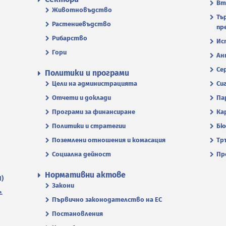
Вт
Животновъдство
Тъ
Растениевъдство
пр
Рибарство
Ис
Гори
Ан
Се
Политики и програми
Цели на администрацията
Си
Отчети и доклади
Па
Програми за финансиране
Ка
Политики и стратегии
Бю
Поземлени отношения и комасация
Тр
Социална дейност
Пр
Нормативни актове
П)
Закони
.
Първично законодателство на ЕС
Постановления