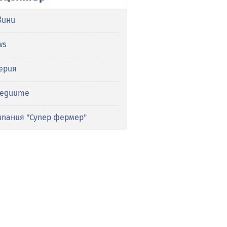
вини
ws
ерия
медиите
мпания "Супер фермер"