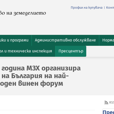
Профил на купувача
Кон
|
ки и програми
Административно обслужване
Норм
л и техническа инспекция
Пресцентър
 година МЗХ организира
на България на най-
оден винен форум
RS
Пре