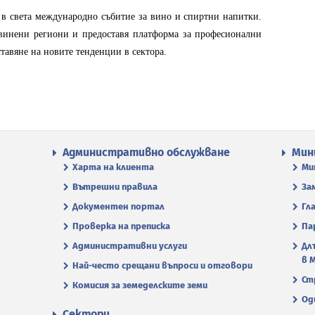
в света международно събитие за вино и спиртни напитки.
винени региони и предоставя платформа за професионални
тавяне на новите тенденции в сектора.
Административно обслужване
Мин
Харта на клиента
Ми
Вътрешни правила
За
Документен портал
Гл
Проверка на преписка
Па
Административни услуги
Дл
в 
Най-често срещани въпроси и отговори
Ст
Комисия за земеделските земи
Од
Сектори