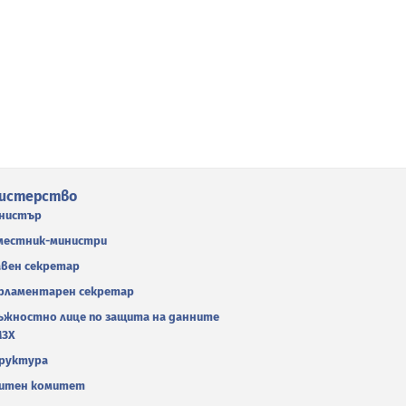
истерство
нистър
местник-министри
авен секретар
рламентарен секретар
ъжностно лице по защита на данните
МЗХ
руктура
итен комитет