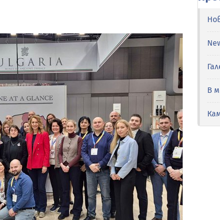
Но
Ne
Гал
В 
Ка