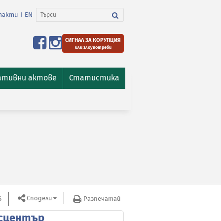
такти
EN
|
СИГНАЛ ЗА КОРУПЦИЯ
или злоупотреби
ативни актове
Статистика
Сподели
S
Разпечатай
сцентър