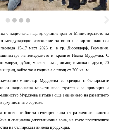
тва с национален щанд, организиран от Министерството на
ото международно изложение за вино и спиртни напитки
периода 15-17 март 2026 г., в гр. Дюселдорф, Германия.
к-министъра на земеделието и храните Ивана Мурджева. С
о мавруд, рубин, мискет, гъмза, димят, тамянка и други, 20
я щанд, който тази година е с площ от 200 кв. м.
заместник-министър Мурджева се срещна с българските
та от национална маркетингова стратегия за промоция и
к-министър Мурджева изтъкна още значението на развитието
 върху местните сортове.
ра отново от богата селекция вина от различните винени
ена и специална дегустационна зона, на която посетителите
чества на българската винена продукция.