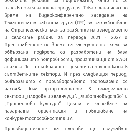
облекчени условия за подпомагане, като не се
изисква реализация на продукция. Това стана ясно по
време на видеоконферентно заседание на
Тематичната работна група (ТРГ) за разработване
на Стратегически план за развитие на земеделието
и селските райони за периода 2021 - 2027 г.
Представените по време на заседанието схеми за
обвързана подкрепа са разработени на база
дефинираните потребности, произтичащи от SWOT
анализа. Те са съобразени с целите на политиката в
съответните сектори. И през следващия период,
обвързаното с производството подпомагане се
насочва към приоритетните в земеделието
сектори „Плодове и зеленчуци“, „Животновъдство“ и
„Протеинови култури“. Целта е засилване на
пазарната ориентация и повишаване на
конкурентоспособността им.
Производителите на плодове ще получават