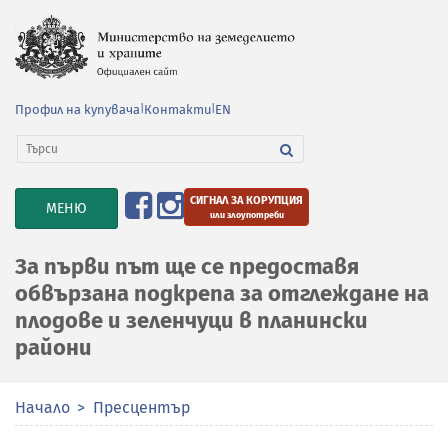
Профил на купувача
|
Контакти
|
EN
СИГНАЛ ЗА КОРУПЦИЯ
TOGGLE
МЕНЮ
или злоупотреби
NAVIGATION
За първи път ще се предоставя
обвързана подкрепа за отглеждане на
плодове и зеленчуци в планински
райони
Начало
Пресцентър