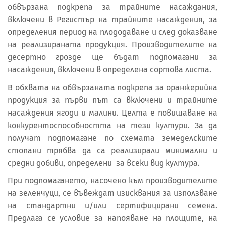
обвързана подкрепа за трайните насаждания,
включени в Регистър на трайните насаждения, за
определения период на плододаване и след доказване
на реализираната продукция. Производителите на
десертно грозде ще бъдат подпомагани за
насаждения, включени в определена сортова листа.
В обхвата на обвързаната подкрепа за оранжерийна
продукция за първи път са включени и трайните
насаждения ягоди и малини. Целта е повишаване на
конкурентоспособността на тези култури. За да
получат подпомагане по схемата земеделските
стопани трябва да са реализирали минимални и
средни добиви, определени за всеки вид култура.
При подпомагането, насочено към производителите
на зеленчуци, се въвеждат изисквания за използване
на стандартни и/или сертифицирани семена.
Предлага се условие за напояване на площите, на