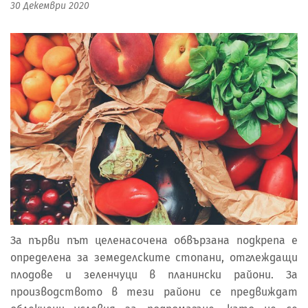
30 Декември 2020
За първи път целенасочена обвързана подкрепа е
определена за земеделските стопани, отглеждащи
плодове и зеленчуци в планински райони. За
производството в тези райони се предвиждат