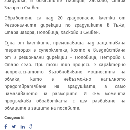
градушка, в областите Пловдив, Хасково, Стара
Загора и Сливен.
Обработени са над 20 градоопасни клетки от
Регионалните дирекции по градушките в Тъжа,
Стара Загора, Поповица, Хасково и Сливен.
Една от клетките, преминаваща над защитавана
територия е суперклетка, която е въздействана
от 3 регионални дирекции – Поповица, Петрово и
Старо село. При този тип процеси е характерно
непрекъснатото възобновяване мощността на
облака, като е невъзможно напълното
предотвратяване на градушката, а само
намаляването на размерите. И към момента
продължава обработката с цел разбиване на
облаците и защита на посевите.
Сподели в: