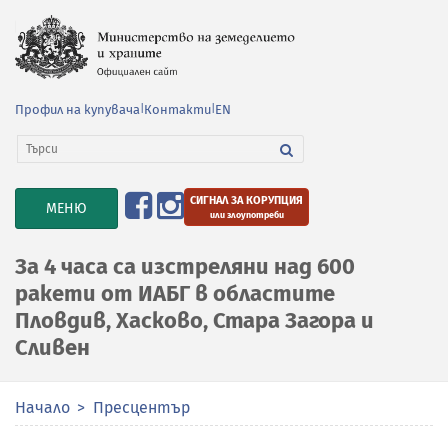
Профил на купувача
|
Контакти
|
EN
СИГНАЛ ЗА КОРУПЦИЯ
TOGGLE
МЕНЮ
или злоупотреби
NAVIGATION
За 4 часа са изстреляни над 600
ракети от ИАБГ в областите
Пловдив, Хасково, Стара Загора и
Сливен
Начало
Пресцентър