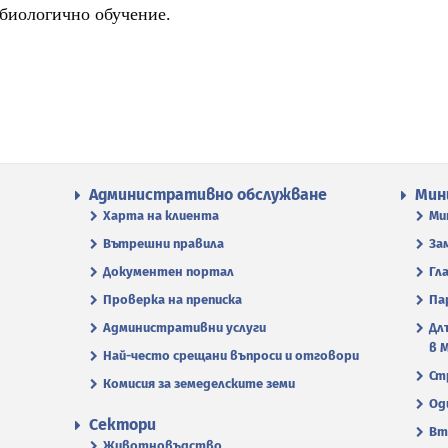
 биологично обучение.
Административно обслужване
Мин
Харта на клиента
Ми
Вътрешни правила
За
Документен портал
Гл
Проверка на преписка
Па
Административни услуги
Дл
в 
Най-често срещани въпроси и отговори
Ст
Комисия за земеделските земи
Од
Сектори
Вт
Животновъдство