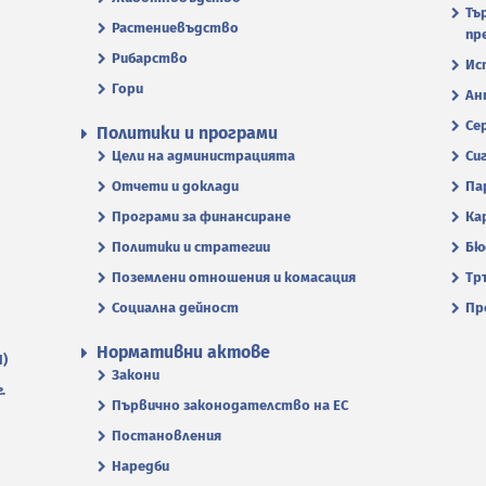
Тъ
Растениевъдство
пр
Рибарство
Ис
Гори
Ан
Се
Политики и програми
Цели на администрацията
Си
Отчети и доклади
Па
Програми за финансиране
Ка
Политики и стратегии
Бю
Поземлени отношения и комасация
Тр
Социална дейност
Пр
Нормативни актове
П)
Закони
.
Първично законодателство на ЕС
Постановления
Наредби