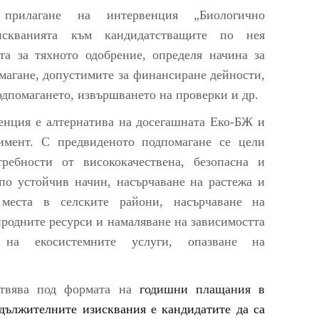
прилагане на интервенция „Биологично
искванията към кандидатстващите по нея
та за тяхното одобрение, определя начина за
омагане, допустимите за финансиране дейности,
одпомагането, извършването на проверки и др.
енция е алтернатива на досегашната Еко-БЖ и
имент. С предвиденото подпомагане се цели
ребности от висококачествена, безопасна и
 по устойчив начин, насърчаване на растежа и
места в селските райони, насърчаване на
родните ресурси и намаляване на зависимостта
 на екосистемните услуги, опазване на
ствява под формата на
годишни плащания в
адължителните изисквания е кандидатите да са