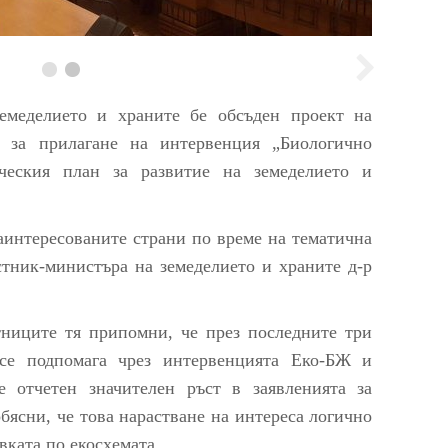
емеделието и храните бе обсъден проект на
а за прилагане на интервенция „Биологично
ическия план за развитие на земеделието и
аинтересованите страни по време на тематична
стник-министъра на земеделието и храните д-р
ниците тя припомни, че през последните три
 се подпомага чрез интервенцията Еко-БЖ и
е отчетен значителен ръст в заявленията за
бясни, че това нарастване на интереса логично
вката по екосхемата.