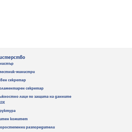
истерство
нистър
местник-министри
авен секретар
рламентарен секретар
ъжностно лице по защита на данните
МЗХ
руктура
итен комитет
оростепенни разпоредители