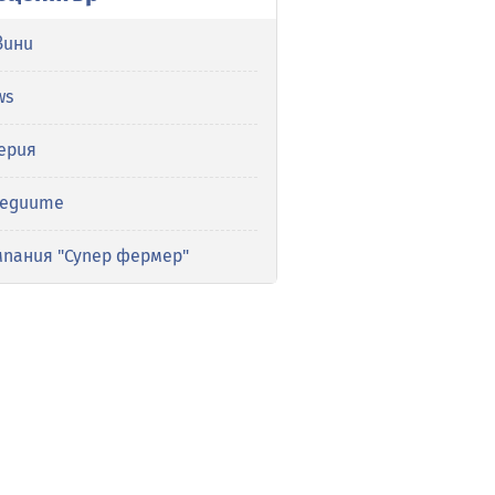
вини
ws
ерия
медиите
мпания "Супер фермер"