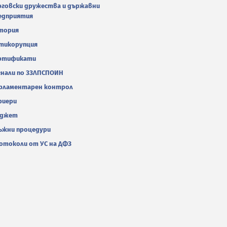
рговски дружества и държавни
едприятия
тория
тикорупция
ртификати
гнали по ЗЗЛПСПОИН
рламентарен контрол
риери
джет
ъжни процедури
отоколи от УС на ДФЗ