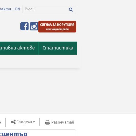
такти
EN
|
СИГНАЛ ЗА КОРУПЦИЯ
или злоупотреби
ативни актове
Статистика
Сподели
S
Разпечатай
сцентър