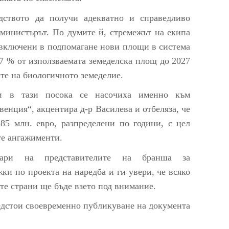
дството да получи адекватно и справедливо
-министърът. По думите й, стремежът на екипа
 включени в подпомагане нови площи в система
 7 % от използваемата земеделска площ до 2027
ите на биологичното земеделие.
ни в тази посока се насочиха именно към
венция“, акцентира д-р Василева и отбеляза, че
85 млн. евро, разпределени по години, с цел
те ангажименти.
годари на представителите на бранша за
ки по проекта на наредба и ги увери, че всяко
те страни ще бъде взето под внимание.
едстои своевременно публикуване на документа