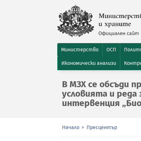
Министерство
ОСП
Полити
Икономически анализи
Контро
В МЗХ се обсъди п
условията и реда 
интервенция „Би
Начало
Пресцентър