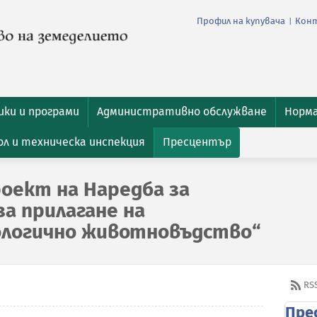
Профил на купувача
Кон
|
ки и програми
Административно обслужване
Норм
л и техническа инспекция
Пресцентър
роект на Наредба за
за прилагане на
ологично животновъдство“
RS
Пре