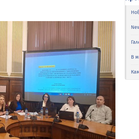
Но
Ne
Гал
В 
Ка