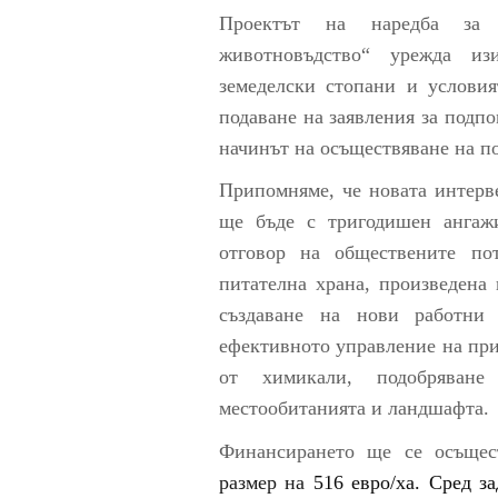
Проектът на наредба за 
животновъдство“ урежда из
земеделски стопани и условия
подаване на заявления за подп
начинът на осъществяване на п
Припомняме, че новата интерв
ще бъде с тригодишен ангаж
отговор на обществените пот
питателна храна, произведена
създаване на нови работни 
ефективното управление на при
от химикали, подобряване
местообитанията и ландшафта.
Финансирането ще се осъще
размер на
516 евро/ха. Сред з