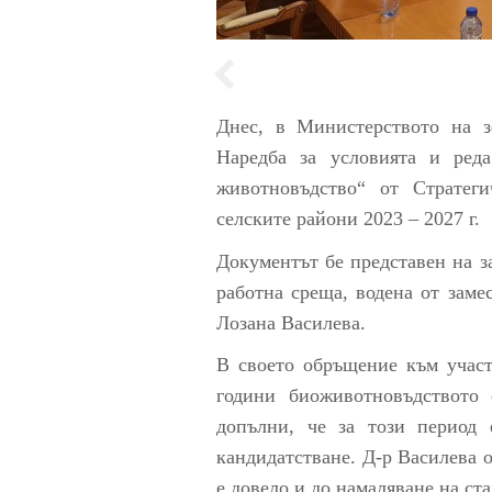
Днес, в Министерството на з
Наредба за условията и ред
животновъдство“ от Стратег
селските райони 2023 – 2027 г.
Документът бе представен на з
работна среща, водена от заме
Лозана Василева.
В своето обръщение към участ
години биоживотновъдството
допълни, че за този период 
кандидатстване. Д-р Василева о
е довело и до намаляване на ста