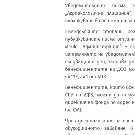
Уведомителните писма 
„Агроекологични плащания“ 
публикувани в системата за е
Земеделските стопани, р
публикуваните писма от лич
меню „Администрация“ – сек
изтеглянето на уведомителн
следващият ден, започва да 
бенефициентите на ДФЗ мог
чл.133, ал.1 от АПК.
Бенефициентите, които все 
СЕУ на ДФЗ, могат да пол
дирекция на фонда по адрес н
(за ФЛ).
Чрез дигитализация на сист
двугодишното забавяне в