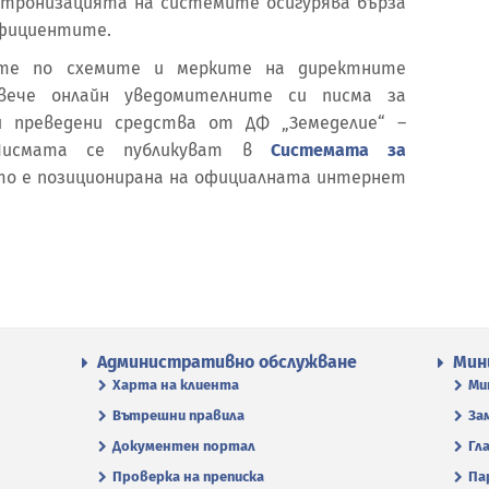
ктронизацията на системите осигурява бърза
ефициентите.
ите по схемите и мерките на директните
вече онлайн уведомителните си писма за
 преведени средства от ДФ „Земеделие“ –
 Писмата се публикуват в
Системата за
ято е позиционирана на официалната интернет
Административно обслужване
Мин
Харта на клиента
Ми
Вътрешни правила
За
Документен портал
Гл
Проверка на преписка
Па