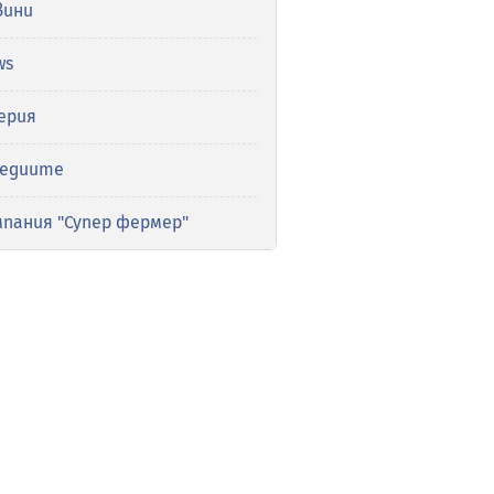
вини
ws
ерия
медиите
мпания "Супер фермер"