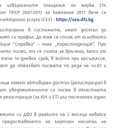
за извършените плащания по мярка 214
от ПРСР 2007-2013 за кампания 2017 вече са
лектронни услуги (СЕУ) -
https://seu.dfz.bg
.
егистрирани в системата, имат достъп до
ният си профил. До там се стига от основното
ция ”Справки” - поле „Кореспонденция“. При
ото писмо, то се счита за връчено, като от
тече 14-дневен срок, в който при несъгласие,
ат да обжалват писмата по реда на чл.81 и
още нямат активиран достъп (регистрация) в
учат уведомителните си писма в областната
а регистрация (за ЮЛ и ЕТ) или постоянен адрес
емите си ДФЗ в рамките на 2 месеца навакса
 предоставянето на хартиен носител на