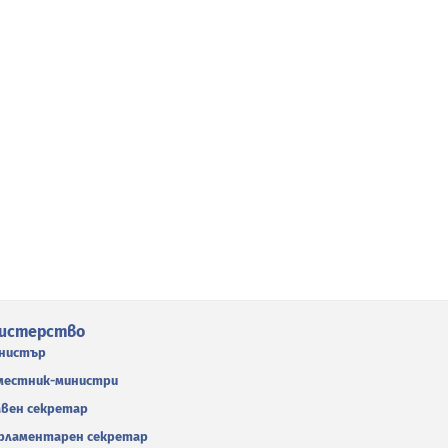
истерство
нистър
местник-министри
авен секретар
рламентарен секретар