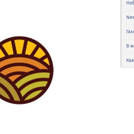
Но
Ne
Гал
В 
Ка