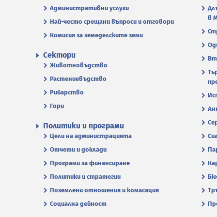
Административни услуги
Дл
в 
Най-често срещани въпроси и отговори
Ст
Комисия за земеделските земи
Од
Сектори
Вт
Животновъдство
Тъ
Растениевъдство
пр
Рибарство
Ис
Гори
Ан
Се
Политики и програми
Цели на администрацията
Си
Отчети и доклади
Па
Програми за финансиране
Ка
Политики и стратегии
Бю
Поземлени отношения и комасация
Тр
Социална дейност
Пр