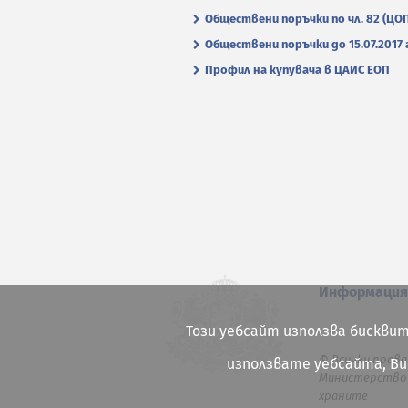
Обществени поръчки по чл. 82 (ЦО
Обществени поръчки до 15.07.2017 г
Профил на купувача в ЦАИС ЕОП
Информаци
Този уебсайт използва бисквит
© Всички права
използвате уебсайта, В
Министерство 
храните