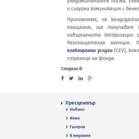
уведомителните писма. Еле
и сигурна комуникация с бен
Припомняме, че кандидат
плащания, ще получават 
извършените оторизации и
Разплащателна агенция.
електронни услуги
(СЕУ), ко
страница на фонда.
Сподели в:
Пресцентър
Новини
News
Галерия
В медиите