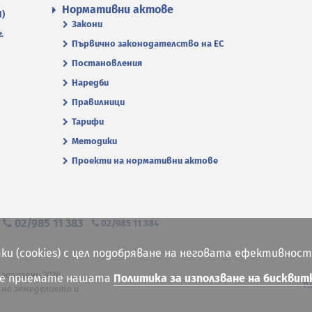
Нормативни актове
П)
Закони
.
Първично законодателство на ЕС
Постановления
Наредби
Правилници
Тарифи
Методики
Проекти на нормативни актове
я
02/985 11 383
02/985 11 384
ки (cookies) с цел подобряване на неговата ефективност
 запазени 2026
ие приемате нашата
Политика за използване на бисквит
К
на земеделието и