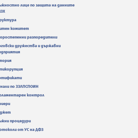
ъжностно лице по защита на данните
МЗХ
руктура
итен комитет
оростепенни разпоредители
рговски дружества и държавни
едприятия
тория
тикорупция
ртификати
гнали по ЗЗЛПСПОИН
рламентарен контрол
риери
джет
ъжни процедури
отоколи от УС на ДФЗ