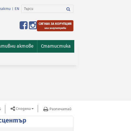
такти
EN
|
СИГНАЛ ЗА КОРУПЦИЯ
или злоупотреби
ативни актове
Статистика
Сподели
S
Разпечатай
сцентър