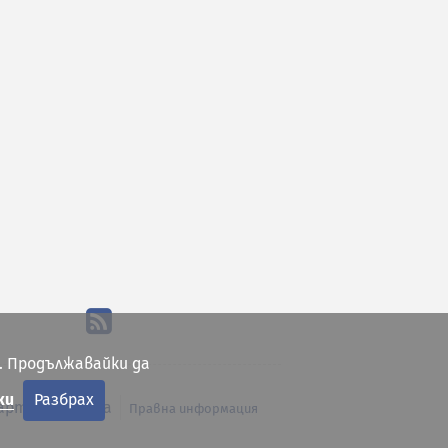
. Продължавайки да
ки
Разбрах
арта на сайта
Правна информация