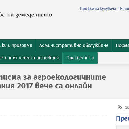
Профил на купувача
Кон
|
ки и програми
Административно обслужване
Норм
л и техническа инспекция
Пресцентър
исма за агроекологичните
ния 2017 вече са онлайн
RS
Пре