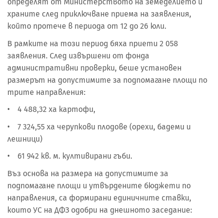
определят от Министерството на земеделието и
храните след приключване приема на заявления,
който протече в периода от 12 до 26 юли.
В рамките на този период бяха приети 2 058
заявления. След извършени от фонда
административни проверки, беше установен
размерът на допустимите за подпомагане площи по
трите направления:
• 4 488,32 ха картофи,
• 7 324,55 ха черупкови плодове (орехи, бадеми и
лешници)
• 61 942 кв. м. култивирани гъби.
Въз основа на размера на допустимите за
подпомагане площи и утвърдените бюджети по
направления, са формирани единичните ставки,
които УС на ДФЗ одобри на днешното заседание: