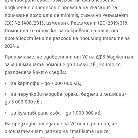
подкрепа е определен с промяна на Указания за
прилагане помощта de minimis, съгласно Регламент
(ЕС) № 1408/2013, изменен с Регламент (ЕС) 2019/316.
Помощта се отпуска за покриване на част от
производствените разходи на производителите за
2024 г.
Припомняме, че одобреният от УС на ДФЗ бюджетът
за минималната помощ е до 13 млн. лв., който се
разпределя както следва:
• за картофи – до 7 000 000 лв.;
• за черупкови плодове (орехи, бадеми и лешници) –
до 5 000 000 лв.;
• за култивирани гъби – до 1 000 000 лв.
На предходно заседание на УС беше решено, че
окончателният размер на ставките ще се