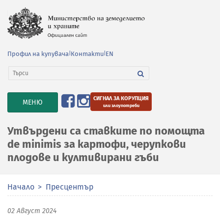
Профил на купувача
|
Контакти
|
EN
СИГНАЛ ЗА КОРУПЦИЯ
TOGGLE
МЕНЮ
или злоупотреби
NAVIGATION
Утвърдени са ставките по помощта
de minimis за картофи, черупкови
плодове и култивирани гъби
Начало
Пресцентър
02 Август 2024