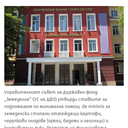
Управителният съвет на Държавен фонд
„Земеделие“ (УС на ДФЗ) утвърди ставките за
подпомагане по минимална помощ de minimis за
земеделски стопани отглеждащи картофи,
черупкови плодове (орехи, бадеми и лешници) и
култивирани гъби. Размерът на финансовата