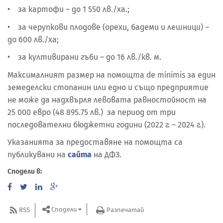
• за картофи – до 1 550 лв./ха.;
• за черупкови плодове (орехи, бадеми и лешници) –
до 600 лв./ха;
• за култивирани гъби – до 16 лв./кв. м.
Максималният размер на помощта de minimis за един
земеделски стопанин или едно и също предприятие
не може да надхвърля левовата равностойност на
25 000 евро (48 895.75 лв.) за период от три
последователни бюджетни години (2022 г. – 2024 г.).
Указанията за предоставяне на помощта са
публикувани на
сайта
на ДФЗ.
Сподели в:
Сподели
RSS
Разпечатай