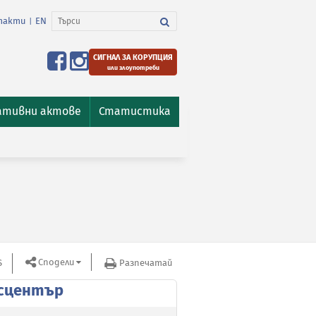
такти
EN
|
СИГНАЛ ЗА КОРУПЦИЯ
или злоупотреби
ативни актове
Статистика
Сподели
S
Разпечатай
сцентър