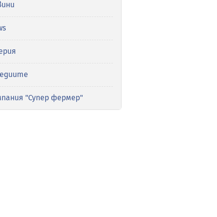
вини
ws
ерия
медиите
мпания "Супер фермер"