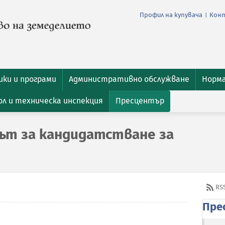
Профил на купувача
Кон
|
ки и програми
Административно обслужване
Норм
л и техническа инспекция
Пресцентър
ът за кандидатстване за
RS
Пре