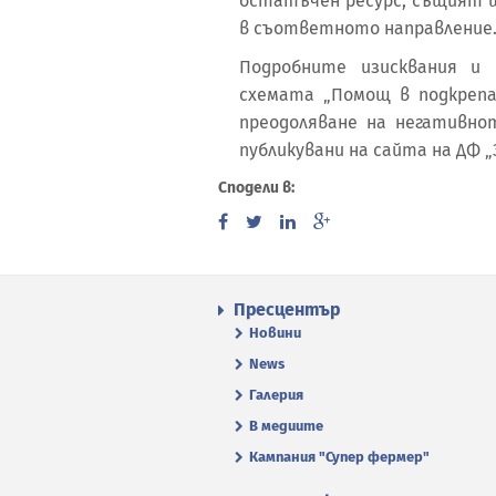
остатъчен ресурс, същият щ
в съответното направление
Подробните изисквания и
схемата „Помощ в подкрепа
преодоляване на негативнот
публикувани на сайта на ДФ „
Сподели в:
Пресцентър
Новини
News
Галерия
В медиите
Кампания "Супер фермер"