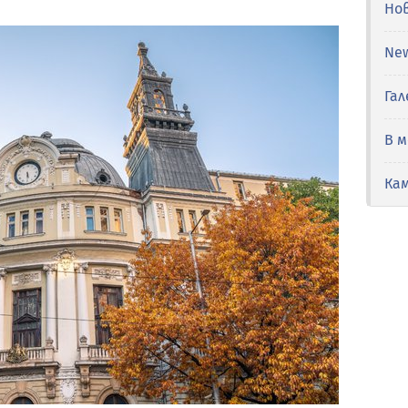
Но
Ne
Гал
В 
Ка