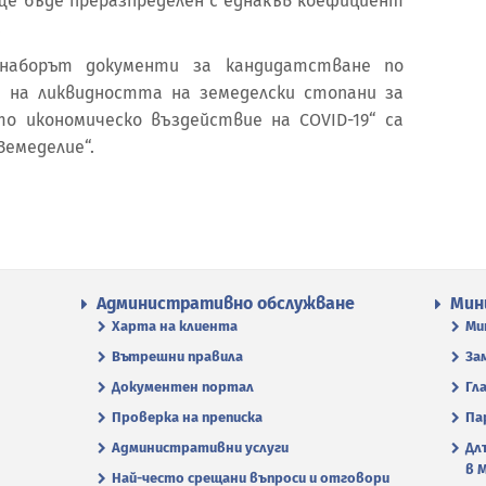
е бъде преразпределен с еднакъв коефициент
.
 наборът документи за кандидатстване по
 на ликвидността на земеделски стопани за
о икономическо въздействие на COVID-19“ са
Земеделие“.
Административно обслужване
Мин
Харта на клиента
Ми
Вътрешни правила
За
Документен портал
Гл
Проверка на преписка
Па
Административни услуги
Дл
в 
Най-често срещани въпроси и отговори