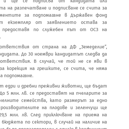
ра и ще се подписва от кандидата или
а на разпечатване и подписване се счита за
ументите за подпомагане в Държавен фонд
ият екземпляр от заявлението остава за
 предоставя по служебен път от ОСЗ на
.
ответствия от страна на ДФ „Земеделие“,
ндидата. До 30 ноември кандидатът следва да
тветствия. В случай, че той не се яви в
за корекция на грешките, се счита, че няма
а подпомагане.
т едри и дребни преживни животни, ще бъдат
. До 5 млн. лв. се предоставят на пчеларите за
пчелните семейства, като размерът за едно
Производителите на плодове и зеленчуци ще
9,5 млн. лв. След приключване на приема на
а бюджета по сектори, в случай на наличие на