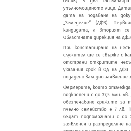
(ИСАК) в два екземпля
упълномощеното лице. Датат
дата на подаване на док
„Земеделие“ (ДФЗ). Първ
кандидата, а вторият се
Областната дирекция на ДФЗ
При констатиране на несъ
служител ще се свърже с ка
отстрани откритите несъо
указания срок в ОД на ДФЗ 
подадено валидно заявление з
Фермерите, които отглежда
подкрепени с до 37,5 млн. лв
обезпечаване грижите за 
пчелно семейство е 7 лв. 
бъдат подпомогнати с до 2
заявления и разпределяне н