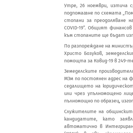
Утре, 26 ноември, изтича 
подпомагане по схемата „По
стопани за преодоляване н
COVID-19“. Общият финансов
към стопаните ще бъдат изпл
По разпореждане на министър
Христо Бозуков, земеделск
помощта за Ковид-19 в 249-те
Земеделските производители
МЗм по постоянен адрес на ф
седалището на юридическот
или чрез упълномощено лиц
пълномощно по образец, изго
Служителите на общинскит
кандидатите, като заяв
автоматично в Интегриран