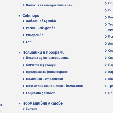
Ст
Комисия за земеделските земи
Од
Сектори
Вт
Животновъдство
Тъ
Растениевъдство
пр
Рибарство
Ис
Гори
Ан
Се
Политики и програми
Цели на администрацията
Си
Отчети и доклади
Па
Програми за финансиране
Ка
Политики и стратегии
Бю
Поземлени отношения и комасация
Тр
Социална дейност
Пр
Нормативни актове
П)
Закони
.