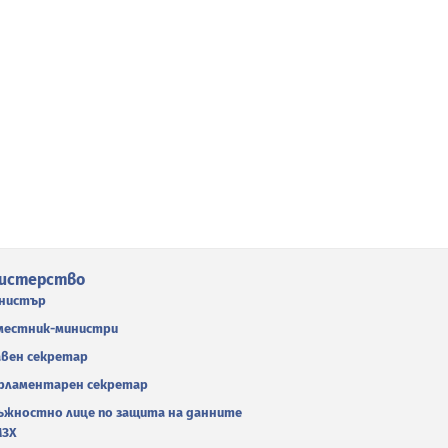
истерство
нистър
местник-министри
авен секретар
рламентарен секретар
ъжностно лице по защита на данните
МЗХ