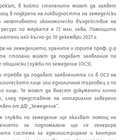
срокът, в който стопаните могат да заявят
мощ в подкрепа на ликвидността на земеделски
а негативното икономическо въздействие на
 ресурс по мярката е 72 млн. лева. Помощите
атени най-късно до 10 декември 2021 г.
а на земеделието, храните и горите проф. д-р
ите стопани могат да подават заявления по
 общински служби по земеделие (ОСЗ).
 трябва да подават заявленията си в ОСЗ на
изическото лице или едноличния търговец и по
о лице. Те могат да внасят документи лично
е, след представяне на нотариално заверено
твен от ДФ „Земеделие“.
е служби по земеделие ще оказват помощ на
лението за подпомагане ще се генерира
ата система за администриране и контрол