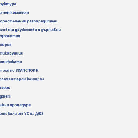
руктура
итен комитет
оростепенни разпоредители
рговски дружества и държавни
едприятия
тория
тикорупция
ртификати
гнали по ЗЗЛПСПОИН
рламентарен контрол
риери
джет
ъжни процедури
отоколи от УС на ДФЗ