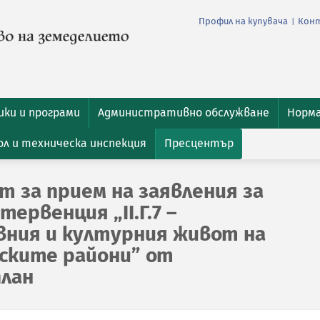
Профил на купувача
Кон
|
ки и програми
Административно обслужване
Норм
л и техническа инспекция
Пресцентър
т за прием на заявления за
ервенция „II.Г.7 –
овния и културния живот на
лските райони” от
лан