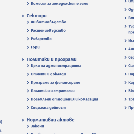
Ст
Комисия за земеделските земи
Од
Сектори
Вт
Животновъдство
Тъ
Растениевъдство
пр
Рибарство
Ис
Гори
Ан
Се
Политики и програми
Цели на администрацията
Си
Отчети и доклади
Па
Програми за финансиране
Ка
Политики и стратегии
Бю
Поземлени отношения и комасация
Тр
Социална дейност
Пр
Нормативни актове
П)
Закони
.