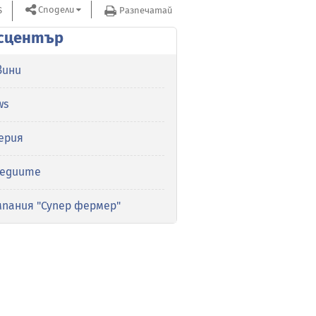
Сподели
S
Разпечатай
сцентър
вини
ws
ерия
медиите
мпания "Супер фермер"