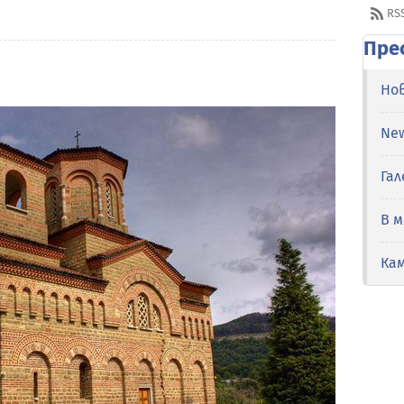
RS
Пре
Но
Ne
Гал
В 
Ка