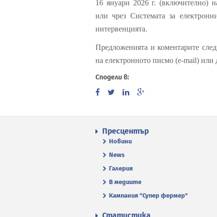
16 януари 2026 г. (включително) н
или чрез Системата за електронн
интервенцията.
Предложенията и коментарите следв
на електронното писмо (e-mail) или
Сподели в:
Пресцентър
Новини
News
Галерия
В медиите
Кампания "Супер фермер"
Статистика