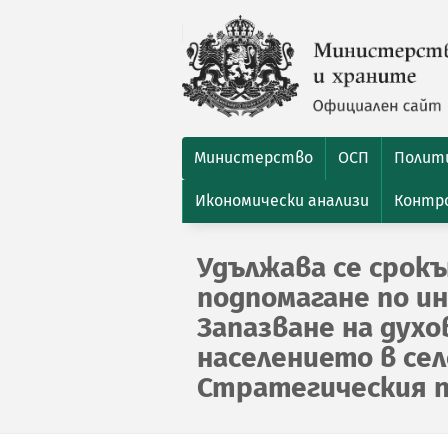
Министерство
ОСП
Полити
Икономически анализи
Контро
Удължава се срокъ
подпомагане по инт
Запазване на дух
населението в се
Стратегическия п