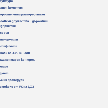
руктура
итен комитет
оростепенни разпоредители
рговски дружества и държавни
едприятия
тория
тикорупция
ртификати
гнали по ЗЗЛПСПОИН
рламентарен контрол
риери
джет
ъжни процедури
отоколи от УС на ДФЗ