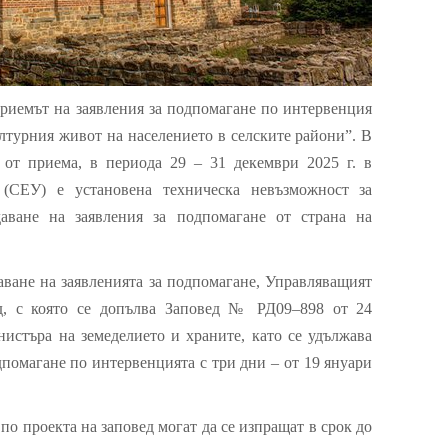
риемът на заявления за подпомагане по интервенция
културния живот на населението в селските райони”. В
 от приема, в периода 29 – 31 декември 2025 г. в
 (СЕУ) е установена техническа невъзможност за
аване на заявления за подпомагане от страна на
ване на заявленията за подпомагане, Управляващият
д, с която се допълва Заповед № РД09–898 от 24
нистъра на земеделието и храните, като се удължава
дпомагане по интервенцията с три дни – от 19 януари
о проекта на заповед могат да се изпращат в срок до