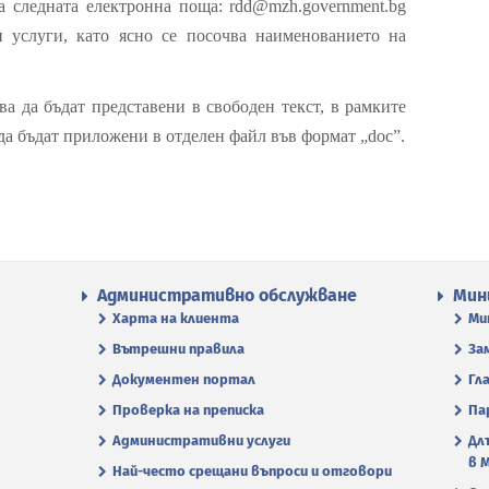
а следната електронна поща: rdd@mzh.government.bg
и услуги, като ясно се посочва наименованието на
а да бъдат представени в свободен текст, в рамките
 да бъдат приложени в отделен файл във формат „doc”.
Административно обслужване
Мин
Харта на клиента
Ми
Вътрешни правила
За
Документен портал
Гл
Проверка на преписка
Па
Административни услуги
Дл
в 
Най-често срещани въпроси и отговори