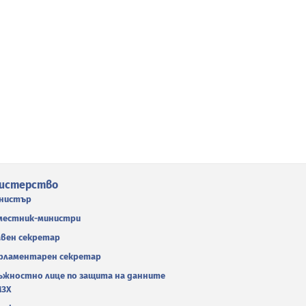
истерство
нистър
местник-министри
авен секретар
рламентарен секретар
ъжностно лице по защита на данните
МЗХ