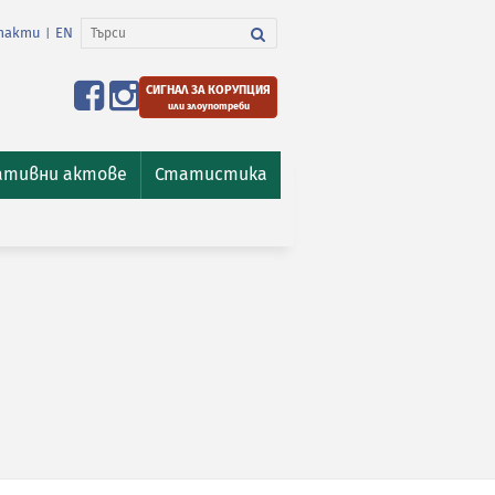
такти
EN
|
СИГНАЛ ЗА КОРУПЦИЯ
или злоупотреби
ативни актове
Статистика