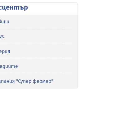
сцентър
вини
ws
ерия
медиите
мпания "Супер фермер"