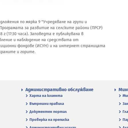
дложения по мярка 9 "Учредяване на групи и
Програмата за развитие на селските райони (ПРСР)
 г (17:30 часа). Заповедта е публикувана в
вление и наблюдение на средствата от
тиционни фондове (ИСУН) и на интернет страницата
храните и горите.
Административно обслужване
Мин
Харта на клиента
Ми
Вътрешни правила
За
Документен портал
Гл
Проверка на преписка
Па
Административни услуги
Дл