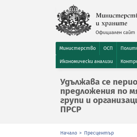
Министерство
ОСП
Полити
Икономически анализи
Контро
Удължава се пери
предложения по мя
групи и организа
ПРСР
Начало
Пресцентър