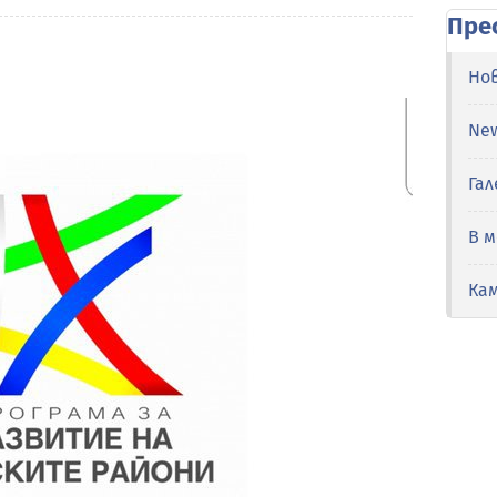
Пре
Но
Ne
Гал
В 
Ка