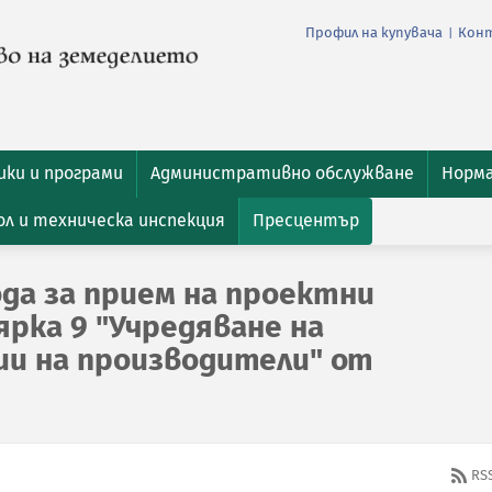
Профил на купувача
Кон
|
ки и програми
Административно обслужване
Норм
л и техническа инспекция
Пресцентър
ода за прием на проектни
рка 9 "Учредяване на
ции на производители" от
RS