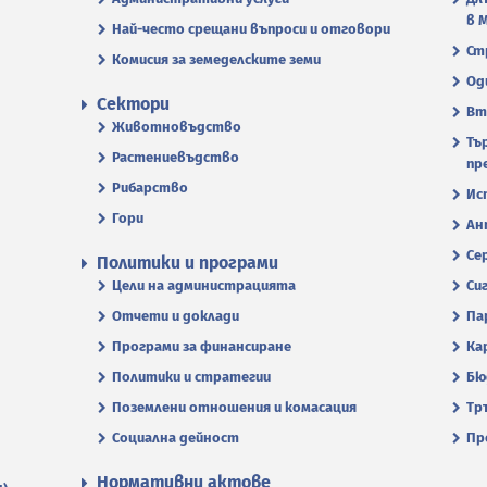
в 
Най-често срещани въпроси и отговори
Ст
Комисия за земеделските земи
Од
Сектори
Вт
Животновъдство
Тъ
Растениевъдство
пр
Рибарство
Ис
Гори
Ан
Се
Политики и програми
Цели на администрацията
Си
Отчети и доклади
Па
Програми за финансиране
Ка
Политики и стратегии
Бю
Поземлени отношения и комасация
Тр
Социална дейност
Пр
Нормативни актове