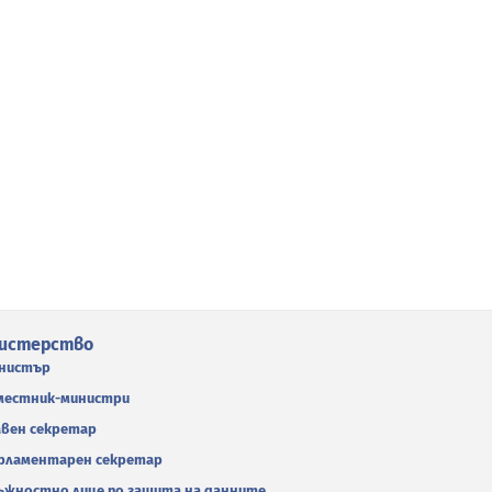
истерство
нистър
местник-министри
авен секретар
рламентарен секретар
ъжностно лице по защита на данните