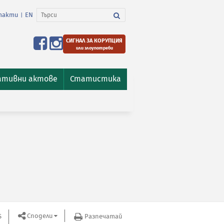
такти
EN
|
СИГНАЛ ЗА КОРУПЦИЯ
или злоупотреби
ативни актове
Статистика
Сподели
S
Разпечатай