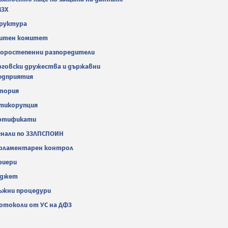
МЗХ
руктура
итен комитет
оростепенни разпоредители
рговски дружества и държавни
едприятия
тория
тикорупция
ртификати
гнали по ЗЗЛПСПОИН
рламентарен контрол
риери
джет
ъжни процедури
отоколи от УС на ДФЗ