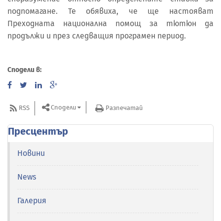
подпомагане. Те обявиха, че ще настояват
Преходната национална помощ за тютюн да
продължи и през следващия програмен период.
Сподели в:
Сподели
RSS
Разпечатай
Пресцентър
Новини
News
Галерия