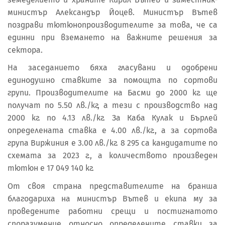
министър Александър Йоцев. Министър Вътев
поздрави тютюнопроизводителите за това, че са
единни при вземането на важните решения за
сектора.
На заседанието бяха гласувани и одобрени
единодушно ставките за помощта по сортови
групи. Производителите на Басми до 2000 кг. ще
получат по 5.50 лв./кг, а тези с производство над
2000 кг. по 4.13 лв./кг. За Каба Кулак и Бърлей
определената ставка е 4.00 лв./кг., а за сортова
група Виржиния е 3.00 лв./кг. 8 295 са кандидатите по
схемата за 2023 г., а количеството произведен
тютюн е 17 049 140 кг.
От своя страна представителите на бранша
благодариха на министър Вътев и екипа му за
проведените работни срещи и постигнатото
споразумение относно определените ставки за