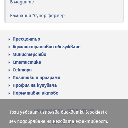
В медиите
Кампания "Супер фермер"
Пресцентър
Административно обслужване
Министерство
Статистика
Сектори
Политики и програми
Профил на купувача
Нормативни актове
Информация
02/985 11 383
Този уебсайт използва бисквитки (cookies) с
цел подобряване на неговата ефективност.
02/985 11 384