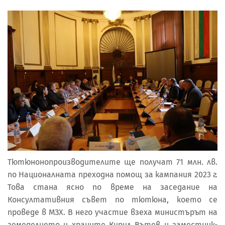
Тютюнонопроизводителите ще получат 71 млн. лв.
по Националната преходна помощ за кампания 2023 г.
Това стана ясно по време на заседание на
Консултативния съвет по тютюна, което се
проведе в МЗХ. В него участие взеха министърът на
земеделието и храните Кирил Вътев и заместник-