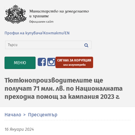
Профил на купувача
|
Контакти
|
EN
СИГНАЛ ЗА КОРУПЦИЯ
TOGGLE
МЕНЮ
или злоупотреби
NAVIGATION
Тютюнопроизводителите ще
получат 71 млн. лв. по Националната
преходна помощ за кампания 2023 г.
Начало
Пресцентър
16 Януари 2024