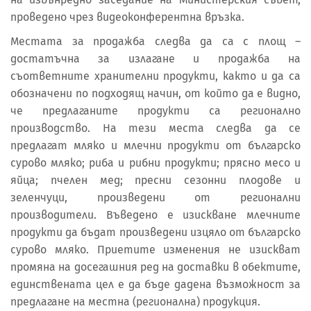
проведено чрез видеоконферентна връзка.
Местата за продажба следва да са с площ –
достатъчна за излагане и продажба на
съответните хранителни продукти, както и да са
обозначени по подходящ начин, от който да е видно,
че предлаганите продукти са регионално
производство. На тези места следва да се
предлагат мляко и млечни продукти от българско
сурово мляко; риба и рибни продукти; прясно месо и
яйца; пчелен мед; пресни сезонни плодове и
зеленчуци, произведени от регионални
производители. Въведено е изискване млечните
продукти да бъдат произведени изцяло от българско
сурово мляко. Приетите изменения не изискват
промяна на досегашния ред на доставки в обектите,
единствената цел е да бъде дадена възможност за
предлагане на местна (регионална) продукция.