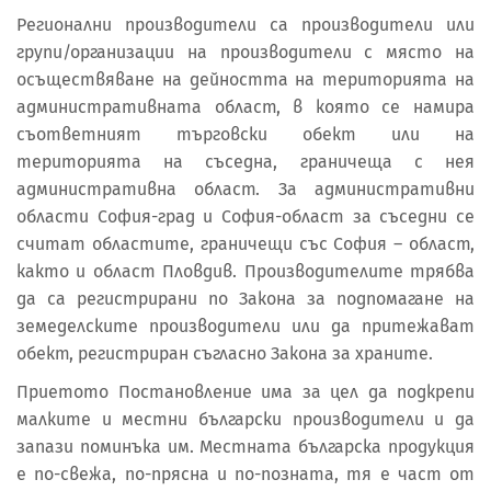
Регионални производители са производители или
групи/организации на производители с място на
осъществяване на дейността на територията на
административната област, в която се намира
съответният търговски обект или на
територията на съседна, граничеща с нея
административна област. За административни
области София-град и София-област за съседни се
считат областите, граничещи със София – област,
както и област Пловдив. Производителите трябва
да са регистрирани по Закона за подпомагане на
земеделските производители или да притежават
обект, регистриран съгласно Закона за храните.
Приетото Постановление има за цел да подкрепи
малките и местни български производители и да
запази поминъка им. Местната българска продукция
е по-свежа, по-прясна и по-позната, тя е част от