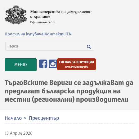
Профил на купувача
|
Контакти
|
EN
СИГНАЛ ЗА КОРУПЦИЯ
TOGGLE
МЕНЮ
или злоупотреби
NAVIGATION
Търговските вериги се задължават да
предлагат българска продукция на
местни (регионални) производители
Начало
Пресцентър
13 Април 2020