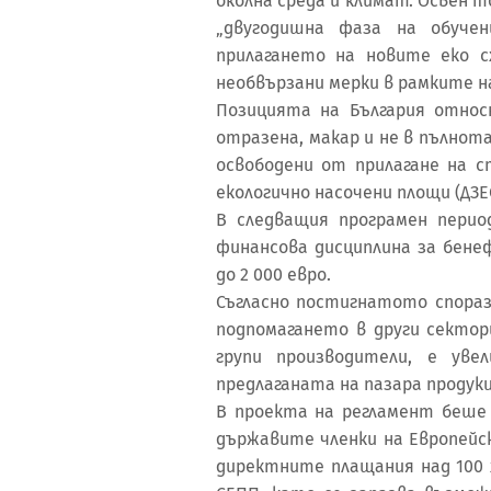
околна среда и климат. Освен т
„двугодишна фаза на обучен
прилагането на новите еко 
необвързани мерки в рамките н
Позицията на България отно
отразена, макар и не в пълнот
освободени от прилагане на 
екологично насочени площи (ДЗЕС 
В следващия програмен перио
финансова дисциплина за бене
до 2 000 евро.
Съгласно постигнатото спораз
подпомагането в други сектор
групи производители, е у
предлаганата на пазара продук
В проекта на регламент беше
държавите членки на Европейск
директните плащания над 100 