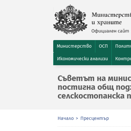
Министерство
ОСП
Полити
Икономически анализи
Контро
Съветът на мини
постигна общ под
селскостопанска 
Начало
Пресцентър