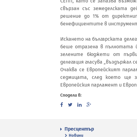
СЕПП, като се запазва възмож
свързан със земеделската де
решение до 1% от директни
бенефициентите в инструменти
Искането на българската деле
беше отразена в пълнотата й
зелените бюджети от първи
делегация гласува „въздържал се
Очаква се Европейският парла
седмицата, след което ще 
Европейския парламент и Европ
Сподели в:
Пресцентър
Новини