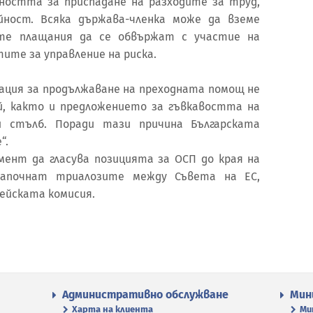
ността за приспадане на разходите за труд,
йност. Всяка държава-членка може да вземе
те плащания да се обвържат с участие на
те за управление на риска.
гация за продължаване на преходната помощ не
, както и предложението за гъвкавостта на
 стълб. Поради тази причина Българската
“.
мент да гласува позицията за ОСП до края на
започнат триалозите между Съвета на ЕС,
ейската комисия.
Административно обслужване
Мин
Харта на клиента
Ми