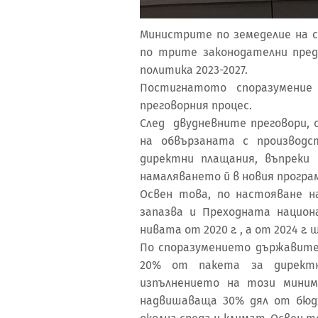
Министрите по земеделие на с
по трите законодателни пре
политика 2023-2027.
Постигнатото споразумение
преговорния процес.
След двудневните преговори, 
на обвързаната с производ
директни плащания, въпреки
намаляването й в новия програ
Освен това, по настояване н
запазва и Преходната национ
нивата от 2020 г. , а от 2024 г
По споразумението държавите
20% от пакета за директн
изпълнението на този миним
надвишаваща 30% дял от бюдж