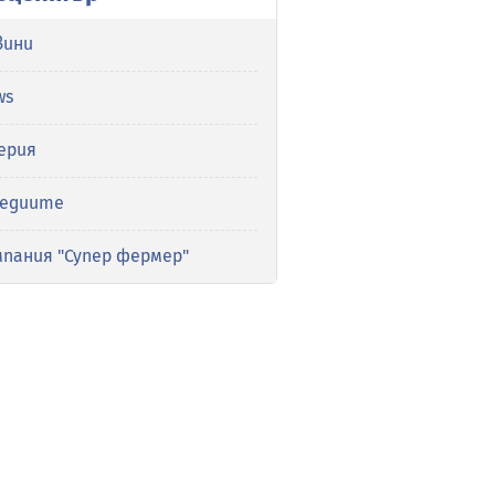
вини
ws
ерия
медиите
мпания "Супер фермер"