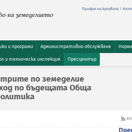
Профил на купувача
Кон
|
ки и програми
Административно обслужване
Норм
л и техническа инспекция
Пресцентър
стрите по земеделие
ход по бъдещата Обща
политика
RS
Пре