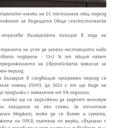
траните-членки на ЕС постигнаха общ подход
дложения за бъдещата Обща селскостопанска
 отразява българската позиция в хода на
страната ни успя да запази настоящото ниво
ството подкрепа - 13+2 % от общия пакет
 предложението на Европейската комисия за
мен период.
а България в следващия програмен период се
ална помощ (ПНП). До 2023 г. тя ще бъде на
. ще продължи с намаление от 5% годишно.
 членки ще са задължени да заделят минимум
и плащания за еко схеми. За отчитане
ален бюджет, може да се вземе и сумата,
ета по ПРСР, платена по мерки, свързани с