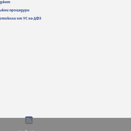
джет
ъжни процедури
отоколи от УС на ДФЗ