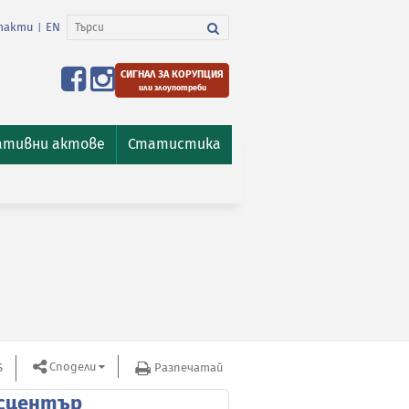
такти
EN
|
СИГНАЛ ЗА КОРУПЦИЯ
или злоупотреби
ативни актове
Статистика
Сподели
S
Разпечатай
сцентър