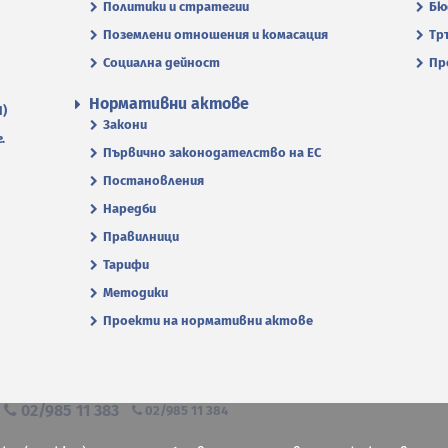
Политики и стратегии
Бю
Поземлени отношения и комасация
Тр
Социална дейност
Пр
Нормативни актове
П)
Закони
.
Първично законодателство на ЕС
Постановления
Наредби
Правилници
Тарифи
Методики
Проекти на нормативни актове
я
02/985 11 383
02/985 11 384