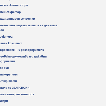
местник-министри
авен секретар
рламентарен секретар
ъжностно лице по защита на данните
МЗХ
руктура
итен комитет
оростепенни разпоредители
рговски дружества и държавни
едприятия
тория
тикорупция
ртификати
гнали по ЗЗЛПСПОИН
рламентарен контрол
риери