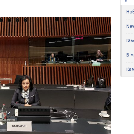
Но
Ne
Гал
В 
Ка