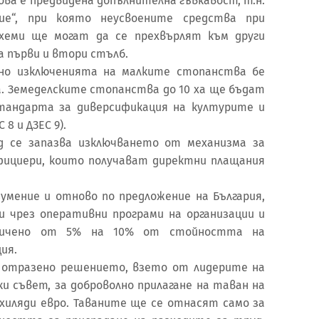
ова е предвидена допълнителна гъвкавост, т.н.
ие“, при която неусвоените средства при
схеми ще могат да се прехвърлят към други
а първи и втори стълб.
сно изключенията на малките стопанства бе
а. Земеделските стопанства до 10 ха ще бъдат
стандарта за диверсификация на културите и
8 и ДЗЕС 9).
д се запазва изключването от механизма за
фициери, които получават директни плащания
умение и отново по предложение на България,
и чрез оперативни програми на организации и
величено от 5% на 10% от стойността на
ция.
 отразено решението, взето от лидерите на
и съвет, за доброволно прилагане на таван на
хиляди евро. Таваните ще се отнасят само за