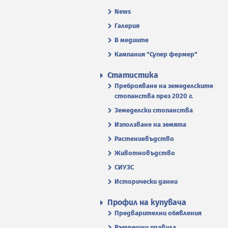
News
Галерия
В медиите
Кампания "Супер фермер"
Статистика
Преброяване на земеделските
стопанства през 2020 г.
Земеделски стопанства
Използване на земята
Растениевъдство
Животновъдство
СИУЗС
Исторически данни
Профил на купувача
Предварителни обявления
Вътрешни правила