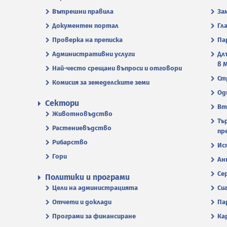
Вътрешни правила
За
Документен портал
Гл
Проверка на преписка
Па
Административни услуги
Дл
в 
Най-често срещани въпроси и отговори
Ст
Комисия за земеделските земи
Од
Сектори
Вт
Животновъдство
Тъ
Растениевъдство
пр
Рибарство
Ис
Гори
Ан
Се
Политики и програми
Цели на администрацията
Си
Отчети и доклади
Па
Програми за финансиране
Ка