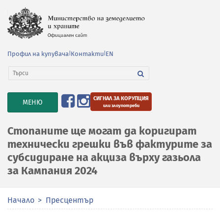
Профил на купувача
|
Контакти
|
EN
СИГНАЛ ЗА КОРУПЦИЯ
TOGGLE
МЕНЮ
или злоупотреби
NAVIGATION
Стопаните ще могат да коригират
технически грешки във фактурите за
субсидиране на акциза върху газьола
за Кампания 2024
Начало
Пресцентър