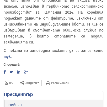
на отстъпка от стойността на акциза върху
газьола, използван в първичното селскостопанско
производство” за Кампания 2024. На корекция
подлежат данните от фактурите, изключени от
изчисляването на индивидуалните квоти. Те ще се
извършват в съответната общинска служба по
земеделие, в която стопаните са подали
заявленията си.
С текста на заповедта можете да се запознаете
тук
.
Сподели в:
Сподели
RSS
Разпечатай
Пресцентър
Новини