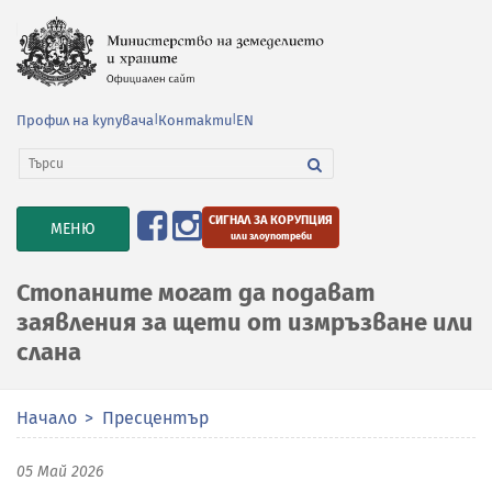
Профил на купувача
|
Контакти
|
EN
СИГНАЛ ЗА КОРУПЦИЯ
TOGGLE
МЕНЮ
или злоупотреби
NAVIGATION
Стопаните могат да подават
заявления за щети от измръзване или
слана
Начало
Пресцентър
05 Май 2026