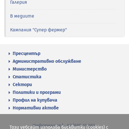
Галерия
В медиите
Кампания "Супер фермер"
Пресцентър
Административно обслужване
Министерство
Статистика
Сектори
Политики и програми
Профил на купувача
Нормативни актове
Информация
02/985 11 383
Този уебсайт използва бисквитки (cookies) с