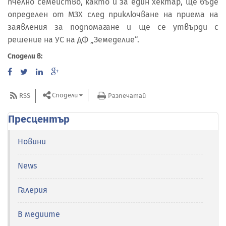
пчелно семейство, както и за един хектар, ще бъде
определен от МЗХ след приключване на приема на
заявления за подпомагане и ще се утвърди с
решение на УС на ДФ „Земеделие“.
Сподели в:
Сподели
RSS
Разпечатай
Пресцентър
Новини
News
Галерия
В медиите