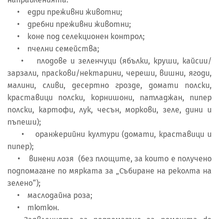
• едри преживни животни;
• дребни преживни животни;
• коне под селекционен контрол;
• пчелни семейства;
• плодове и зеленчуци (ябълки, круши, кайсии/
зарзали, праскови/нектарини, череши, вишни, ягоди,
малини, сливи, десертно грозде, домати полски,
краставици полски, корнишони, патладжан, пипер
полски, картофи, лук, чесън, моркови, зеле, дини и
пъпеши);
• оранжерийни култури (домати, краставици и
пипер);
• винени лозя (без площите, за които е получено
подпомагане по мярката за „Събиране на реколта на
зелено“);
• маслодайна роза;
• тютюн.