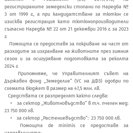
регистрираните земеделски стопани по Наредба №
3 от 1999 г., а при кандидатстване за тютюн се
изисква регистрация като тютюнопроизводители
съгласно Наредба № 22 от 21 декември 2016 г. за 2023
г.
Помощта се предоставя за покриване на част от
разходите за изхранване на животните през зимния
сезон и за осигуряване подготовката за реколта
2024 г.
Припомняме, че Управителният съвет на
Държавен фонд „Земеделие“ (УС на ДФЗ) одобри по
схемата бюджет в размер на 47,5 млн. лв.
Средствата се разпределят както следва:
• за сектор „Животновъдство“ в т.ч. пчелен мед:
23 750 000 лв.
• за сектор „Растениевъдство“: 23 750 000 лв.
Помощта de minimis се предоставя за
направленията: