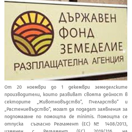
От 20 ноември до 1 декември земеделските
производители, които развиват своята дейност в
секторите „Животновъдство“, Пчеларство“ и
„Растениевъдство“, могат да подадат заявления за
подпомагане по помощта de minimis. Помощта се
отпуска съгласно Регламент (ЕС) № 1408/2013,
изменен с Регламент (ЕС) 2019/316, на