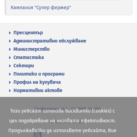
Кампания "Супер фермер"
Пресцентър
Административно обслужване
Министерство
Статистика
Сектори
Политики и програми
Профил на купувача
Нормативни актове
Информация
02/985 11 383
Този уебсайт използва бисквитки (cookies) с
цел подобряване на неговата ефективност.
02/985 11 384
Продължавайки да използвате уебсайта, Вие