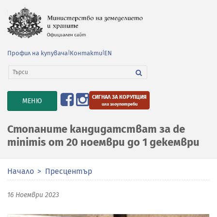
Профил на купувача
|
Контакти
|
EN
СИГНАЛ ЗА КОРУПЦИЯ
TOGGLE
МЕНЮ
или злоупотреби
NAVIGATION
Стопаните кандидатстват за de
minimis от 20 ноември до 1 декември
Начало
Пресцентър
16 Ноември 2023