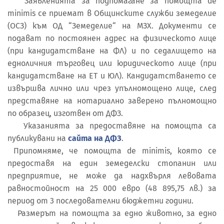
Заявленията за подпомагане за помощта de
minimis се приемат в Общинските служби земеделие
(ОСЗ) към ОД “Земеделие“ на МЗХ. Документи се
подават по постоянен адрес на физическото лице
(при кандидатстване на ФЛ) и по седалището на
едноличния търговец или юридическото лице (при
кандидатстване на ЕТ и ЮЛ). Кандидатстването се
извършва лично или чрез упълномощено лице, след
представяне на нотариално заверено пълномощно
по образец, изготвен от ДФЗ.
Указанията за предоставяне на помощта са
публикувани на
сайта на ДФЗ
.
Припомняме, че помощта de minimis, която се
предоставя на един земеделски стопанин или
предприятие, не може да надхвърля левовата
равностойност на 25 000 евро (48 895,75 лв.) за
период от 3 последователни бюджетни години.
Размерът на помощта за едно животно, за едно