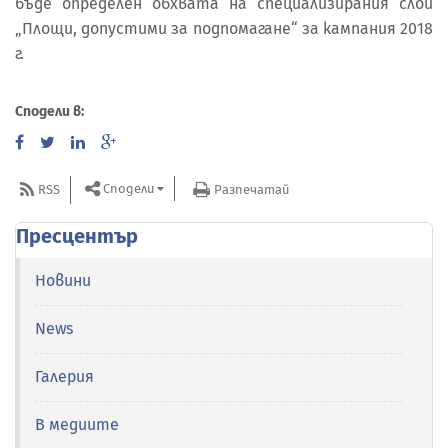
бъде определен обхвата на специализирания слой
„Площи, допустими за подпомагане“ за кампания 2018
г.
Сподели в:
Сподели
RSS
Разпечатай
Пресцентър
Новини
News
Галерия
В медиите