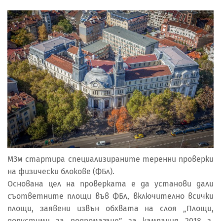
МЗм стартира специализираните теренни проверки
на физически блокове (ФБл).
Основана цел на проверката е да установи дали
съответните площи във ФБл, включително всички
площи, заявени извън обхвата на слоя „Площи,
допустими за подпомагане” за кампания 2018 г.,