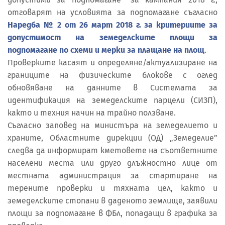
отговарят на условията за подпомагане съгласно
Наредба № 2 от 26 март 2018 г. за критериите за
допустимост на земеделските площи за
подпомагане по схеми и мерки за плащане на площ
.
Проверките касаят и определяне/актуализиране на
границите на физическите блокове с оглед
обновяване на данните в Системата за
идентификация на земеделските парцели (СИЗП),
както и техния начин на трайно ползване.
Съгласно заповед на министъра на земеделието и
храните, Областните дирекции (ОД) „Земеделие”
следва да информират кметовете на съответните
населени места или друго длъжностно лице от
местната администрация за стартиране на
терените проверки и тяхната цел, както и
земеделските стопани в даденото землище, заявили
площи за подпомагане в ФБл, попадащи в графика за