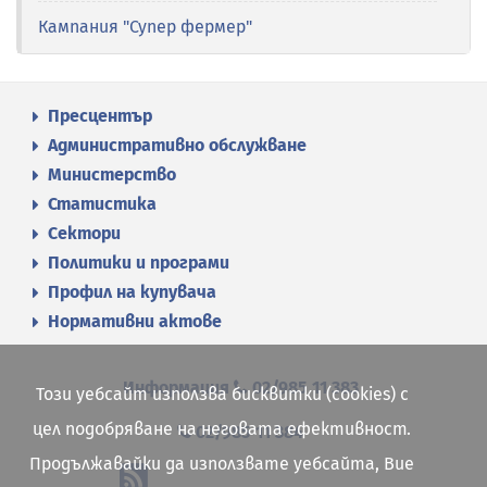
Кампания "Супер фермер"
Пресцентър
Административно обслужване
Министерство
Статистика
Сектори
Политики и програми
Профил на купувача
Нормативни актове
Информация
02/985 11 383
Този уебсайт използва бисквитки (cookies) с
цел подобряване на неговата ефективност.
02/985 11 384
Продължавайки да използвате уебсайта, Вие