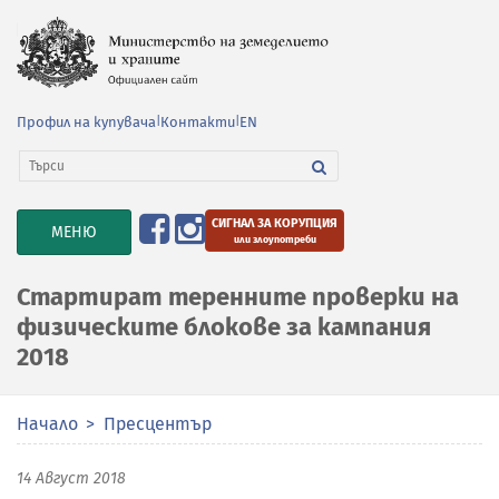
Профил на купувача
|
Контакти
|
EN
СИГНАЛ ЗА КОРУПЦИЯ
TOGGLE
МЕНЮ
или злоупотреби
NAVIGATION
Стартират теренните проверки на
физическите блокове за кампания
2018
Начало
Пресцентър
14 Август 2018