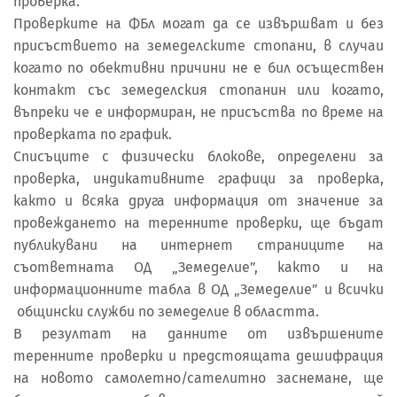
проверка.
Проверките на ФБл могат да се извършват и без
присъствието на земеделските стопани, в случаи
когато по обективни причини не е бил осъществен
контакт със земеделския стопанин или когато,
въпреки че е информиран, не присъства по време на
проверката по график.
Списъците с физически блокове, определени за
проверка, индикативните графици за проверка,
както и всяка друга информация от значение за
провеждането на теренните проверки, ще бъдат
публикувани на интернет страниците на
съответната ОД „Земеделие”, както и на
информационните табла в ОД „Земеделие” и всички
общински служби по земеделие в областта.
В резултат на данните от извършените
теренните проверки и предстоящата дешифрация
на новото самолетно/сателитно заснемане, ще