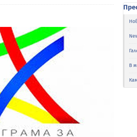
Пре
Но
Ne
Гал
В 
Ка