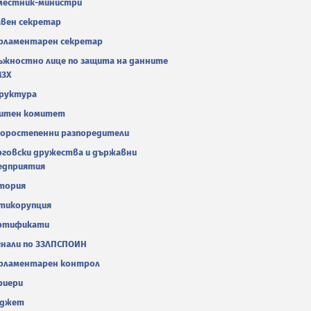
местник-министри
авен секретар
рламентарен секретар
ъжностно лице по защита на данните
МЗХ
руктура
итен комитет
оростепенни разпоредители
рговски дружества и държавни
едприятия
тория
тикорупция
ртификати
гнали по ЗЗЛПСПОИН
рламентарен контрол
риери
джет