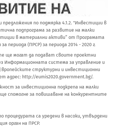
предложения по подмярка 4.1.2. "Инвестиции в
тична подпрограма за развитие на малки
стиции в материални активи“ от Програмата
а периода (ПРСР) за периода 2014 - 2020 г.
тите ще могат да подават своите проектни
ез Информационната система за управление и
Европейските структурни и инвестиционни
т адрес: http://eumis2020.government.bg/.
ност за инвестиционна подкрепа на малки
 ще спомогне за повишаване на конкурентните
о процедурата са уредени в насоки, утвърдени
ия орган на ПРСР.