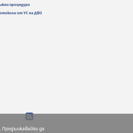
ъжни процедури
отоколи от УС на ДФЗ
. Продължавайки да