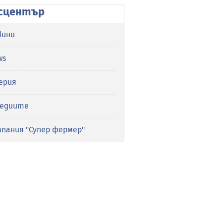
сцентър
вини
ws
ерия
медиите
мпания "Супер фермер"