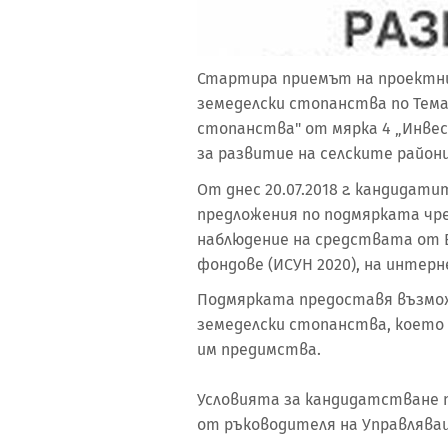
Стартира приемът на проектни 
земеделски стопанства по Тема
стопанства" от мярка 4 „Инве
за развитие на селските райони з
От днес 20.07.2018 г. кандида
предложения по подмярката чр
наблюдение на средствата от 
фондове (ИСУН 2020), на интерне
Подмярката предоставя възмож
земеделски стопанства, което
им предимства.
Условията за кандидатстване п
от ръководителя на Управляващ