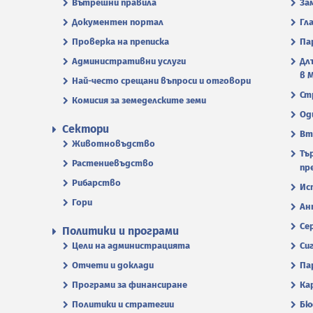
Вътрешни правила
За
Документен портал
Гл
Проверка на преписка
Па
Административни услуги
Дл
в 
Най-често срещани въпроси и отговори
Ст
Комисия за земеделските земи
Од
Сектори
Вт
Животновъдство
Тъ
Растениевъдство
пр
Рибарство
Ис
Гори
Ан
Се
Политики и програми
Цели на администрацията
Си
Отчети и доклади
Па
Програми за финансиране
Ка
Политики и стратегии
Бю