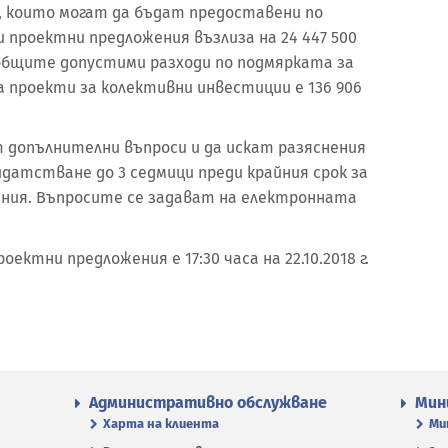
 които могат да бъдат предоставени по
 проектни предложения възлиза на 24 447 500
общите допустими разходи по подмярката за
за проекти за колективни инвестиции е 136 906
 допълнителни въпроси и да искат разяснения
идатстване до 3 седмици преди крайния срок за
ения. Въпросите се задават на електронната
оектни предложения е 17:30 часа на 22.10.2018 г.
Административно обслужване
Мин
Харта на клиента
Ми