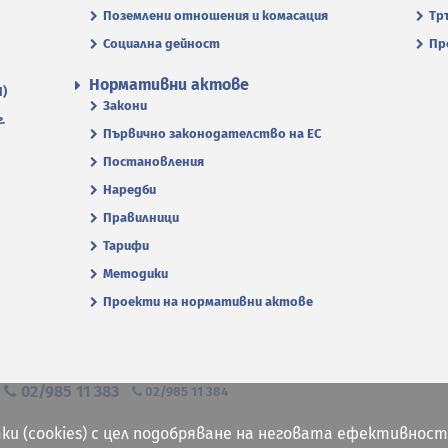
Поземлени отношения и комасация
Тр
Социална дейност
Пр
Нормативни актове
П)
Закони
.
Първично законодателство на ЕС
Постановления
Наредби
Правилници
Тарифи
Методики
Проекти на нормативни актове
я
02/985 11 383
02/985 11 384
ки (cookies) с цел подобряване на неговата ефективност