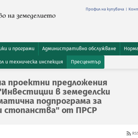
Профил на купувача
Кон
|
ки и програми
Административно обслужване
Норм
л и техническа инспекция
Пресцентър
на проектни предложения
. "Инвестиции в земеделски
матична подпрограма за
и стопанства" от ПРСР
RS