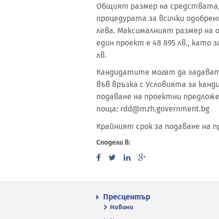
Общият размер на средствата,
процедурата за всички одобрени
лева. Максималният размер на 
един проект е 48 895 лв., като 
лв.
Кандидатите могат да задават
във връзка с Условията за канд
подаване на проектни предлож
поща: rdd@mzh.government.bg
Крайният срок за подаване на пр
Сподели в:
Пресцентър
Новини