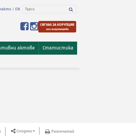
такти
EN
|
СИГНАЛ ЗА КОРУПЦИЯ
или злоупотреби
ативни актове
Статистика
Сподели
S
Разпечатай