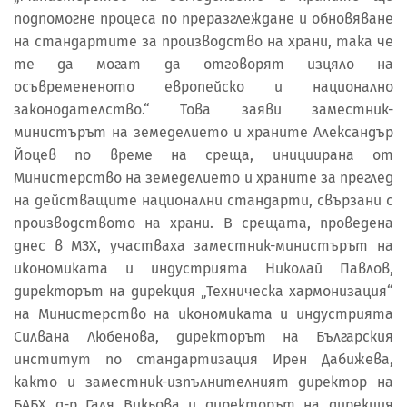
подпомогне процеса по преразглеждане и обновяване
на стандартите за производство на храни, така че
те да могат да отговорят изцяло на
осъвремененото европейско и национално
законодателство.“ Това заяви заместник-
министърът на земеделието и храните Александър
Йоцев по време на среща, инициирана от
Министерство на земеделието и храните за преглед
на действащите национални стандарти, свързани с
производството на храни. В срещата, проведена
днес в МЗХ, участваха заместник-министърът на
икономиката и индустрията Николай Павлов,
директорът на дирекция „Техническа хармонизация“
на Министерство на икономиката и индустрията
Силвана Любенова, директорът на Българския
институт по стандартизация Ирен Дабижева,
както и заместник-изпълнителният директор на
БАБХ д-р Галя Викьова и директорът на дирекция