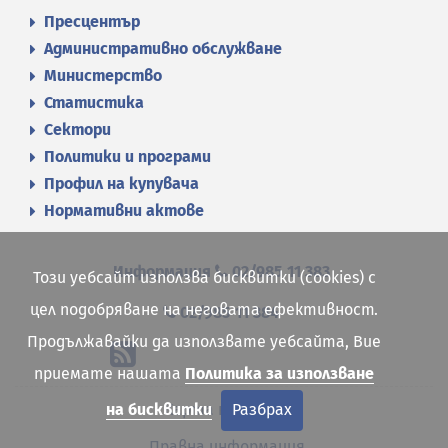
Пресцентър
Административно обслужване
Министерство
Статистика
Сектори
Политики и програми
Профил на купувача
Нормативни актове
Информация
02/985 11 383
Този уебсайт използва бисквитки (cookies) с
цел подобряване на неговата ефективност.
02/985 11 384
Продължавайки да използвате уебсайта, Вие
приемате нашата
Политика за използване
на бисквитки
Разбрах
Карта на сайта
Правна информация