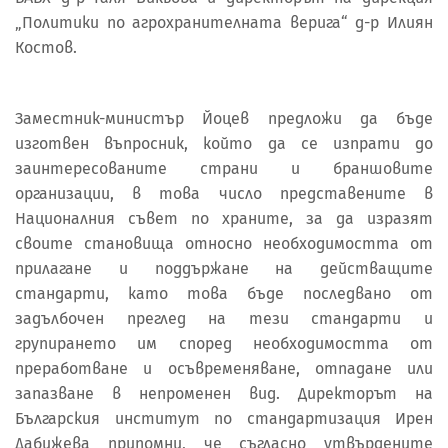
„Политики по агрохранителната верига“ д-р Илиян
Костов.
Заместник-министър Йоцев предложи да бъде
изготвен въпросник, който да се изпрати до
заинтересованите страни и браншовите
организации, в това число представените в
Националния съвет по храните, за да изразят
своите становища относно необходимостта от
прилагане и поддържане на действащите
стандарти, като това бъде последвано от
задълбочен преглед на тези стандарти и
групирането им според необходимостта от
преработване и осъвременяване, отпадане или
запазване в непроменен вид. Директорът на
Българския институт по стандартизация Ирен
Дабижева припомни, че съгласно утвърдените