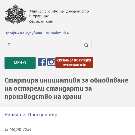
Профил на купувача
|
Контакти
|
EN
СИГНАЛ ЗА КОРУПЦИЯ
TOGGLE
МЕНЮ
или злоупотреби
NAVIGATION
Стартира инициатива за обновяване
на остарели стандарти за
производство на храни
Начало
Пресцентър
12 Март 2024