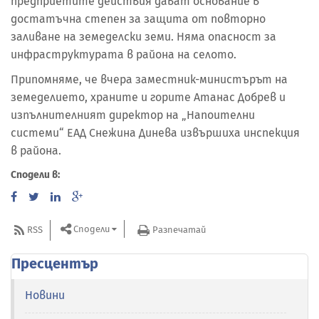
предприетите действия дават основание в
достатъчна степен за защита от повторно
заливане на земеделски земи. Няма опасност за
инфраструктурата в района на селото.
Припомняме, че вчера заместник-министърът на
земеделието, храните и горите Атанас Добрев и
изпълнителният директор на „Напоителни
системи“ ЕАД Снежина Динева извършиха инспекция
в района.
Сподели в:
Сподели
RSS
Разпечатай
Пресцентър
Новини