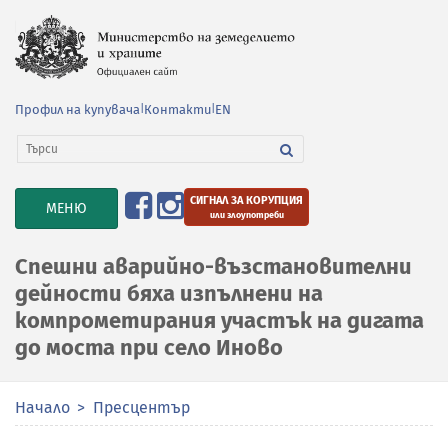
Профил на купувача
|
Контакти
|
EN
СИГНАЛ ЗА КОРУПЦИЯ
TOGGLE
МЕНЮ
или злоупотреби
NAVIGATION
Спешни аварийно-възстановителни
дейности бяха изпълнени на
компрометирания участък на дигата
до моста при село Иново
Начало
Пресцентър