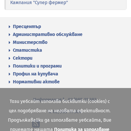
Кампания "Супер фермер"
Пресцентър
Административно обслужване
Министерство
Статистика
Сектори
Политики и програми
Профил на купувача
Нормативни актове
Информация
02/985 11 383
Този уебсайт използва бисквитки (cookies) с
цел подобряване на неговата ефективност.
02/985 11 384
Продължавайки да използвате уебсайта, Вие
приемате нашата
Политика за използване