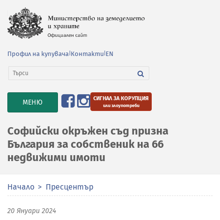
Профил на купувача
|
Контакти
|
EN
СИГНАЛ ЗА КОРУПЦИЯ
TOGGLE
МЕНЮ
или злоупотреби
NAVIGATION
Софийски окръжен съд призна
България за собственик на 66
недвижими имоти
Начало
Пресцентър
20 Януари 2024