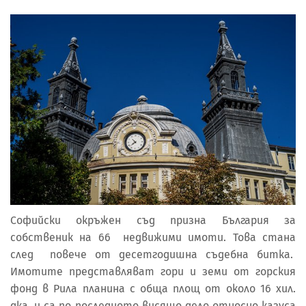
Софийски окръжен съд призна България за
собственик на 66 недвижими имоти. Това стана
след повече от десетгодишна съдебна битка.
Имотите представляват гори и земи от горския
фонд в Рила планина с обща площ от около 16 хил.
дка. и са по последното висящо дело относно казуса