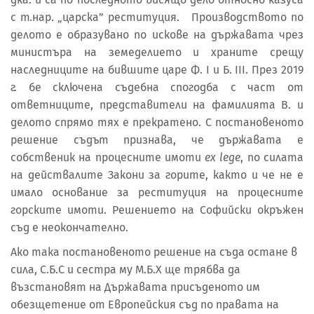
с т.нар. „царска” реституция. Производството по
делото е образувано по искове на държавата чрез
министъра на земеделието и храните срещу
наследниците на бившите царе Ф. I и Б. III. През 2019
г. бе сключена съдебна спогодба с част от
ответниците, представители на фамилията В. и
делото спрямо тях е прекратено. С постановеното
решение съдът признава, че държавата е
собственик на процесните имоти
ex lege
, по силата
на действалите Закони за горите, както и че не е
имало основание за реституция на процесните
горските имоти. Решението на Софийски окръжен
съд е неокончателно.
Ако така постановеното решение на съда остане в
сила, С.Б.С и сестра му М.Б.Х ще трябва да
възстановят на Държавата присъденото им
обезщетение от Европейския съд по правата на