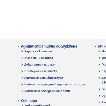
Административно обслужване
Мин
Харта на клиента
Ми
Вътрешни правила
За
Документен портал
Гл
Проверка на преписка
Па
Административни услуги
Дл
в 
Най-често срещани въпроси и отговори
Ст
Комисия за земеделските земи
Од
Сектори
Вт
Животновъдство