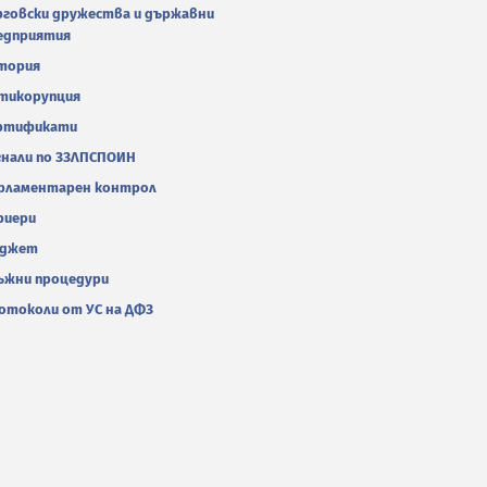
рговски дружества и държавни
едприятия
тория
тикорупция
ртификати
гнали по ЗЗЛПСПОИН
рламентарен контрол
риери
джет
ъжни процедури
отоколи от УС на ДФЗ