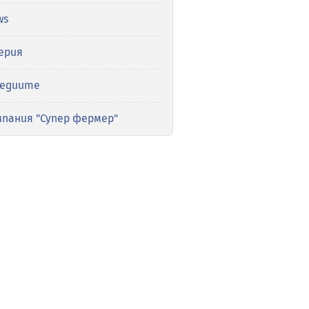
ws
ерия
медиите
мпания "Супер фермер"