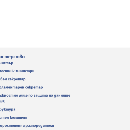
истерство
нистър
местник-министри
авен секретар
рламентарен секретар
ъжностно лице по защита на данните
МЗХ
руктура
итен комитет
оростепенни разпоредители