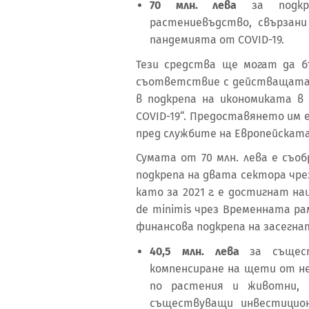
70 млн. лева
за подкре
растениевъдство, свързан
пандемията от COVID-19.
Тези средства ще могат да б
съответствие с действащата 
в подкрепа на икономиката в
COVID-19“. Предоставянето им
пред службите на Европейската
Сумата от 70 млн. лева е съоб
подкрепа на двата сектора чре
като за 2021 г. е достигнат 
de minimis чрез Временната р
финансова подкрепа на засегн
40,5 млн. лева
за същес
компенсиране на щети от н
по растения и животни,
съществуващи инвестицион