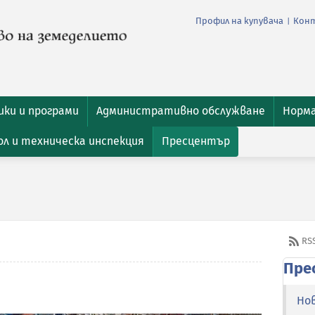
Профил на купувача
Кон
|
ки и програми
Административно обслужване
Норм
л и техническа инспекция
Пресцентър
RS
Пре
Но