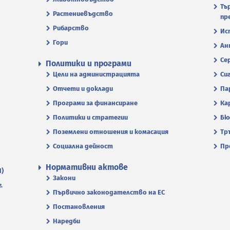
Тъ
Растениевъдство
пр
Рибарство
Ис
Гори
Ан
Се
Политики и програми
Цели на администрацията
Си
Отчети и доклади
Па
Програми за финансиране
Ка
Политики и стратегии
Бю
Поземлени отношения и комасация
Тр
Социална дейност
Пр
Нормативни актове
П)
Закони
.
Първично законодателство на ЕС
Постановления
Наредби