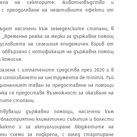
па на секторите: животновъдство и
и с преодоляване на негативните ефекти от
ъдат насочени към земеделските стопани, в
„Временна рамка за мерки за държавна помощ
 условията на сегашния епидемичен взрив от
 е обвързано с нотификация на държавна помощ
 комисия.
разена с изплатените средства през 2020 г. в
з използването на инструмента de minimis. Тъй
националният таван за предоставяне на помощи
амка се предоставя възможност за оказване на
атите стопани.
твуващи държавни помощи, насочени към
еблагоприятни климатични събития и болести
 както и за актуализиране бюджетите на
ни схеми за подкрепа, с оглед стартиране