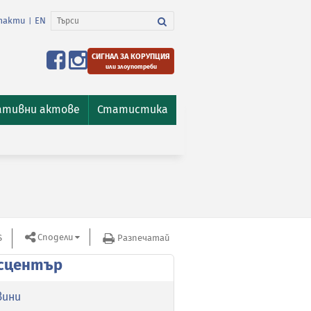
такти
EN
|
СИГНАЛ ЗА КОРУПЦИЯ
или злоупотреби
ативни актове
Статистика
Сподели
S
Разпечатай
сцентър
вини