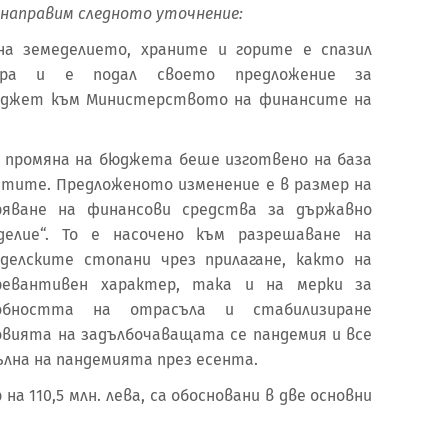
 направим следното уточнение:
а земеделието, храните и горите е спазил
дура и е подал своето предложение за
бюджет към Министерството на финансите на
 промяна на бюджета беше изготвено на база
стите. Предложеното изменение е в размер на
уряване на финансови средства за държавно
делие“. То е насочено към разрешаване на
делските стопани чрез прилагане, както на
ревантивен характер, така и на мерки за
особността на отрасъла и стабилизиране
овията на задълбочаващата се пандемия и все
ълна на пандемията през есента.
а 110,5 млн. лева, са обосновани в две основни