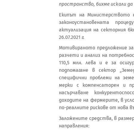
пространство,
бихме искали да
Екипът на Министерството н
законоустановената проце
актуализация на секторния 
26.07.2021 г.
Мотивираното предложение за
разчети и анализ на потребно
110,5 млн. лева и е за осиг
подпомагане в сектор „Земе
специфични проблеми на земе
мерки с компенсаторен и п
насърчаване конкурентосп
доходите на фермерите, в усл
по-реалните рискове от нова в
Заложените средства, в размер н
направления: