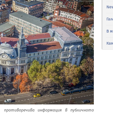
Ne
Гал
В 
Ка
 противоречива информация в публичното