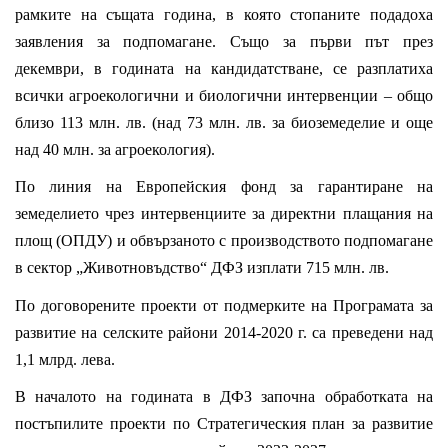
рамките на същата година, в която стопаните подадоха
заявления за подпомагане. Също за първи път през
декември, в годината на кандидатстване, се разплатиха
всички агроекологични и биологични интервенции – общо
близо 113 млн. лв. (над 73 млн. лв. за биоземеделие и още
над 40 млн. за агроекология).
По линия на Европейския фонд за гарантиране на
земеделието чрез интервенциите за директни плащания на
площ (ОПДУ) и обвързаното с производството подпомагане
в сектор „Животновъдство“ ДФЗ изплати 715 млн. лв.
По договорените проекти от подмерките на Програмата за
развитие на селските райони 2014-2020 г. са преведени над
1,1 млрд. лева.
В началото на годината в ДФЗ започна обработката на
постъпилите проекти по Стратегическия план за развитие