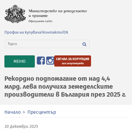
Профил на купувача
|
Контакти
|
EN
СИГНАЛ ЗА КОРУПЦИЯ
TOGGLE
МЕНЮ
или злоупотреби
NAVIGATION
Рекордно подпомагане от над 4,4
млрд. лева получиха земеделските
производители в България през 2025 г.
Начало
Пресцентър
30 Декември 2025