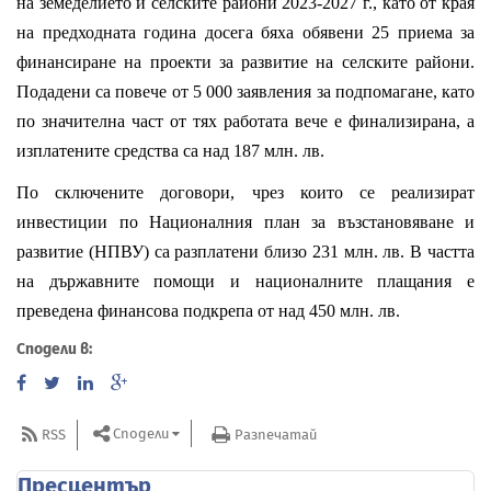
на земеделието и селските райони 2023-2027 г., като от края
на предходната година досега бяха обявени 25 приема за
финансиране на проекти за развитие на селските райони.
Подадени са повече от 5 000 заявления за подпомагане, като
по значителна част от тях работата вече е финализирана, а
изплатените средства са над 187 млн. лв.
По сключените договори, чрез които се реализират
инвестиции по Националния план за възстановяване и
развитие (НПВУ) са разплатени близо 231 млн. лв. В частта
на държавните помощи и националните плащания е
преведена финансова подкрепа от над 450 млн. лв.
Сподели в:
Сподели
RSS
Разпечатай
Пресцентър