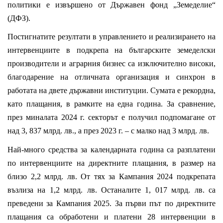
политики е извършено от Държавен фонд „Земеделие“
(ДФЗ).
Постигнатите резултати в управлението и реализирането на
интервенциите в подкрепа на българските земеделски
производители и аграрния бизнес са изключително високи,
благодарение на отличната организация и синхрон в
работата на двете държавни институции. Сумата е рекордна,
като плащания, в рамките на една година. За сравнение,
през миналата 2024 г. секторът е получил подпомагане от
над 3, 837 млрд. лв., а през 2023 г. – с малко над 3 млрд. лв.
Най-много средства за календарната година са разплатени
по интервенциите на директните плащания, в размер на
близо 2,2 млрд. лв. От тях за Кампания 2024 подкрепата
възлиза на 1,2 млрд. лв. Останалите 1, 017 млрд. лв. са
преведени за Кампания 2025. За първи път по директните
плащания са обработени и платени 28 интервенции в