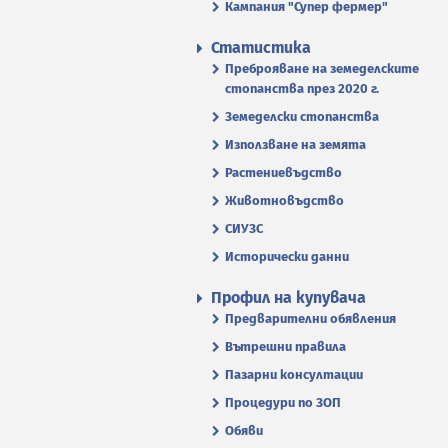
Кампания "Супер фермер"
Статистика
Преброяване на земеделските
стопанства през 2020 г.
Земеделски стопанства
Използване на земята
Растениевъдство
Животновъдство
СИУЗС
Исторически данни
Профил на купувача
Предварителни обявления
Вътрешни правила
Пазарни консултации
Процедури по ЗОП
Обяви