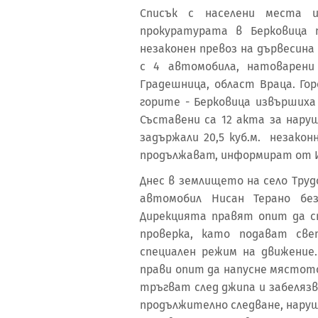
Списък с населени места 
прокуратурата в Берковица 
незаконен превоз на дървесина
с 4 автомобила, натоварени
Градешница, област Враца. Го
горите - Берковица извърших
Съставени са 12 акта за нару
задържали 20,5 куб.м. незакон
продължават, информират от И
Днес в землището на село Труд
автомобил Нисан Терано бе
Дирекцията правят опит да с
проверка, като подават све
специален режим на движение
прави опит да напусне мястот
тръгват след джипа и забелязв
продължително следване, нару