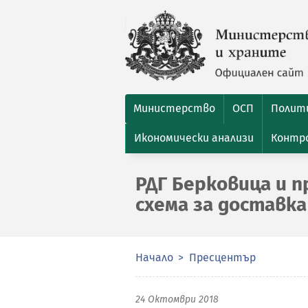
Министерство
ОСП
Полити
Икономически анализи
Контро
РДГ Берковица и 
схема за доставка
Начало
Пресцентър
24 Октомври 2018