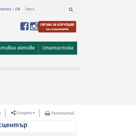
такти
EN
|
СИГНАЛ ЗА КОРУПЦИЯ
или злоупотреби
ативни актове
Статистика
Сподели
S
Разпечатай
сцентър