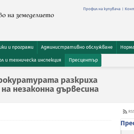
Профил на купувача
Кон
|
ки и програми
Административно обслужване
Норм
л и техническа инспекция
Пресцентър
прокуратурата разкриха
 на незаконна дървесина
RS
Пре