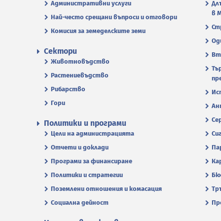
Административни услуги
Дл
в 
Най-често срещани въпроси и отговори
Ст
Комисия за земеделските земи
Од
Сектори
Вт
Животновъдство
Тъ
Растениевъдство
пр
Рибарство
Ис
Гори
Ан
Се
Политики и програми
Цели на администрацията
Си
Отчети и доклади
Па
Програми за финансиране
Ка
Политики и стратегии
Бю
Поземлени отношения и комасация
Тр
Социална дейност
Пр