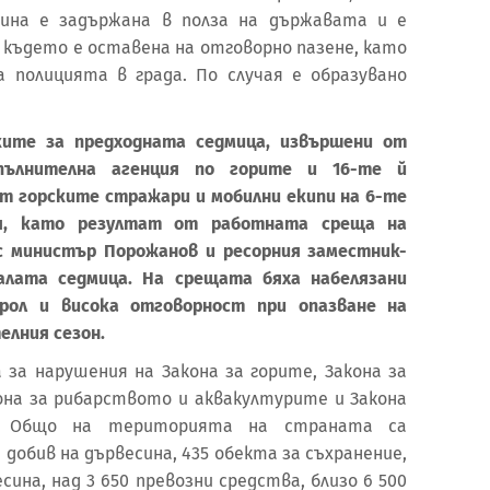
сина е задържана в полза на държавата и е
 където е оставена на отговорно пазене, като
а полицията в града. По случая е образувано
ките за предходната седмица, извършени от
пълнителна агенция по горите и 16-те й
от горските стражари и мобилни екипи на 6-те
ия, като резултат от работната среща на
с министър Порожанов и ресорния заместник-
алата седмица. На срещата бяха набелязани
рол и висока отговорност при опазване на
елния сезон.
 за нарушения на Закона за горите, Закона за
кона за рибарството и аквакултурите и Закона
. Общо на територията на страната са
 добив на дървесина, 435 обекта за съхранение,
ина, над 3 650 превозни средства, близо 6 500