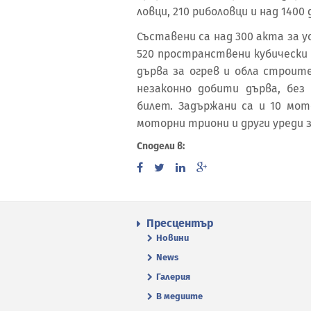
ловци, 210 риболовци и над 1400
Съставени са над 300 акта за
520 пространствени кубически 
дърва за огрев и обла строит
незаконно добити дърва, без
билет. Задържани са и 10 мото
моторни триони и други уреди з
Сподели в:
Пресцентър
Новини
News
Галерия
В медиите