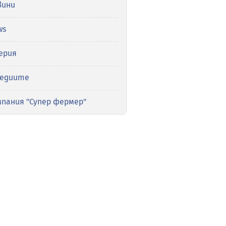
вини
ws
ерия
медиите
мпания "Супер фермер"