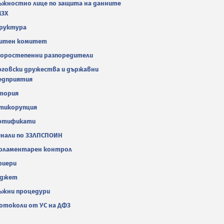
ъжностно лице по защита на данните
МЗХ
руктура
итен комитет
оростепенни разпоредители
рговски дружества и държавни
едприятия
тория
тикорупция
ртификати
гнали по ЗЗЛПСПОИН
рламентарен контрол
риери
джет
ъжни процедури
отоколи от УС на ДФЗ