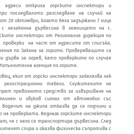
и адреси откриха горските инспектори и
при последвалото разследване на случай на
 от 20 октомври, когато бяха задържани 7 лица
 с незаконна дървесина в землището на с.
рските инспектори от Регионална дирекция по
а проверки на част от адресите от списъка.
шения по Закона за горите. Проверяващите са
ни дърва за огрев, като проверките по случая
зпълнителна агенция по горите.
овец, екип от горски инспектори забелязва лек
з регистрационни табели. Служителите на
прат превозното средство за извършване на
тлинен и звуков сигнал от автомобил със
. Водачът на джипа отказва да се подчини и
о на проверката. Веднага горските инспектори
ат, че с него се транспортира дървесина. След
шителят спира и оказва физическа съпротива с