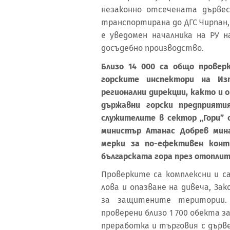
незаконно отсечената дърве
транспортирана до ДГС Чирпан,
е уведомен началника на РУ н
досъдебно производство.
Близо 14 000 са общо провер
горските инспектори на Из
регионални дирекции, както и 
държавни горски предприят
служителите в сектор „Гори” 
министър Атанас Добрев мин
мерки за по-ефективен конт
българската гора през отоплит
Проверките са комплексни и са
лова и опазване на дивеча, За
за защитените територии
проверени близо 1 700 обекта за
преработка и търговия с дървес