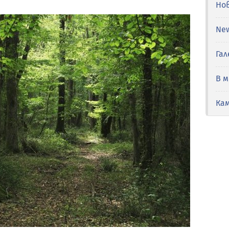
Но
Ne
Гал
В 
Ка