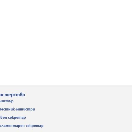
истерство
нистър
местник-министри
авен секретар
рламентарен секретар