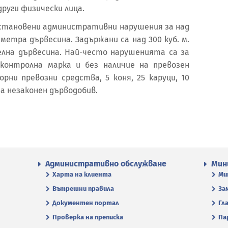
 други физически лица.
 установени административни нарушения за над
метра дървесина. Задържани са над 300 куб. м.
елна дървесина. Най-често нарушенията са за
 контролна марка и без наличие на превозен
рни превозни средства, 5 коня, 25 каруци, 10
а незаконен дърводобив.
Административно обслужване
Мин
Харта на клиента
Ми
Вътрешни правила
За
Документен портал
Гл
Проверка на преписка
Па