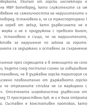
оверката. Екипът от горски инспектори е
на МВР Ботевград, като служителите са им
овяване на самоличността на нарушителите и
тевград. Установено е, че са транспортирани 1
за огрев от габър, като дървесината не е
 марка и не е придружена с превозен билет,
д. Установено е също, че на нарушителите,
ктове за нарушения по закона за горите.
ината са задържани и оставени за съхранение
шения през седмицата е в землището на село
и, където след постъпил сигнал за извършване
установено, че в държавна горска територия се
писмено позволително от Държавното горско
 и че отрязаните стъбла не са маркирани с
сеч. Отсечената широколистна дървесина от
 над 73 пространствени куб. м и е била открита
ри. Съставен е констативен протокол, като