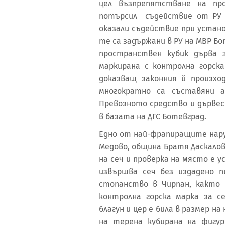
цел възпрепятстване на пр
потърсил съдействие от РУ 
оказали съдействие при устан
те са задържани в РУ на МВР Бо
пространствен кубик дърва 
маркирана с контролна горска
доказващ законния й произхо
многократно са съставяни а
Превозното средство и дървес
в базата на ДГС Ботевград.
Едно от най-фрапиращите нару
Медово, община Братя Даскалов
на сеч и проверка на място е 
извършва сеч без издадено 
стопанство в Чирпан, както
контролна горска марка за 
благун и цер е била в размер на
на терена кубирана на фигу