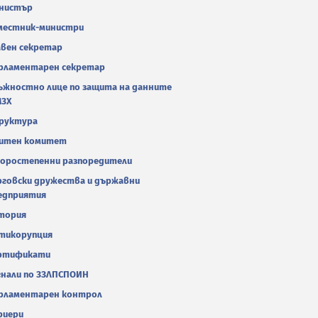
нистър
местник-министри
авен секретар
рламентарен секретар
ъжностно лице по защита на данните
МЗХ
руктура
итен комитет
оростепенни разпоредители
рговски дружества и държавни
едприятия
тория
тикорупция
ртификати
гнали по ЗЗЛПСПОИН
рламентарен контрол
риери