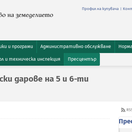
Профил на купувача
Кон
|
ки и програми
Административно обслужване
Норм
л и техническа инспекция
Пресцентър
ски дарове на 5 и 6-ти
RS
Пре