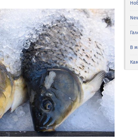
Но
Ne
Гал
В 
Ка