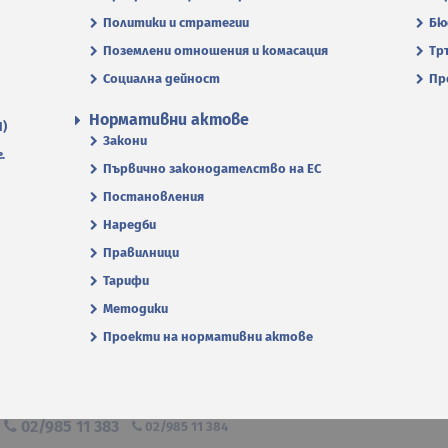
Политики и стратегии
Бю
Поземлени отношения и комасация
Тр
Социална дейност
Пр
Нормативни актове
П)
Закони
.
Първично законодателство на ЕС
Постановления
Наредби
Правилници
Тарифи
Методики
Проекти на нормативни актове
я
02/985 11 383
02/985 11 384