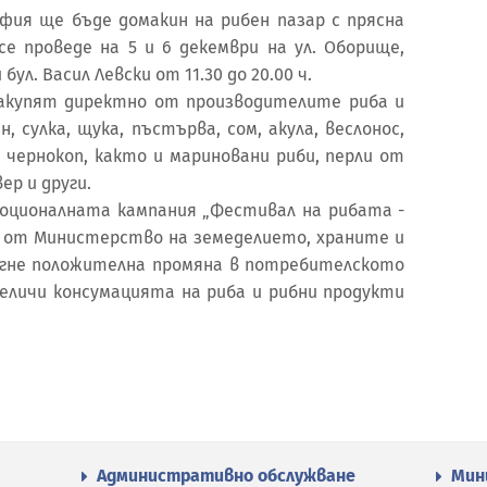
офия ще бъде домакин на рибен пазар с прясна
се проведе на 5 и 6 декември на ул. Оборище,
бул. Васил Левски от 11.30 до 20.00 ч.
акупят директно от производителите риба и
 сулка, щука, пъстърва, сом, акула, веслонос,
, чернокоп, както и мариновани риби, перли от
ер и други.
оционалната кампания „Фестивал на рибата -
на от Министерство на земеделието, храните и
тигне положителна промяна в потребителското
величи консумацията на риба и рибни продукти
Административно обслужване
Мин