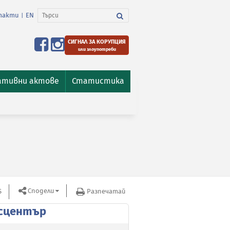
такти
EN
|
СИГНАЛ ЗА КОРУПЦИЯ
или злоупотреби
ативни актове
Статистика
Сподели
S
Разпечатай
сцентър