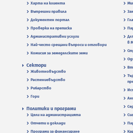
Харта на клиента
Ми
Вътрешни правила
За
Документен портал
Гл
Проверка на преписка
Па
Административни услуги
Дл
в 
Най-често срещани въпроси и отговори
Ст
Комисия за земеделските земи
Од
Сектори
Вт
Животновъдство
Тъ
Растениевъдство
пр
Рибарство
Ис
Гори
Ан
Се
Политики и програми
Цели на администрацията
Си
Отчети и доклади
Па
Програми за финансиране
Ка