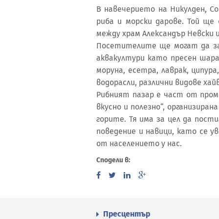
В навечерието на Никулден, С
риба и морски дарове. Той ще 
между храм Александър Невски и 
Посетителите ще могат да з
аквакултури като пресен шаран,
моруна, есетра, лаврак, ципура
водорасли, различни видове хайв
Рибният пазар е част от пром
вкусно и полезно“, организира
горите. Тя има за цел да пос
поведение и навици, като се у
от населението у нас.
Сподели в:
Пресцентър