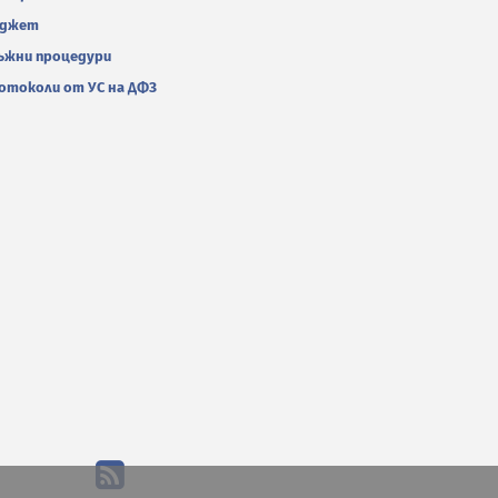
джет
ъжни процедури
отоколи от УС на ДФЗ