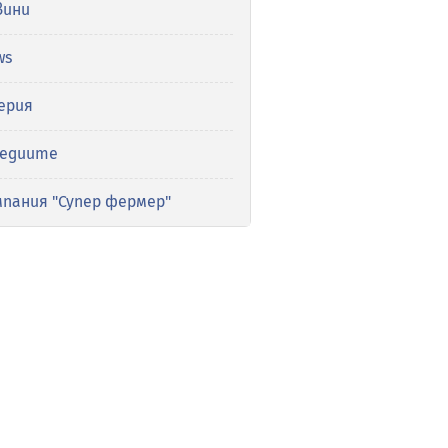
вини
ws
ерия
медиите
мпания "Супер фермер"