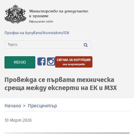
Профил на купувача
|
Контакти
|
EN
СИГНАЛ ЗА КОРУПЦИЯ
TOGGLE
МЕНЮ
или злоупотреби
NAVIGATION
Провежда се първата техническа
среща между експерти на ЕК и МЗХ
Начало
Пресцентър
10 Март 2026