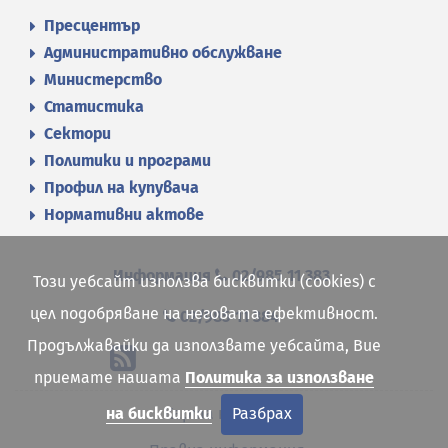
Пресцентър
Административно обслужване
Министерство
Статистика
Сектори
Политики и програми
Профил на купувача
Нормативни актове
Информация
02/985 11 383
Този уебсайт използва бисквитки (cookies) с
цел подобряване на неговата ефективност.
02/985 11 384
Продължавайки да използвате уебсайта, Вие
приемате нашата
Политика за използване
на бисквитки
Разбрах
Карта на сайта