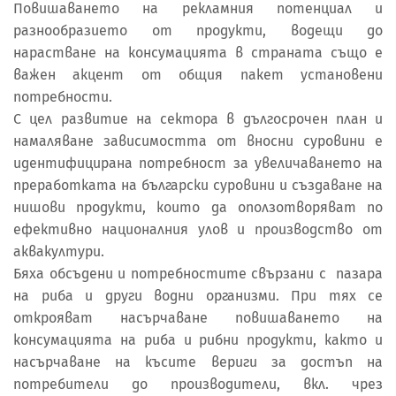
Повишаването на рекламния потенциал и
разнообразието от продукти, водещи до
нарастване на консумацията в страната също е
важен акцент от общия пакет установени
потребности.
С цел развитие на сектора в дългосрочен план и
намаляване зависимостта от вносни суровини е
идентифицирана потребност за увеличаването на
преработката на български суровини и създаване на
нишови продукти, които да оползотворяват по
ефективно националния улов и производство от
аквакултури.
Бяха обсъдени и потребностите свързани с пазара
на риба и други водни организми. При тях се
открояват насърчаване повишаването на
консумацията на риба и рибни продукти, както и
насърчаване на късите вериги за достъп на
потребители до производители, вкл. чрез