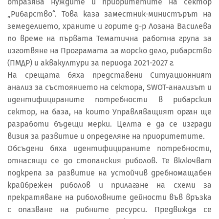
отразява нуждите и приоритетите на сектор
„Рибарство“. Това каза заместник-министърът на
земеделието, храните и горите д-р Лозана Василева
по време на първата Тематична работна група за
изготвяне на Програмата за морско дело, рибарство
(ПМДР) и аквакултури за периода 2021-2027 г.
На срещата бяха представени Ситуационният
анализ за състоянието на сектора, SWOT-анализът и
идентифицираните потребности в рибарския
сектор, на база, на които Управляващият орган ще
разработи бъдещи мерки. Целта е да се изгради
визия за развитие и определяне на приоритетите.
Обсъдени бяха идентифицираните потребности,
отнасящи се до стопанския риболов. Те включват
подкрепа за развитие на устойчив дребномащабен
крайбрежен риболов и прилагане на схеми за
прекратяване на риболовните дейности във връзка
с опазване на рибните ресурси. Предвижда се