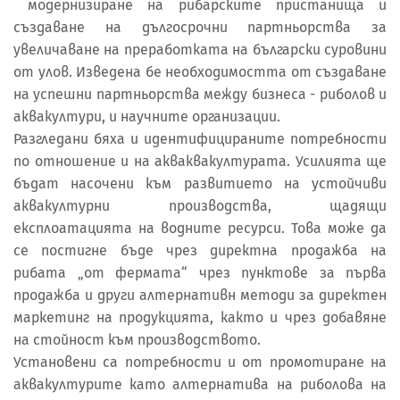
модернизиране на рибарските пристанища и
създаване на дългосрочни партньорства за
увеличаване на преработката на български суровини
от улов. Изведена бе необходимостта от създаване
на успешни партньорства между бизнеса - риболов и
аквакултури, и научните организации.
Разгледани бяха и идентифицираните потребности
по отношение и на акваквакултурата. Усилията ще
бъдат насочени към развитието на устойчиви
аквакултурни производства, щадящи
експлоатацията на водните ресурси. Това може да
се постигне бъде чрез директна продажба на
рибата „от фермата“ чрез пунктове за първа
продажба и други алтернативн методи за директен
маркетинг на продукцията, както и чрез добавяне
на стойност към производството.
Установени са потребности и от промотиране на
аквакултурите като алтернатива на риболова на