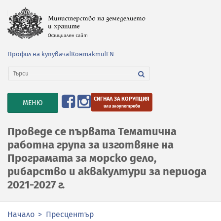
Профил на купувача
|
Контакти
|
EN
СИГНАЛ ЗА КОРУПЦИЯ
TOGGLE
МЕНЮ
или злоупотреби
NAVIGATION
Проведе се първата Тематична
работна група за изготвяне на
Програмата за морско дело,
рибарство и аквакултури за периода
2021-2027 г.
Начало
Пресцентър