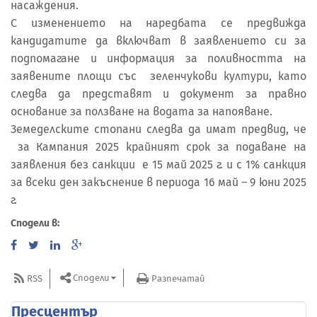
насаждения.
С изменението на наредбата се предвижда
кандидатите да включват в заявлението си за
подпомагане и информация за поливността на
заявените площи със зеленчукови култури, като
следва да представят и документ за правно
основание за ползване на водата за напояване.
Земеделските стопани следва да имат предвид, че
за Кампания 2025 крайният срок за подаване на
заявления без санкции е 15 май 2025 г. и с 1% санкция
за всеки ден закъснение в периода 16 май – 9 юни 2025
г.
Сподели в:
Сподели
RSS
Разпечатай
Пресцентър