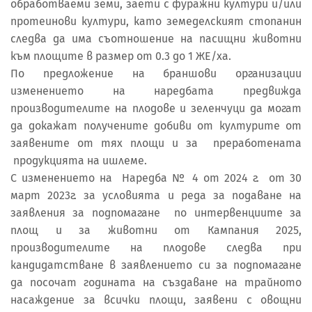
обработваеми земи, заети с фуражни култури и/или
протеинови култури, като земеделският стопанин
следва да има съотношение на пасищни животни
към площите в размер от 0.3 до 1 ЖЕ/ха.
По предложение на браншови организации
изменението на наредбата предвижда
производителите на плодове и зеленчуци да могат
да докажат получените добиви от културите от
заявените от тях площи и за преработената
продукцията на ишлеме.
С изменението на Наредба № 4 от 2024 г. от 30
март 2023г. за условията и реда за подаване на
заявления за подпомагане по интервенциите за
площ и за животни от Кампания 2025,
производителите на плодове следва при
кандидатстване в заявлението си за подпомагане
да посочат годината на създаване на трайното
насаждение за всички площи, заявени с овощни