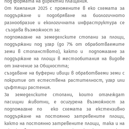
под формата на директни плащания.
От Кампания 2025 с промените в еко схемата за
поддържане и подобряване на биологичното
разнообразие и екологичната инфраструктура се
създава възможност за:
подпомагане на земеделските стопани за площи,
поддържани под угар (до 7% от обработваемите
земи в стопанството), както и подпомагане за
поддържане на площи в местообитания на видове
от значение за Общността;
създаване на буферни ивици в обработваеми земи с
покритие от естествена растителност, угар или
цъфтящи растения.
За земеделските стопани, които отглеждат
пасищни животни, е осигурена възможност за
подпомагане по еко схемата за екстензивно
поддържане на постоянно затревените площи,
както на постоянно затревените площи, така и на