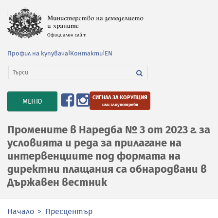
Профил на купувача
|
Контакти
|
EN
СИГНАЛ ЗА КОРУПЦИЯ
TOGGLE
МЕНЮ
или злоупотреби
NAVIGATION
Промените в Наредба № 3 от 2023 г. за
условията и реда за прилагане на
интервенциите под формата на
директни плащания са обнародвани в
Държавен вестник
Начало
Пресцентър