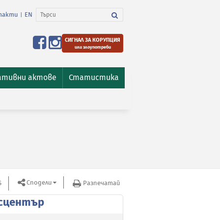
такти
EN
|
СИГНАЛ ЗА КОРУПЦИЯ
или злоупотреби
ативни актове
Статистика
Сподели
S
Разпечатай
сцентър