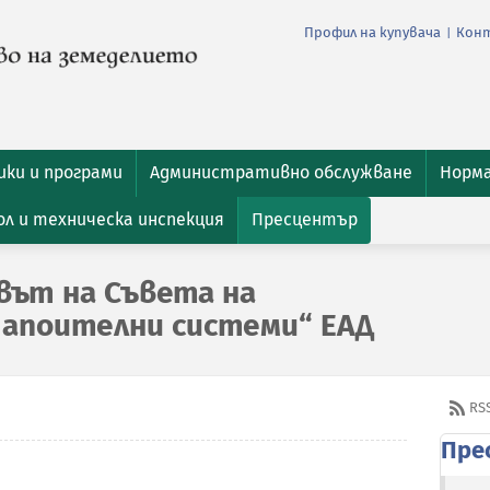
Профил на купувача
Кон
|
ки и програми
Административно обслужване
Норм
л и техническа инспекция
Пресцентър
вът на Съвета на
апоителни системи“ ЕАД
RS
Пре