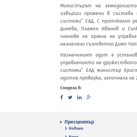
Министърът на земеделието
извърши промени в състава 
системи“ ЕАД. С протоколно 
Динева, Пламен Иванов и Сил
членове на органа на управ
назначени съответно Димо Чопко
Назначеният одит е установ
управлението на дружеството
системи“ ЕАД министър Христ
одитна проверка, започнала на 25
Сподели в:
Пресцентър
Новини
News