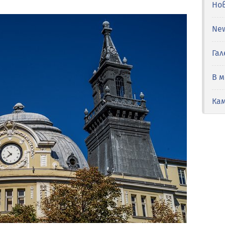
Но
Ne
Гал
В 
Ка