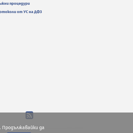
ъжни процедури
отоколи от УС на ДФЗ
. Продължавайки да