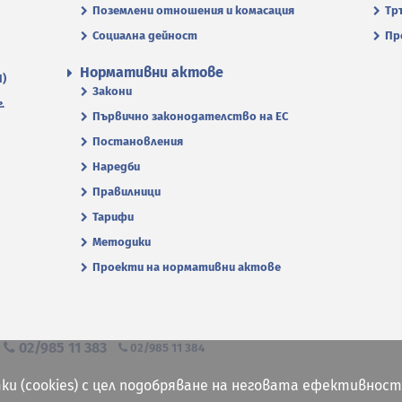
Поземлени отношения и комасация
Тр
Социална дейност
Пр
Нормативни актове
П)
Закони
.
Първично законодателство на ЕС
Постановления
Наредби
Правилници
Тарифи
Методики
Проекти на нормативни актове
я
02/985 11 383
02/985 11 384
ки (cookies) с цел подобряване на неговата ефективност