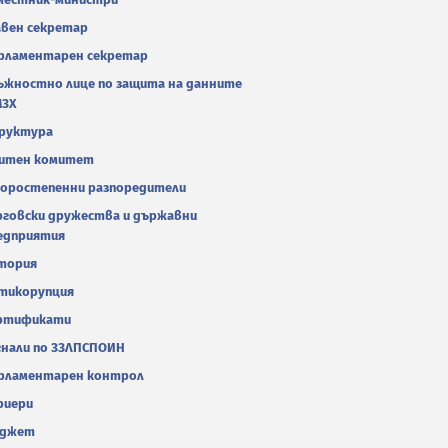
авен секретар
рламентарен секретар
ъжностно лице по защита на данните
МЗХ
руктура
итен комитет
оростепенни разпоредители
рговски дружества и държавни
едприятия
тория
тикорупция
ртификати
гнали по ЗЗЛПСПОИН
рламентарен контрол
риери
джет