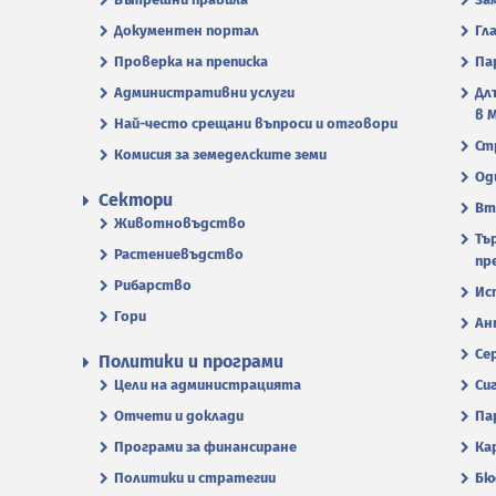
Документен портал
Гл
Проверка на преписка
Па
Административни услуги
Дл
в 
Най-често срещани въпроси и отговори
Ст
Комисия за земеделските земи
Од
Сектори
Вт
Животновъдство
Тъ
Растениевъдство
пр
Рибарство
Ис
Гори
Ан
Се
Политики и програми
Цели на администрацията
Си
Отчети и доклади
Па
Програми за финансиране
Ка
Политики и стратегии
Бю