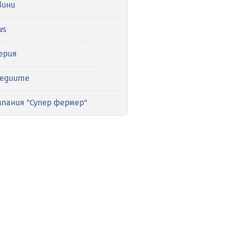
вини
ws
ерия
медиите
мпания "Супер фермер"