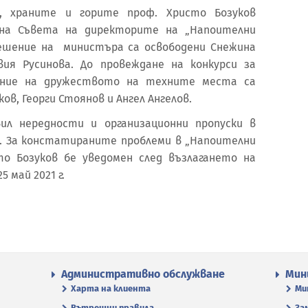
, храните и горите проф. Христо Бозуков
на Съвета на директорите на „Напоителни
решение на министъра са освободени Снежина
вия Русинова. До провеждане на конкурси за
ление на дружеството на техните места са
в, Георги Стоянов и Ангел Ангелов.
ил нередности и организационни пропуски в
. За констатираните проблеми в „Напоителни
о Бозуков бе уведомен след възлагането на
 май 2021 г.
Административно обслужване
Мин
Харта на клиента
Ми
Вътрешни правила
За