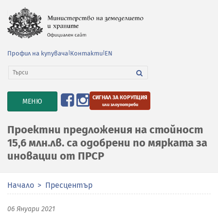
Профил на купувача
|
Контакти
|
EN
СИГНАЛ ЗА КОРУПЦИЯ
TOGGLE
МЕНЮ
или злоупотреби
NAVIGATION
Проектни предложения на стойност
15,6 млн.лв. са одобрени по мярката за
иновации от ПРСР
Начало
Пресцентър
06 Януари 2021