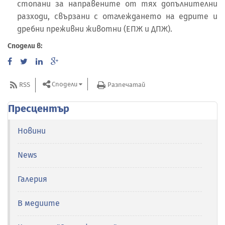
стопани за направените от тях допълнителни
разходи, свързани с отглеждането на едрите и
дребни преживни животни (ЕПЖ и ДПЖ).
Сподели в:
Сподели
RSS
Разпечатай
Пресцентър
Новини
News
Галерия
В медиите