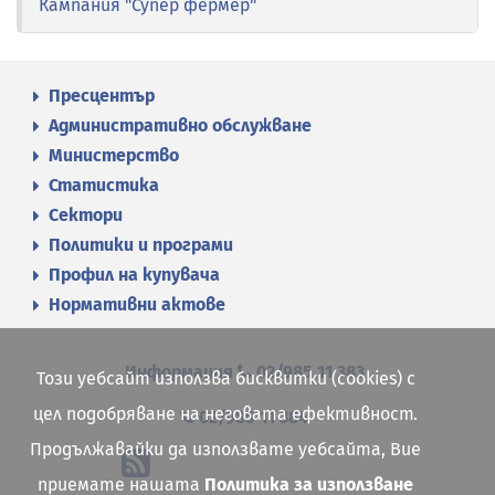
Кампания "Супер фермер"
Пресцентър
Административно обслужване
Министерство
Статистика
Сектори
Политики и програми
Профил на купувача
Нормативни актове
Информация
02/985 11 383
Този уебсайт използва бисквитки (cookies) с
цел подобряване на неговата ефективност.
02/985 11 384
Продължавайки да използвате уебсайта, Вие
приемате нашата
Политика за използване