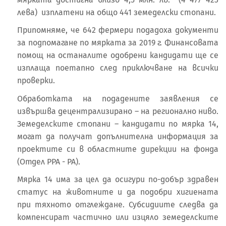
лева) изплатени на общо 441 земеделски стопани.
Припомняме, че 642 фермери подадоха документи
за подпомагане по мярката за 2019 г. Финансовата
помощ на останалите одобрени кандидати ще се
изплаща поетапно след приключване на всички
проверки.
Обработката на подадените заявления се
извършва децентрализирано – на регионално ниво.
Земеделските стопани – кандидати по мярка 14,
могат да получат допълнителна информация за
проектите си в областните дирекции на фонда
(Отдел РРА - РА).
Мярка 14 има за цел да осигури по-добър здравен
статус на животните и да подобри хигиената
при тяхното отглеждане. Субсидиите следва да
компенсират частично или изцяло земеделските