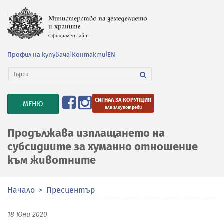
Профил на купувача
|
Контакти
|
EN
СИГНАЛ ЗА КОРУПЦИЯ
TOGGLE
МЕНЮ
или злоупотреби
NAVIGATION
Продължава изплащането на
субсидиите за хуманно отношение
към животните
Начало
Пресцентър
18 Юни 2020