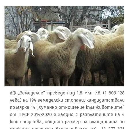
ДФ „Земеделие“ преведе над 1,8 млн. лв. (1 809 128
лева) на 194 земеделски стопани, кандидатствали
по мярка 14 „Хуманно отношение към животните“
от ПРСР 2014-2020 г. Заедно с разплатените на 4
юни средства, общият размер на плащанията по
мярката достигна близо 4,5 млн. лв. (4 477 423