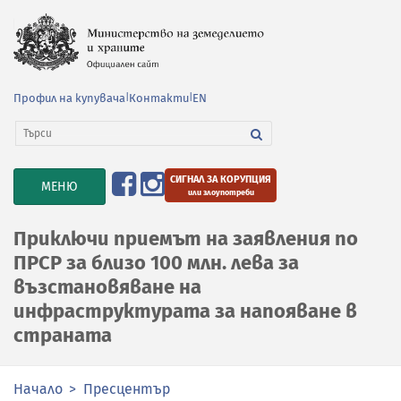
Профил на купувача
|
Контакти
|
EN
СИГНАЛ ЗА КОРУПЦИЯ
TOGGLE
МЕНЮ
или злоупотреби
NAVIGATION
Приключи приемът на заявления по
ПРСР за близо 100 млн. лева за
възстановяване на
инфраструктурата за напояване в
страната
Начало
Пресцентър