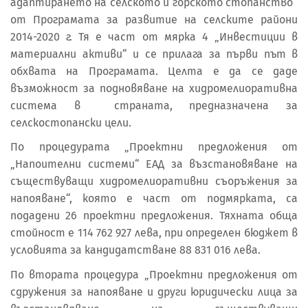
адаптирането на селското и горското стопанство“
от Програмата за развитие на селските райони
2014-2020 г. Тя е част от мярка 4 „Инвестиции в
материални активи“ и се прилага за първи път в
обхвата на Програмата. Целта е да се даде
възможност за подновяване на хидромелиоративна
система в страната, предназначена за
селскостопански цели.
По процедурата „Проектни предложения от
„Напоителни системи“ ЕАД за възстановяване на
съществуващи хидромелиоративни съоръжения за
напояване“, която е част от подмярката, са
подадени 26 проектни предложения. Тяхната обща
стойност е 114 762 927 лева, при определен бюджет в
условията за кандидатстване 88 831 016 лева.
По втората процедура „Проектни предложения от
сдружения за напояване и други юридически лица за