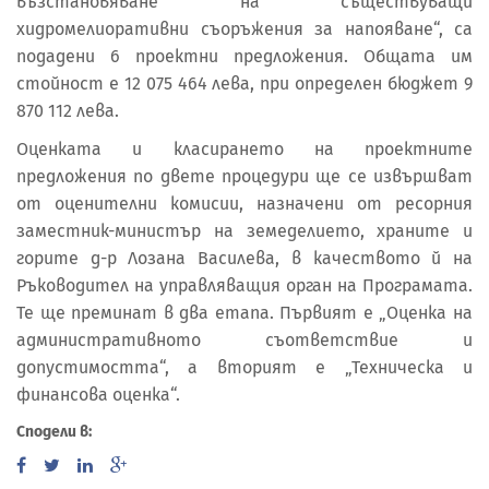
възстановяване на съществуващи
хидромелиоративни съоръжения за напояване“, са
подадени 6 проектни предложения. Общата им
стойност е 12 075 464 лева, при определен бюджет 9
870 112 лева.
Оценката и класирането на проектните
предложения по двете процедури ще се извършват
от оценителни комисии, назначени от ресорния
заместник-министър на земеделието, храните и
горите д-р Лозана Василева, в качеството й на
Ръководител на управляващия орган на Програмата.
Те ще преминат в два етапа. Първият е „Оценка на
административното съответствие и
допустимостта“, а вторият е „Техническа и
финансова оценка“.
Сподели в: