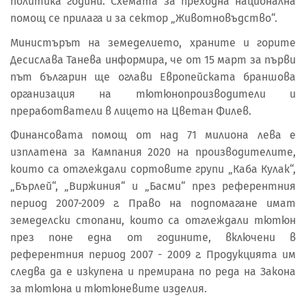
политика години. Схемата за преходна национална
помощ се прилага и за сектор „Животновъдство“.
Министърът на земеделието, храните и горите
Десислава Танева информира, че от 15 март за първи
път българин ще оглави Европейската браншова
организация на тютюнопроизводители и
преработватели в лицето на Цветан Филев.
Финансовата помощ от над 71 милиона лева е
изплатена за Кампания 2020 на производителите,
които са отглеждали сортовите групи „Каба Кулак“,
„Бърлей“, „Виржиния“ и „Басми“ през референтния
период 2007-2009 г. Право на подпомагане имат
земеделски стопани, които са отглеждали тютюн
през поне една от годините, включени в
референтния период 2007 - 2009 г. Продукцията им
следва да е изкупена и премирана по реда на Закона
за тютюна и тютюневите изделия.