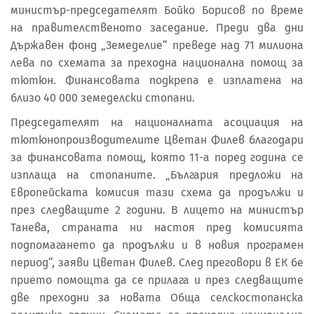
министър-председателят Бойко Борисов по време
на правителственото заседание. Преди два дни
Държавен фонд „Земеделие“ преведе над 71 милиона
лева по схемата за преходна национална помощ за
тютюн. Финансовата подкрепа е изплатена на
близо 40 000 земеделски стопани.
Председателят на националната асоциация на
тютюнопроизводителите Цветан Филев благодари
за финансовата помощ, която 11-а поред година се
изплаща на стопаните. „България предложи на
Европейската комисия тази схема да продължи и
през следващите 2 години. В лицето на министър
Танева, страната ни настоя пред комисията
подпомагането да продължи и в новия програмен
период“, заяви Цветан Филев. След преговори в ЕК бе
прието помощта да се прилага и през следващите
две преходни за новата Обща селскостопанска