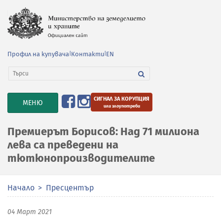
Профил на купувача
|
Контакти
|
EN
СИГНАЛ ЗА КОРУПЦИЯ
TOGGLE
МЕНЮ
или злоупотреби
NAVIGATION
Премиерът Борисов: Над 71 милиона
лева са преведени на
тютюнопроизводителите
Начало
Пресцентър
04 Март 2021