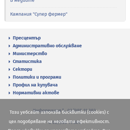
В медиите
Кампания "Супер фермер"
Пресцентър
Административно обслужване
Министерство
Статистика
Сектори
Политики и програми
Профил на купувача
Нормативни актове
Информация
02/985 11 383
Този уебсайт използва бисквитки (cookies) с
цел подобряване на неговата ефективност.
02/985 11 384