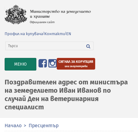
Профил на купувача
|
Контакти
|
EN
СИГНАЛ ЗА КОРУПЦИЯ
TOGGLE
МЕНЮ
или злоупотреби
NAVIGATION
Поздравителен адрес от министъра
на земеделието Иван Иванов по
случай Ден на ветеринарния
специалист
Начало
Пресцентър