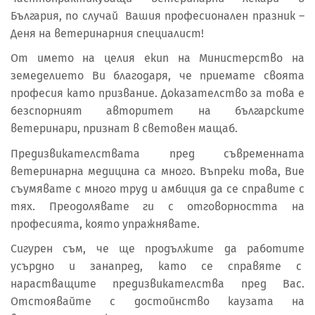
България, по случай Вашия професионален празник –
Деня на ветеринарния специалист!
От името на целия екип на Министерство на
земеделието Ви благодаря, че приемате своята
професия като призвание. Доказателство за това е
безспорният авторитет на българските
ветеринари, признат в световен мащаб.
Предизвикателствата пред съвременната
ветеринарна медицина са много. Въпреки това, Вие
съумявате с много труд и амбиция да се справите с
тях. Преодолявате ги с отговорността на
професията, която упражнявате.
Сигурен съм, че ще продължите да работите
усърдно и занапред, като се справяте с
нарастващите предизвикателства пред Вас.
Отстоявайте с достойнство каузата на