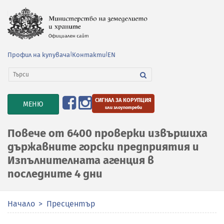
Профил на купувача
|
Контакти
|
EN
СИГНАЛ ЗА КОРУПЦИЯ
TOGGLE
МЕНЮ
или злоупотреби
NAVIGATION
Повече от 6400 проверки извършиха
държавните горски предприятия и
Изпълнителната агенция в
последните 4 дни
Начало
Пресцентър