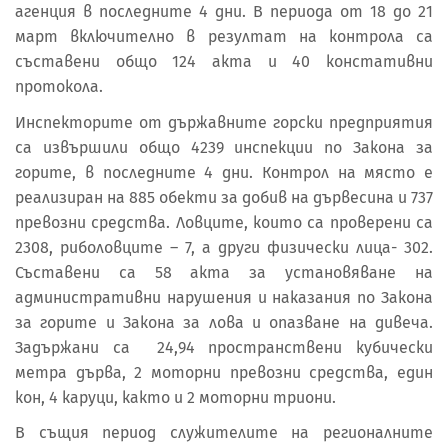
агенция в последните 4 дни. В периода от 18 до 21
март включително в резултат на контрола са
съставени общо 124 акта и 40 констативни
протокола.
Инспекторите от държавните горски предприятия
са извършили общо 4239 инспекции по Закона за
горите, в последните 4 дни. Контрол на място е
реализиран на 885 обекти за добив на дървесина и 737
превозни средства. Ловците, които са проверени са
2308, риболовците – 7, а други физически лица- 302.
Съставени са 58 акта за установяване на
административни нарушения и наказания по Закона
за горите и Закона за лова и опазване на дивеча.
Задържани са 24,94 пространствени кубически
метра дърва, 2 моторни превозни средства, един
кон, 4 каруци, както и 2 моторни триони.
В същия период служителите на регионалните