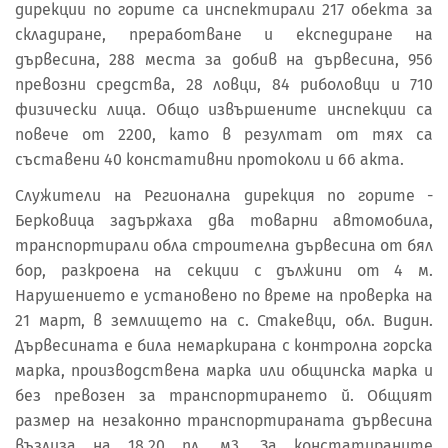
дирекции по горите са инспектирали 217 обекта за
складиране, преработване и експедиране на
дървесина, 288 места за добив на дървесина, 956
превозни средства, 28 ловци, 84 риболовци и 710
физически лица. Общо извършените инспекции са
повече от 2200, като в резултат от тях са
съставени 40 констативни протоколи и 66 акта.
Служители на Регионална дирекция по горите -
Берковица задържаха два товарни автомобила,
транспортирали обла строителна дървесина от бял
бор, разкроена на секции с дължини от 4 м.
Нарушението е установено по време на проверка на
21 март, в землището на с. Стакевци, обл. Видин.
Дървесината е била немаркирана с контролна горска
марка, производствена марка или общинска марка и
без превозен за транспортирането й. Общият
размер на незаконно транспортираната дървесина
възлиза на 18,20 пл. м3. За констатираните