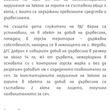
нарушения на Закона за горите са съставени общо 4
акта, с които са задържани превозните средства и
дървесината.
На същата дата служители на РДГ Варна са
установили, че в обект за добив на дървесина,
попадащ в горска територия – държавна
собственост, находящ се в землището на с. Медово,
ДГС Добрич е извършен добив на дървесина в размер
на около 14 пл. м3 от дървета, немаркирани в
основата си с контролна горска марка и без да
разрешен добивът им с издаденото позволително за
сеч. За констатираните нарушения на Закона за
горите в обекта за добив на дървесина са
съставени 2 акта на лицето, получило
позволителното за сеч.