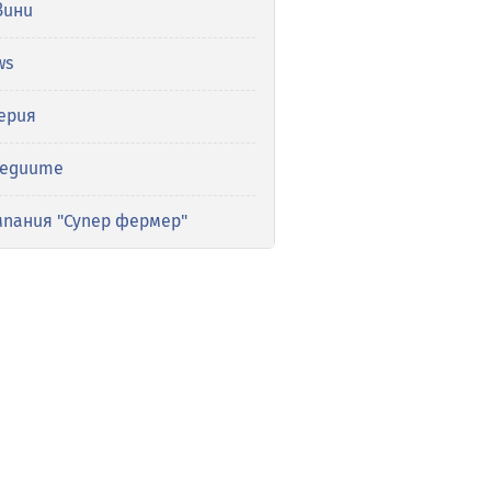
вини
ws
ерия
медиите
мпания "Супер фермер"