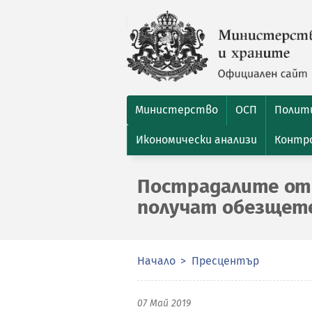
Министерство
ОСП
Полити
Икономически анализи
Контро
Пострадалите от
получат обезщет
Начало
Пресцентър
07 Май 2019