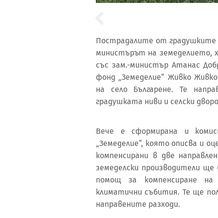
Пострадалите от градушките 
министърът на земеделието, х
със зам.-министър Атанас До
фонд „Земеделие“ Живко Живк
на село Българене. Те напр
градушката ниви и селски дворо
Вече е сформирана и коми
„Земеделие“, която описва и 
компенсирани в две направле
земеделски производители ще
помощ за компенсиране на 
климатични събития. Те ще по
направените разходи.