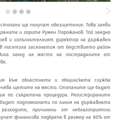
стопани ще получат обезщетение. Това заяви
раните и горите Румен Порожанов. Той заедно
брев и изпълнителният директор на Държавен
ов посетиха засегнатия от бедствието район
авиха оглед на място на пострадалите от
ве.
сия към областната и общинската служба
оценява щетите на място. Стопаните ще бъдат
ния по съкратена процедура. Регистрираните
 бъдат подпомогнати по линия на държавната
разходите, причинени от неблагоприятни
лучат финансова подкрепа в размер на 80% от