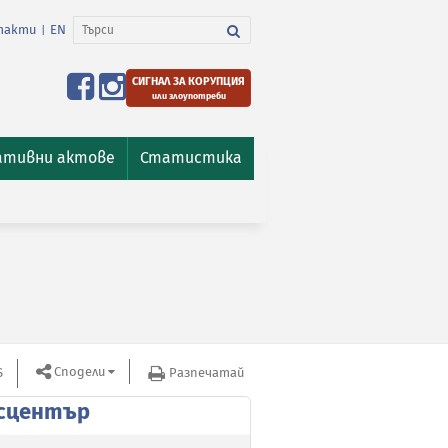
такти
EN
|
СИГНАЛ ЗА КОРУПЦИЯ
или злоупотреби
ативни актове
Статистика
Сподели
S
Разпечатай
сцентър