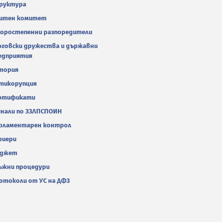
руктура
итен комитет
оростепенни разпоредители
рговски дружества и държавни
едприятия
тория
тикорупция
ртификати
гнали по ЗЗЛПСПОИН
рламентарен контрол
риери
джет
ъжни процедури
отоколи от УС на ДФЗ