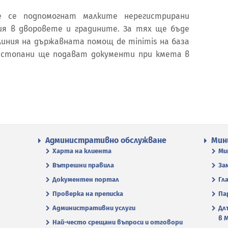
 се подпомогнат малките нерегистрирани
ия в дворовете и градините. За тях ще бъде
линия на държавната помощ de minimis на база
 стопани ще подават документи при кмета в
Административно обслужване
Мин
Харта на клиента
Ми
Вътрешни правила
За
Документен портал
Гл
Проверка на преписка
Па
Административни услуги
Дл
в 
Най-често срещани въпроси и отговори