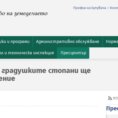
Профил на купувача
Кон
|
ки и програми
Административно обслужване
Норм
л и техническа инспекция
Пресцентър
 градушките стопани ще
ение
RS
Пре