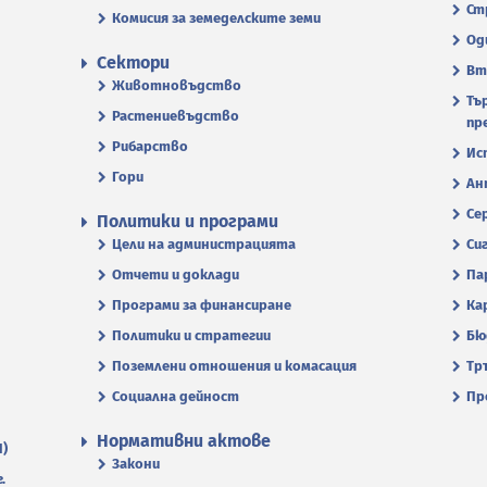
Ст
Комисия за земеделските земи
Од
Сектори
Вт
Животновъдство
Тъ
Растениевъдство
пр
Рибарство
Ис
Гори
Ан
Се
Политики и програми
Цели на администрацията
Си
Отчети и доклади
Па
Програми за финансиране
Ка
Политики и стратегии
Бю
Поземлени отношения и комасация
Тр
Социална дейност
Пр
Нормативни актове
П)
Закони
.