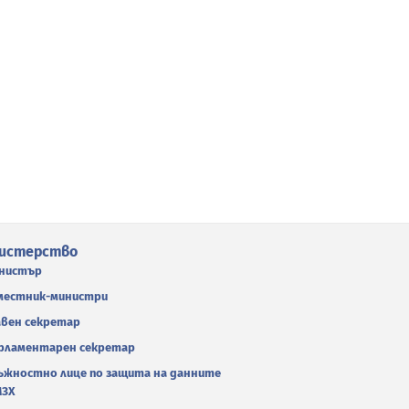
истерство
нистър
местник-министри
авен секретар
рламентарен секретар
ъжностно лице по защита на данните
МЗХ