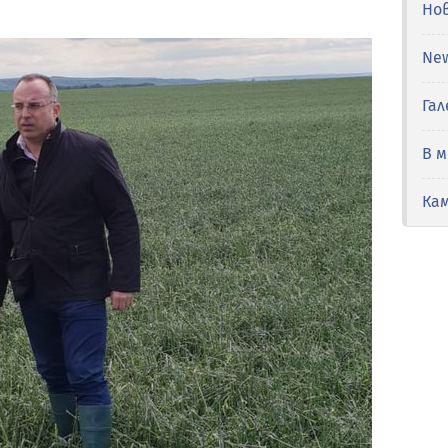
Но
Ne
Гал
В 
Ка