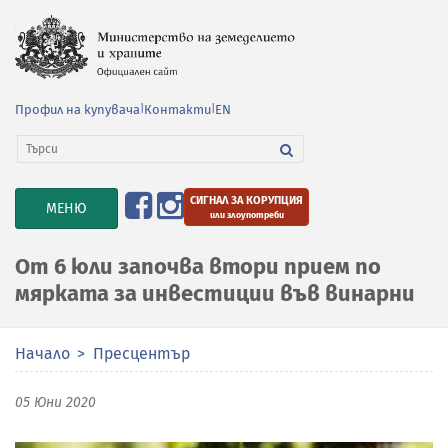
Профил на купувача
|
Контакти
|
EN
СИГНАЛ ЗА КОРУПЦИЯ
TOGGLE
МЕНЮ
или злоупотреби
NAVIGATION
От 6 юли започва втори прием по
мярката за инвестиции във винарни
Начало
Пресцентър
05 Юни 2020