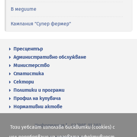
В медиите
Кампания "Супер фермер"
Пресцентър
Административно обслужване
Министерство
Статистика
Сектори
Политики и програми
Профил на купувача
Нормативни актове
Информация
02/985 11 383
Този уебсайт използва бисквитки (cookies) с
цел подобряване на неговата ефективност.