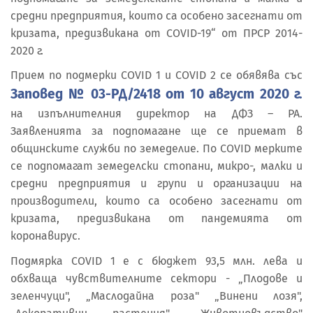
средни предприятия, които са особено засегнати от
кризата, предизвикана от COVID-19“ от ПРСР 2014-
2020 г.
Прием по подмерки COVID 1 и COVID 2 се обявява със
Заповед № 03-РД/2418 от 10 август 2020 г.
на изпълнителния директор на ДФЗ – РА.
Заявленията за подпомагане ще се приемат в
общинските служби по земеделие. По COVID мерките
се подпомагат земеделски стопани, микро-, малки и
средни предприятия и групи и организации на
производители, които са особено засегнати от
кризата, предизвикана от пандемията от
коронавирус.
Подмярка COVID 1 е с бюджет 93,5 млн. лева и
обхваща чувствителните сектори - „Плодове и
зеленчуци", „Маслодайна роза" „Винени лозя",