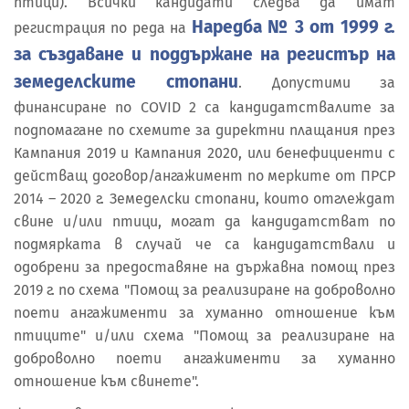
птици). Всички кандидати следва да имат
Наредба № 3 от 1999 г.
регистрация по реда на
за създаване и поддържане на регистър на
земеделските стопани
. Допустими за
финансиране по COVID 2 са кандидатствалите за
подпомагане по схемите за директни плащания през
Кампания 2019 и Кампания 2020, или бенефициенти с
действащ договор/ангажимент по мерките от ПРСР
2014 – 2020 г. Земеделски стопани, които отглеждат
свине и/или птици, могат да кандидатстват по
подмярката в случай че са кандидатствали и
одобрени за предоставяне на държавна помощ през
2019 г. по схема "Помощ за реализиране на доброволно
поети ангажименти за хуманно отношение към
птиците" и/или схема "Помощ за реализиране на
доброволно поети ангажименти за хуманно
отношение към свинете".