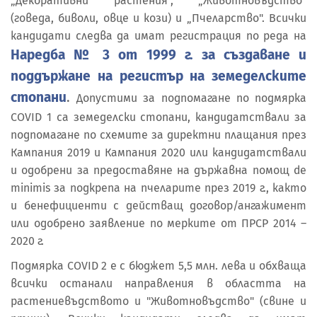
„Декоративни растения", „Животновъдство"
(говеда, биволи, овце и кози) и „Пчеларство". Всички
кандидати следва да имат регистрация по реда на
Наредба № 3 от 1999 г. за създаване и
поддържане на регистър на земеделските
стопани
.
Допустими за подпомагане по подмярка
COVID 1 са земеделски стопани, кандидатствали за
подпомагане по схемите за директни плащания през
Кампания 2019 и Кампания 2020 или кандидатствали
и одобрени за предоставяне на държавна помощ de
minimis за подкрепа на пчеларите през 2019 г., както
и бенефициенти с действащ договор/ангажимент
или одобрено заявление по мерките от ПРСР 2014 –
2020 г.
Подмярка COVID 2 е с бюджет 5,5 млн. лева и обхваща
всички останали направления в областта на
растениевъдството и "Животновъдство" (свине и