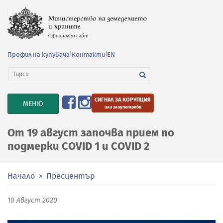
Профил на купувача
|
Контакти
|
EN
СИГНАЛ ЗА КОРУПЦИЯ
TOGGLE
МЕНЮ
или злоупотреби
NAVIGATION
От 19 август започва прием по
подмерки COVID 1 и COVID 2
Начало
Пресцентър
10 Август 2020