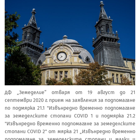
ДФ „Земеделие“ отваря от 19 август до 21
септември 2020 г. прием на заявления за подпомагане
по подмярка 21.1 "Извънредно временно подпомагане
за земеделските стопани COVID 1 и подмярка 21.2
"Извънредно временно подпомагане за земеделските
стопани COVID 2" от мярка 21 „Извънредно временно
подпомагане за земеделските стопани и малки и