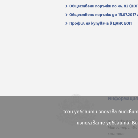
Обществени поръчки по чл. 82 (ЦО
Обществени поръчки до 15.07.2017 г
Профил на купувача в ЦАИС ЕОП
Информаци
Този уебсайт използва бисквит
© Всички права
използвате уебсайта, В
Министерство 
храните