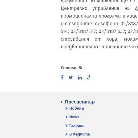
Документи по мярката ще се 
Централно управление на ДФ
промоционални програми и лице
от следните телефони: 02/8187 50
514; 02/8187 517; 02/8187 532; 02
струпвания от хора, моли
предварително записаните час
Сподели в:
Пресцентър
Новини
News
Галерия
В медиите