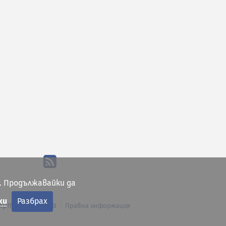
. Продължавайки да
ки
Разбрах
арта на сайта
Правна информация