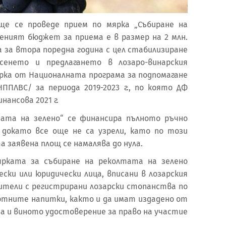
 ще се проведе прием по мярка „Събиране на
леният бюджет за приема е в размер на 2 млн.
а за втора поредна година с цел стабилизиране
енето и предлагането в лозаро-винарския
рка от Националната програма за подпомагане
НППЛВС/ за периода 2019-2023 г., по която ДФ
нансова 2021 г.
тата на зелено“ се финансира пълното ръчно
 докато все още не са узрели, като по този
заявена площ се намалява до нула.
ярката за събиране на реколтата на зелено
ски или юридически лица, вписани в лозарския
ители с регистрирани лозарски стопанства по
иртните напитки, както и да имат издадено от
а и виното удостоверение за право на участие