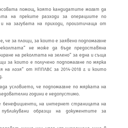
нсовата помощ, която кандидатите могат да
ата на преките разходи за операциите по
 и на загубата на приходи, произтичаща от
, че за площи, за които е заявено подпомагане
реколтата“ не може да бъде предоставяна
иране на реколтата на зелено“ за една и съща
ощи за които е получено подпомагане по мярка
я на лозя“ от НППЛВС за 2014-2018 г. и които
д.
ада условието, че подпомагане по мярката на
следователни години е недопустимо.
е бенефициенти, на интернет страницата на
публикувани образци на документите за