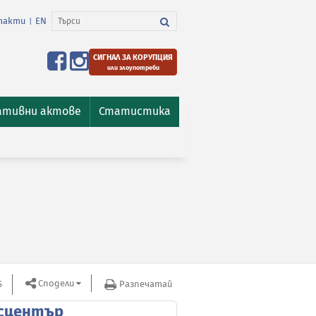
такти
EN
|
СИГНАЛ ЗА КОРУПЦИЯ
или злоупотреби
ативни актове
Статистика
Сподели
S
Разпечатай
сцентър