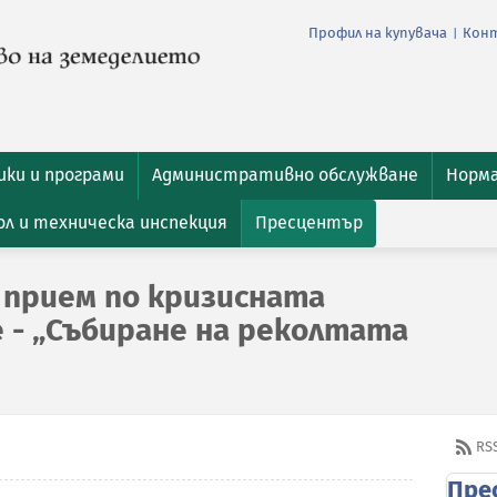
Профил на купувача
Кон
|
ки и програми
Административно обслужване
Норм
л и техническа инспекция
Пресцентър
 прием по кризисната
 - „Събиране на реколтата
RS
Пре