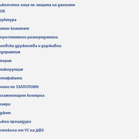
ъжностно лице по защита на данните
МЗХ
руктура
итен комитет
оростепенни разпоредители
рговски дружества и държавни
едприятия
тория
тикорупция
ртификати
гнали по ЗЗЛПСПОИН
рламентарен контрол
риери
джет
ъжни процедури
отоколи от УС на ДФЗ