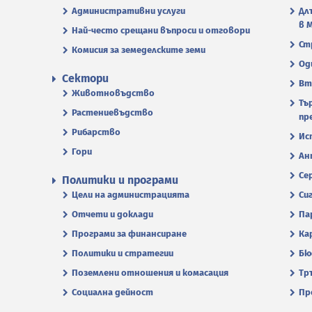
Административни услуги
Дл
в 
Най-често срещани въпроси и отговори
Ст
Комисия за земеделските земи
Од
Сектори
Вт
Животновъдство
Тъ
Растениевъдство
пр
Рибарство
Ис
Гори
Ан
Се
Политики и програми
Цели на администрацията
Си
Отчети и доклади
Па
Програми за финансиране
Ка
Политики и стратегии
Бю
Поземлени отношения и комасация
Тр
Социална дейност
Пр