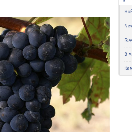
Но
Ne
Гал
В 
Ка