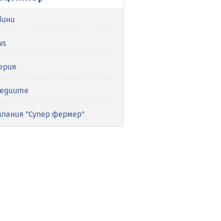
вини
ws
ерия
медиите
мпания "Супер фермер"