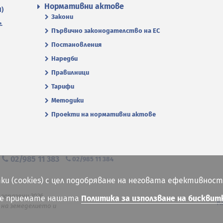
Нормативни актове
П)
Закони
.
Първично законодателство на ЕС
Постановления
Наредби
Правилници
Тарифи
Методики
Проекти на нормативни актове
я
02/985 11 383
02/985 11 384
ки (cookies) с цел подобряване на неговата ефективност
 запазени 2026
ие приемате нашата
Политика за използване на бисквит
К
на земеделието и