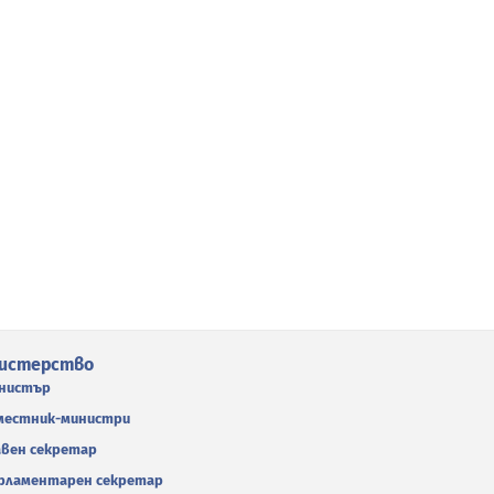
истерство
нистър
местник-министри
авен секретар
рламентарен секретар