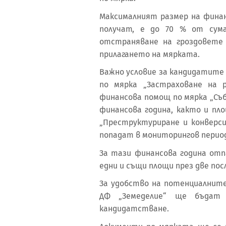
Максималният размер на фина
получат, е до 70 % от сум
отстраняване на гроздовете
прилагането на мярката.
Важно условие за кандидатите е
по мярка „Застраховане на 
финансова помощ по мярка „Съб
финансова година, както и пл
„Преструктуриране и конверси
попадат в мониторингов перио
За тази финансова година отп
едни и същи площи през две по
За удобство на потенциалнит
ДФ „Земеделие“ ще бъдат 
кандидатстване.