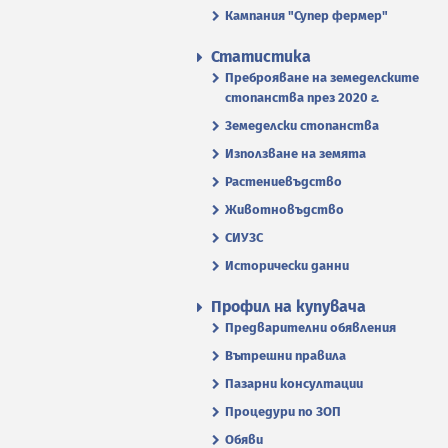
Кампания "Супер фермер"
Статистика
Преброяване на земеделските
стопанства през 2020 г.
Земеделски стопанства
Използване на земята
Растениевъдство
Животновъдство
СИУЗС
Исторически данни
Профил на купувача
Предварителни обявления
Вътрешни правила
Пазарни консултации
Процедури по ЗОП
Обяви