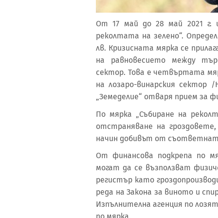
От 17 май до 28 май 2021 г.
реколтата на зелено“. Опреде
лв. Кризисната мярка се прилаг
на равновесието между търс
сектор. Това е четвъртата мя
на лозаро-винарския сектор /
„Земеделие“ отваря прием за фи
По мярка „Събиране на рекол
отстраняване на гроздовете,
начин добивът от съответната 
От финансова подкрепа по м
могат да се възползват физиче
регистър като гроздопроизвод
реда на Закона за виното и сп
Изпълнителна агенция по лозят
по мярка.