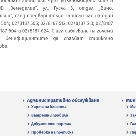
подават лично или чрез упълномощено лице в
 „Земеделие“, ул. Гусла 3, отдел „Вино,
нзии“, след предварително записан час на един
4; 02/8187 505; 02/8187 512; 02/8187 513; 02/8187
/8187 604 и 02/8187 624. С цел избягване на големи
м бенефициентите да спазват стриктно
ове.
Административно обслужване
Мин
Харта на клиента
Ми
Вътрешни правила
За
Документен портал
Гл
Проверка на преписка
Па