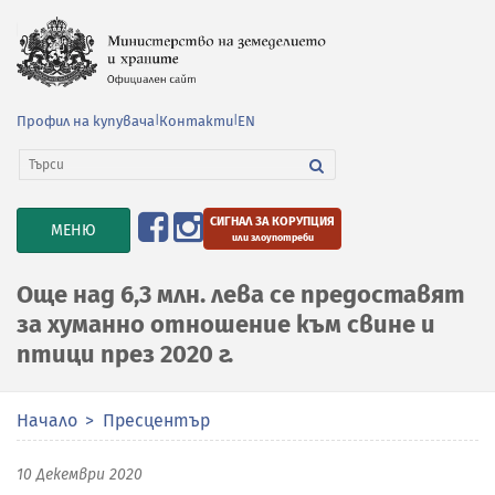
Профил на купувача
|
Контакти
|
EN
СИГНАЛ ЗА КОРУПЦИЯ
TOGGLE
МЕНЮ
или злоупотреби
NAVIGATION
Още над 6,3 млн. лева се предоставят
за хуманно отношение към свине и
птици през 2020 г.
Начало
Пресцентър
10 Декември 2020