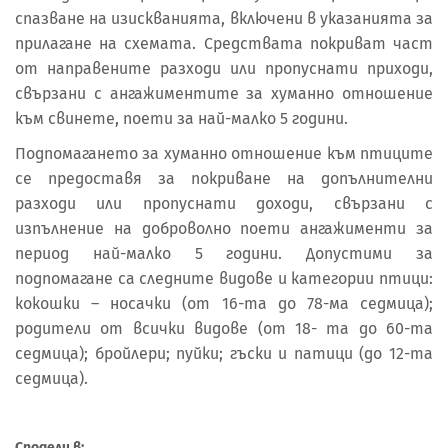
спазване на изискванията, включени в указанията за
прилагане на схемата. Средствата покриват част
от направените разходи или пропуснати приходи,
свързани с ангажиментите за хуманно отношение
към свинете, поети за най-малко 5 години.
Подпомагането за хуманно отношение към птиците
се предоставя за покриване на допълнителни
разходи или пропуснати доходи, свързани с
изпълнение на доброволно поети ангажименти за
период най-малко 5 години. Допустими за
подпомагане са следните видове и категории птици:
кокошки – носачки (от 16-та до 78-ма седмица);
родители от всички видове (от 18- та до 60-та
седмица); бройлери; пуйки; гъски и патици (до 12-та
седмица).
Сподели в: