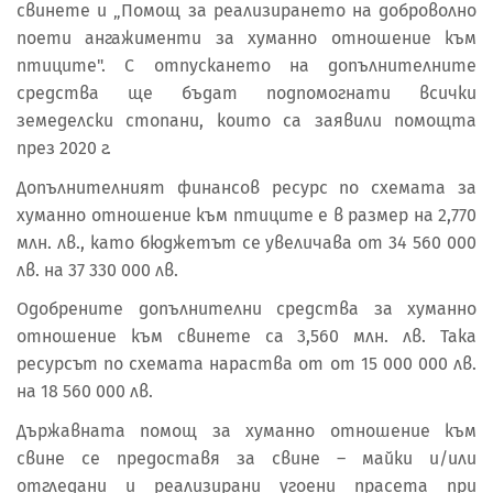
свинете и „Помощ за реализирането на доброволно
поети ангажименти за хуманно отношение към
птиците". С отпускането на допълнителните
средства ще бъдат подпомогнати всички
земеделски стопани, които са заявили помощта
през 2020 г.
Допълнителният финансов ресурс по схемата за
хуманно отношение към птиците е в размер на 2,770
млн. лв., като бюджетът се увеличава от 34 560 000
лв. на 37 330 000 лв.
Одобрените допълнителни средства за хуманно
отношение към свинете са 3,560 млн. лв. Така
ресурсът по схемата нараства от от 15 000 000 лв.
на 18 560 000 лв.
Държавната помощ за хуманно отношение към
свине се предоставя за свине – майки и/или
отгледани и реализирани угоени прасета при