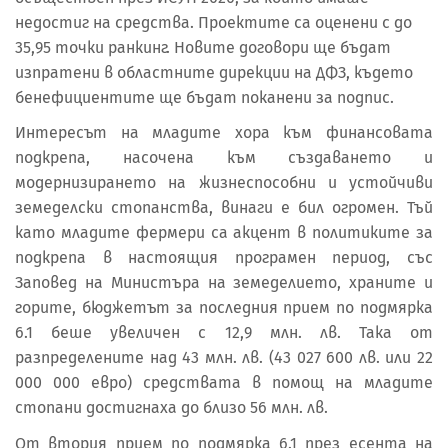
недостиг на средства. Проектите са оценени с до
35,95 точки ранкинг. Новите договори ще бъдат
изпратени в областните дирекции на ДФЗ, където
бенефициентите ще бъдат поканени за подпис.
Интересът на младите хора към финансовата
подкрепа, насочена към създаването и
модернизирането на жизнеспособни и устойчиви
земеделски стопанства, винаги е бил огромен. Тъй
като младите фермери са акцент в политиките за
подкрепа в настоящия програмен период, със
Заповед на Министъра на земеделието, храните и
горите, бюджетът за последния прием по подмярка
6.1 беше увеличен с 12,9 млн. лв. Така от
разпределените над 43 млн. лв. (43 027 600 лв. или 22
000 000 евро) средствата в помощ на младите
стопани достигнаха до близо 56 млн. лв.
От втория прием по подмярка 6.1 през есента на