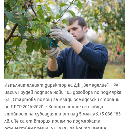
Изпълнителният директор на ДФ „Земеделие“ – РА
Васил Грудев подписа нови 103 договора по подмярка
6.1 „Стартова помощ за млади земеделски стопани"
по ПРСР 2014-2020 г. Контрактите са с обща
стойност на субсидията от над 5 млн. лв. (5 036 185
лв.). Те са от втория прием по подмярката,
осъществен през ИСУН 2020, за които имаше