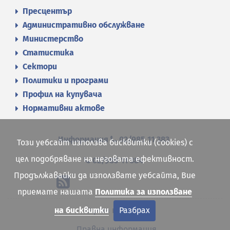
Пресцентър
Административно обслужване
Министерство
Статистика
Сектори
Политики и програми
Профил на купувача
Нормативни актове
Информация
02/985 11 383
Този уебсайт използва бисквитки (cookies) с
цел подобряване на неговата ефективност.
02/985 11 384
Продължавайки да използвате уебсайта, Вие
приемате нашата
Политика за използване
на бисквитки
Разбрах
Карта на сайта
Правна информация