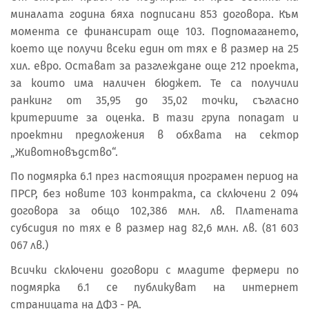
миналата година бяха подписани 853 договора. Към
момента се финансират още 103. Подпомагането,
което ще получи всеки един от тях е в размер на 25
хил. евро. Остават за разглеждане още 212 проекта,
за които има наличен бюджет. Те са получили
ранкинг от 35,95 до 35,02 точки, съгласно
критериите за оценка. В тази група попадат и
проектни предложения в обхвата на сектор
„Животновъдство“.
По подмярка 6.1 през настоящия програмен период на
ПРСР, без новите 103 контракта, са сключени 2 094
договора за общо 102,386 млн. лв. Платената
субсидия по тях е в размер над 82,6 млн. лв. (81 603
067 лв.)
Всички сключени договори с младите фермери по
подмярка 6.1 се публикуват на интернет
страницата на ДФЗ - РА.