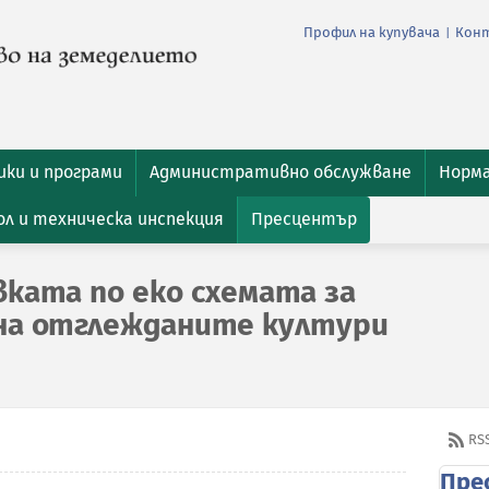
Профил на купувача
Кон
|
ки и програми
Административно обслужване
Норм
л и техническа инспекция
Пресцентър
вката по еко схемата за
на отглежданите култури
RS
Пре