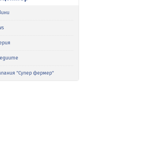
вини
ws
ерия
медиите
мпания "Супер фермер"