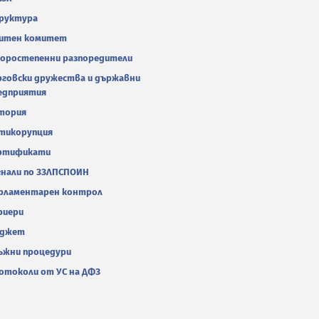
руктура
итен комитет
оростепенни разпоредители
рговски дружества и държавни
едприятия
тория
тикорупция
ртификати
гнали по ЗЗЛПСПОИН
рламентарен контрол
риери
джет
ъжни процедури
отоколи от УС на ДФЗ