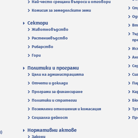
Най-често срещани въпроси и отговори
Ст
Комисия за земеделските земи
Од
Сектори
Вт
Животновъдство
Тъ
Растениевъдство
пр
Рибарство
Ис
Гори
Ан
Се
Политики и програми
Цели на администрацията
Си
Отчети и доклади
Па
Програми за финансиране
Ка
Политики и стратегии
Бю
Поземлени отношения и комасация
Тр
Социална дейност
Пр
Нормативни актове
П)
Закони