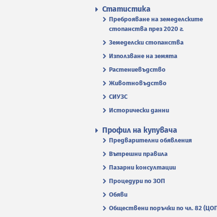
Статистика
Преброяване на земеделските
стопанства през 2020 г.
Земеделски стопанства
Използване на земята
Растениевъдство
Животновъдство
СИУЗС
Исторически данни
Профил на купувача
Предварителни обявления
Вътрешни правила
Пазарни консултации
Процедури по ЗОП
Обяви
Обществени поръчки по чл. 82 (ЦО