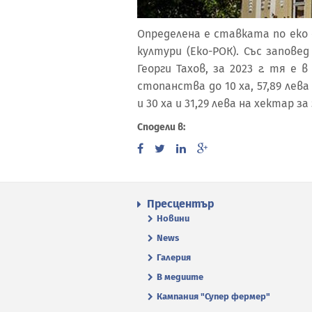
Определена е ставката по еко
култури (Еко-РОК). Със запов
Георги Тахов, за 2023 г. тя е 
стопанства до 10 ха, 57,89 лев
и 30 ха и 31,29 лева на хектар з
Сподели в:
Пресцентър
Новини
News
Галерия
В медиите
Кампания "Супер фермер"