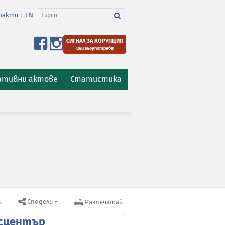
такти
EN
|
СИГНАЛ ЗА КОРУПЦИЯ
или злоупотреби
ативни актове
Статистика
Сподели
S
Разпечатай
сцентър