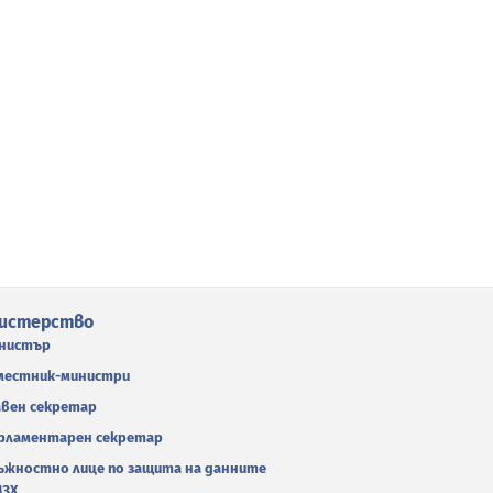
истерство
нистър
местник-министри
авен секретар
рламентарен секретар
ъжностно лице по защита на данните
МЗХ