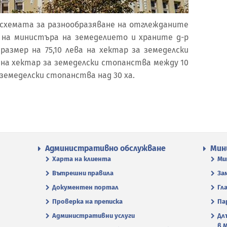
 схемата за разнообразяване на отглежданите
ед на министъра на земеделието и храните д-р
в размер на 75,10 лева на хектар за земеделски
а на хектар за земеделски стопанства между 10
а земеделски стопанства над 30 ха.
Административно обслужване
Мин
Харта на клиента
Ми
Вътрешни правила
За
Документен портал
Гл
Проверка на преписка
Па
Административни услуги
Дл
в 