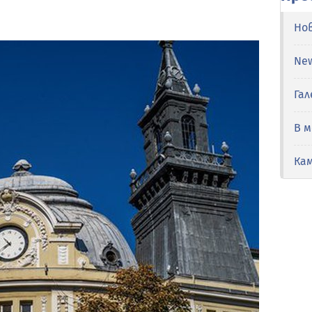
Но
Ne
Гал
В 
Ка