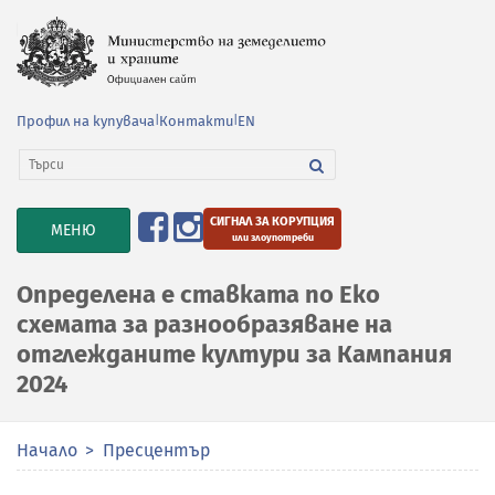
Профил на купувача
|
Контакти
|
EN
СИГНАЛ ЗА КОРУПЦИЯ
TOGGLE
МЕНЮ
или злоупотреби
NAVIGATION
Определена е ставката по Еко
схемата за разнообразяване на
отглежданите култури за Кампания
2024
Начало
Пресцентър