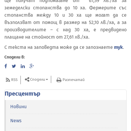
ще получат подпомагане от 67,59 лв./ха за
земеделски стопанства до 10 ха. Фермерите със
стопанства между 10 и 30 ха ще могат да се
възползват от помощ в размер на 52,10 лв./ха, а за
производителите – с над 30 ха, е предвидено
плащане на стойност от 27,61 лв./ха.
С текста на заповедта може да се запознаете
тук
.
Сподели в:
Сподели
RSS
Разпечатай
Пресцентър
Новини
News