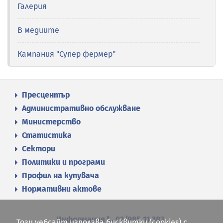
Галерия
В медиите
Кампания "Супер фермер"
Пресцентър
Административно обслужване
Министерство
Статистика
Сектори
Политики и програми
Профил на купувача
Нормативни актове
Информация
02/985 11 383
Този уебсайт използва бисквитки (cookies) с