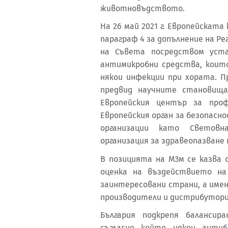
животновъдството.
На 26 май 2021 г. Европейската 
параграф 4 за допълнение на Ре
на Съвета посредством уста
антимикробни средства, коит
някои инфекции при хората. П
предвид научните становища
Европейския център за проф
Европейския орган за безопасн
организации като Световн
организация за здравеопазване
В позицията на МЗм се казва 
оценка на въздействието на
заинтересовани страни, а име
производители и дистрибутори
България подкрепя балансир
съгласно който някои анти