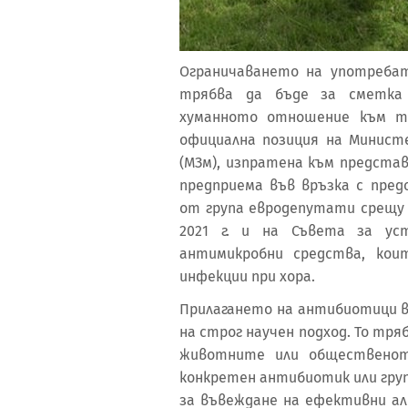
Ограничаването на употреба
трябва да бъде за сметка
хуманното отношение към тя
официална позиция на Минист
(МЗм), изпратена към предста
предприема във връзка с пред
от група евродепутати срещу 
2021 г. и на Съвета за ус
антимикробни средства, кои
инфекции при хора.
Прилагането на антибиотици 
на строг научен подход. То тря
животните или общественот
конкретен антибиотик или гр
за въвеждане на ефективни а