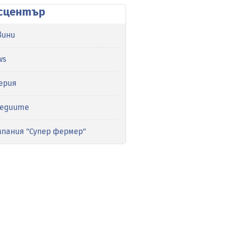
сцентър
вини
ws
ерия
медиите
мпания "Супер фермер"