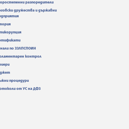
оростепенни разпоредители
рговски дружества и държавни
едприятия
тория
тикорупция
ртификати
гнали по ЗЗЛПСПОИН
рламентарен контрол
риери
джет
ъжни процедури
отоколи от УС на ДФЗ