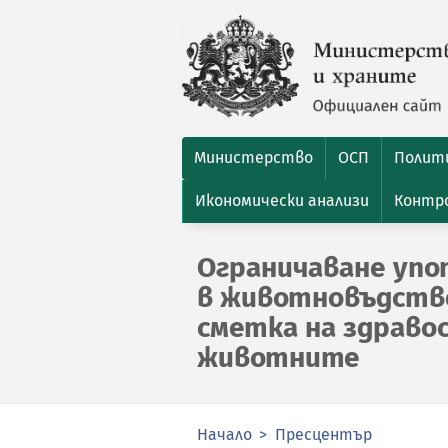
Министерство
ОСП
Полити
Икономически анализи
Контро
Ограничаване уп
в животновъдство
сметка на здраво
животните
Начало
Пресцентър