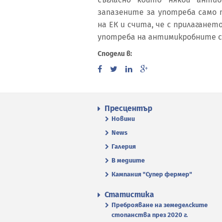
запазените за употреба само 
на ЕК и счита, че с прилаганет
употреба на антимикробните с
Сподели в:
Пресцентър
Новини
News
Галерия
В медиите
Кампания "Супер фермер"
Статистика
Преброяване на земеделските
стопанства през 2020 г.