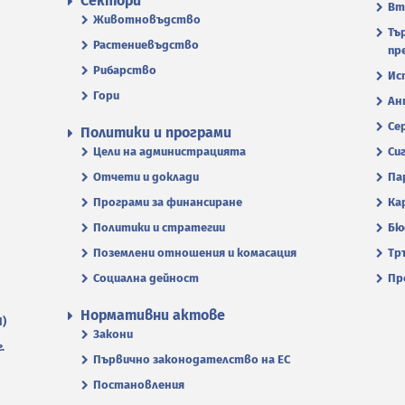
Сектори
Вт
Животновъдство
Тъ
Растениевъдство
пр
Рибарство
Ис
Гори
Ан
Се
Политики и програми
Цели на администрацията
Си
Отчети и доклади
Па
Програми за финансиране
Ка
Политики и стратегии
Бю
Поземлени отношения и комасация
Тр
Социална дейност
Пр
Нормативни актове
П)
Закони
.
Първично законодателство на ЕС
Постановления