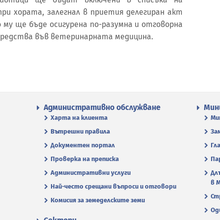
при хората, залегнал в приетия делегиран акт
о му ще бъде осигурена по-разумна и отговорна
редства във ветеринарната медицина.
Административно обслужване
Мин
Харта на клиента
Ми
Вътрешни правила
За
Документен портал
Гл
Проверка на преписка
Па
Административни услуги
Дл
в 
Най-често срещани въпроси и отговори
Ст
Комисия за земеделските земи
Од