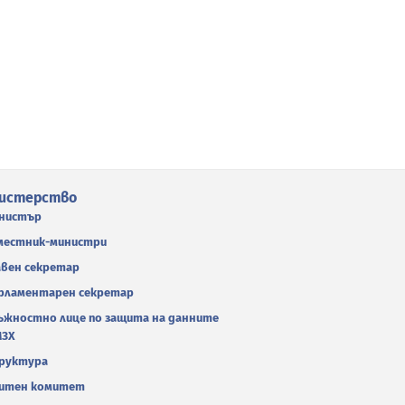
истерство
нистър
местник-министри
авен секретар
рламентарен секретар
ъжностно лице по защита на данните
МЗХ
руктура
итен комитет