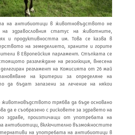
та на антибиотици в животновъдството не
 на здравословния статус на животните,
х и продуктивността им. Това се казва в
ерството на земеделието, храните и горите
вители в Европейския парламент. Стъпката се
стоящото разглеждане на резолюция, внесена
делегиран регламент на Комисията от 26 май
тановяване на критерии за определяне на
то да бъдат запазени за лечение на някои
в животновъдството трябва да бъде основано
бва да е съобразено с рисковете за здравето на
о здраве, произтичащи от употребата на
упа антибиотици, включително възможностите
лтернативи на употребата на антибиотици в