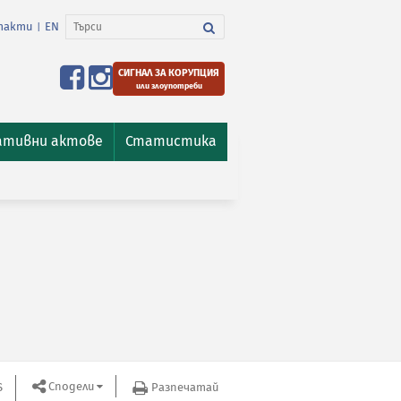
такти
EN
|
СИГНАЛ ЗА КОРУПЦИЯ
или злоупотреби
ативни актове
Статистика
Сподели
S
Разпечатай