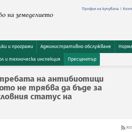
Профил на купувача
Кон
|
ки и програми
Административно обслужване
Норм
л и техническа инспекция
Пресцентър
отребата на антибиотици
то не трябва да бъде за
словния статус на
RS