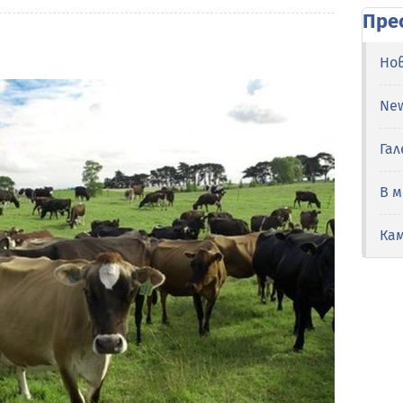
Пре
Но
Ne
Гал
В 
Ка