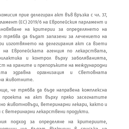
комисия прие делегиран акт във връзка с чл. 37,
гламент (ЕС) 2019/6 на Европейския парламент и
новяване на критерии за определянето на
о трябва да бъдат запазени за лечението на
ри изготвянето на делегирания акт са взети
 на Европейската агенция по лекарствата,
илактика и контрол върху заболяванията,
ост на храните и препоръките на международни
ата здравна организация и Световната
 на животните.
още, че трябва да бъде направена комплексна
 проекта на акт върху пряко засегнатите
нно животновъди, ветеринарни лекари, както и
 с ветеринарни лекарствени продукти.
ания подход за определяне на критериите,
биотици ще бъдат включени в списъка на