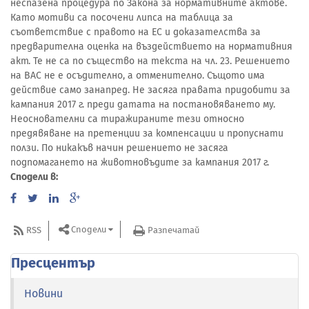
неспазена процедура по Закона за нормативните актове.
Като мотиви са посочени липса на таблица за
съответствие с правото на ЕС и доказателства за
предварителна оценка на въздействието на нормативния
акт. Те не са по същество на текста на чл. 23. Решението
на ВАС не е осъдително, а отменително. Същото има
действие само занапред. Не засяга правата придобити за
кампания 2017 г. преди датата на постановяването му.
Неоснователни са тиражираните тези относно
предявяване на претенции за компенсации и пропуснати
ползи. По никакъв начин решението не засяга
подпомагането на животновъдите за кампания 2017 г.
Сподели в:
Сподели
RSS
Разпечатай
Пресцентър
Новини