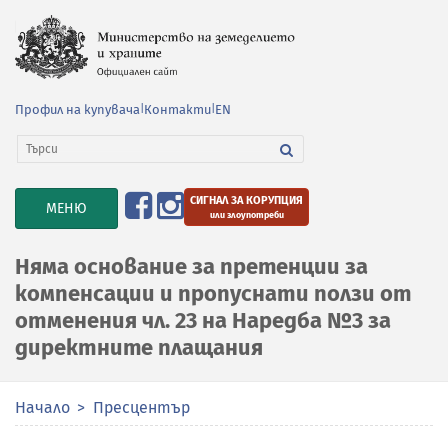
Профил на купувача
|
Контакти
|
EN
СИГНАЛ ЗА КОРУПЦИЯ
TOGGLE
МЕНЮ
или злоупотреби
NAVIGATION
Няма основание за претенции за
компенсации и пропуснати ползи от
отменения чл. 23 на Наредба №3 за
директните плащания
Начало
Пресцентър