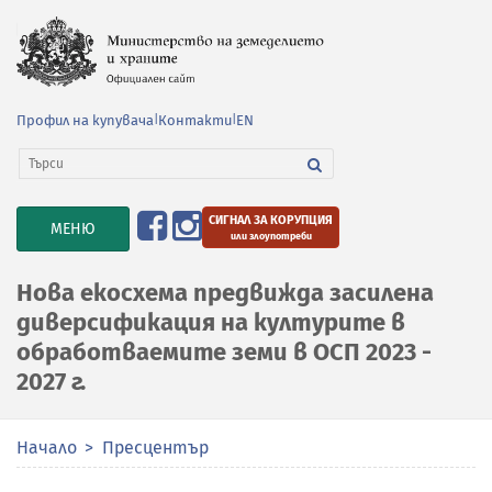
Профил на купувача
|
Контакти
|
EN
СИГНАЛ ЗА КОРУПЦИЯ
TOGGLE
МЕНЮ
или злоупотреби
NAVIGATION
Нова екосхема предвижда засилена
диверсификация на културите в
обработваемите земи в ОСП 2023 -
2027 г.
Начало
Пресцентър