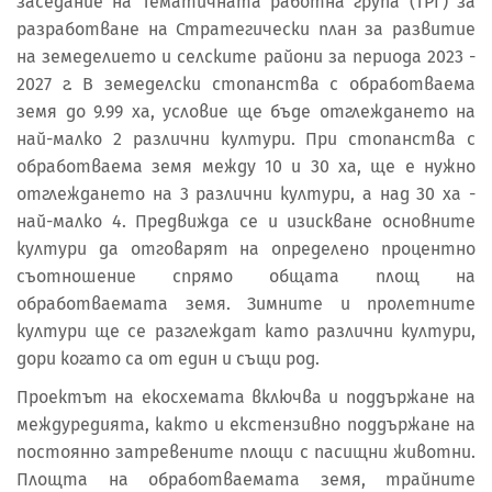
заседание на Тематичната работна група (ТРГ) за
разработване на Стратегически план за развитие
на земеделието и селските райони за периода 2023 -
2027 г. В земеделски стопанства с обработваема
земя до 9.99 ха, условие ще бъде отглеждането на
най-малко 2 различни култури. При стопанства с
обработваема земя между 10 и 30 ха, ще е нужно
отглеждането на 3 различни култури, а над 30 ха -
най-малко 4. Предвижда се и изискване основните
култури да отговарят на определено процентно
съотношение спрямо общата площ на
обработваемата земя. Зимните и пролетните
култури ще се разглеждат като различни култури,
дори когато са от един и същи род.
Проектът на екосхемата включва и поддържане на
междуредията, както и екстензивно поддържане на
постоянно затревените площи с пасищни животни.
Площта на обработваемата земя, трайните