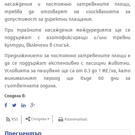
насаждения и постоянно затревените площи,
трябва да отговарят на изискванията за
допустимост за директни плащания.
При трайните насаждения междуредията ще се
поддържат с азотофиксиращи и/или тревни
култури, включени в списък.
Предложението за постоянно затревените площи е
да се поддържат екстензивно с пасищни животни.
Условията за пашуване ще са от 0.3 до 1 ЖЕ/ха, като
минималният период ще бъде 60 дни за
съответната година.
Сподели в:
Сподели
RSS
Разпечатай
Пресцентър